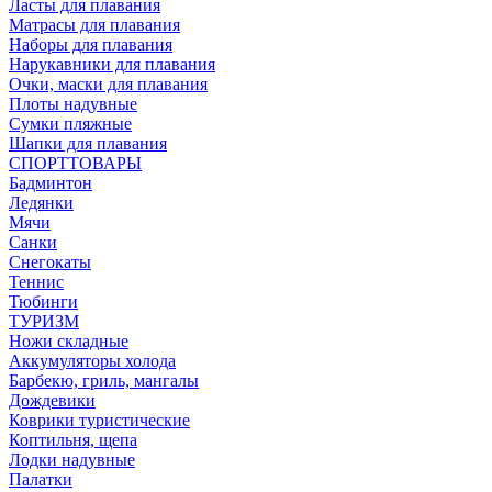
Ласты для плавания
Матрасы для плавания
Наборы для плавания
Нарукавники для плавания
Очки, маски для плавания
Плоты надувные
Сумки пляжные
Шапки для плавания
СПОРТТОВАРЫ
Бадминтон
Ледянки
Мячи
Санки
Снегокаты
Теннис
Тюбинги
ТУРИЗМ
Ножи складные
Аккумуляторы холода
Барбекю, гриль, мангалы
Дождевики
Коврики туристические
Коптильня, щепа
Лодки надувные
Палатки