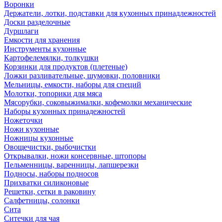
Воронки
Держатели, лотки, подставки для кухонных принадлежностей
Доски разделочные
Дуршлаги
Емкости для хранения
Инструменты кухонные
Картофелемялки, толкушки
Корзинки для продуктов (плетеные)
Ложки разливательные, шумовки, половники
Мельницы, емкости, наборы для специй
Молотки, топорики для мяса
Мясорубки, соковыжималки, кофемолки механические
Наборы кухонных принадежностей
Ножеточки
Ножи кухонные
Ножницы кухонные
Овощечистки, рыбочистки
Открывалки, ножи консервные, штопоры
Пельменницы, варенницы, лапшерезки
Подносы, наборы подносов
Прихватки силиконовые
Решетки, сетки в раковину
Салфетницы, солонки
Сита
Ситечки для чая