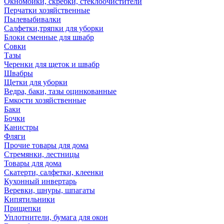
Окномойки, скребки, стеклоочистители
Перчатки хозяйственные
Пылевыбивалки
Салфетки,тряпки для уборки
Блоки сменные для швабр
Совки
Тазы
Черенки для щеток и швабр
Швабры
Щетки для уборки
Ведра, баки, тазы оцинкованные
Емкости хозяйственные
Баки
Бочки
Канистры
Фляги
Прочие товары для дома
Стремянки, лестницы
Товары для дома
Скатерти, салфетки, клеенки
Кухонный инвертарь
Веревки, шнуры, шпагаты
Кипятильники
Прищепки
Уплотнители, бумага для окон