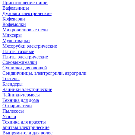
Приготовление пищи
Вафельницы
Духовки электрические
Кофеварки
Кофемолки
Микроволновые печи
Миксеры
Мультиварки
Мясорубки электрические
Плиты газовые
Плиты электрические
Соковыжималки
Сушилки для овощей
Сэндвичницы, электрогрили, аэрогрили
Тостеры
Блендеры
Чайники электрические
Чайники-термосы
Техника для дома
Отпариватели
Пылесосы
Утюги
Техника для красоты
Бритвы электрические
Выпрямители для волос