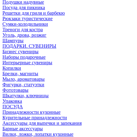
Подушки надувные
Посуда для пикника
Решетки для гриля и барбекю
Рюкзаки туристические
Сумки-холодильники
Треноги для костра
Уголь, дрова, розжиг
Шампуры
ПОДАРКИ. СУВЕНИРЫ
Бизнес сувениры
Наборы подарочные
Интерьерные сувениры
Копилки
Брелки, магниты
Мыло, ароматовары
Фигурки, статуэтки
Фототовары
Шкатулки, ключницы
Упаковка
ПОСУДА
Принадлежности кухонные
Курительные принадлежности
Аксессуары для выпечки и запекания
Барные аксессуары
Вилки, ложки, лопатки кухонные