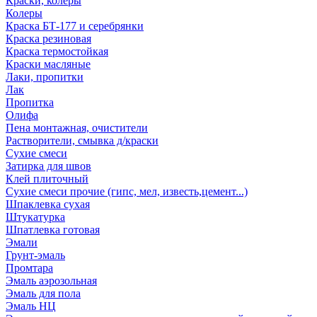
Краски, колеры
Колеры
Краска БТ-177 и серебрянки
Краска резиновая
Краска термостойкая
Краски масляные
Лаки, пропитки
Лак
Пропитка
Олифа
Пена монтажная, очистители
Растворители, смывка д/краски
Сухие смеси
Затирка для швов
Клей плиточный
Сухие смеси прочие (гипс, мел, известь,цемент...)
Шпаклевка сухая
Штукатурка
Шпатлевка готовая
Эмали
Грунт-эмаль
Промтара
Эмаль аэрозольная
Эмаль для пола
Эмаль НЦ