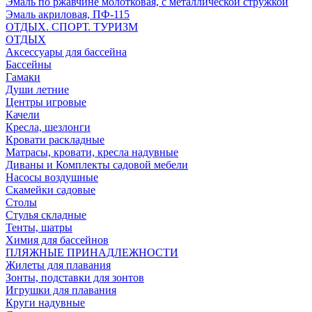
Эмаль по ржавчине молотковая, с металлической стружкой
Эмаль акриловая, ПФ-115
ОТДЫХ. СПОРТ. ТУРИЗМ
ОТДЫХ
Аксессуары для бассейна
Бассейны
Гамаки
Души летние
Центры игровые
Качели
Кресла, шезлонги
Кровати раскладные
Матрасы, кровати, кресла надувные
Диваны и Комплекты садовой мебели
Насосы воздушные
Скамейки садовые
Столы
Стулья складные
Тенты, шатры
Химия для бассейнов
ПЛЯЖНЫЕ ПРИНАДЛЕЖНОСТИ
Жилеты для плавания
Зонты, подставки для зонтов
Игрушки для плавания
Круги надувные