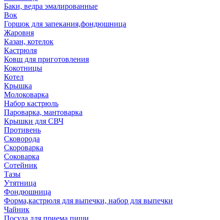
Баки, ведра эмалированные
Вок
Горшок для запекания,фондюшница
Жаровня
Казан, котелок
Кастрюля
Ковш для приготовления
Кокотницы
Котел
Крышка
Молоковарка
Набор кастрюль
Пароварка, мантоварка
Крышки для СВЧ
Противень
Сковорода
Скороварка
Соковарка
Сотейник
Тазы
Утятница
Фондюшница
Форма,кастрюля для выпечки, набор для выпечки
Чайник
Посуда для приема пищи