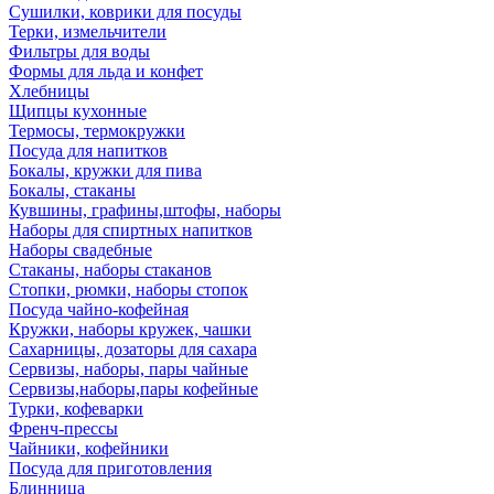
Сушилки, коврики для посуды
Терки, измельчители
Фильтры для воды
Формы для льда и конфет
Хлебницы
Щипцы кухонные
Термосы, термокружки
Посуда для напитков
Бокалы, кружки для пива
Бокалы, стаканы
Кувшины, графины,штофы, наборы
Наборы для спиртных напитков
Наборы свадебные
Стаканы, наборы стаканов
Стопки, рюмки, наборы стопок
Посуда чайно-кофейная
Кружки, наборы кружек, чашки
Сахарницы, дозаторы для сахара
Сервизы, наборы, пары чайные
Сервизы,наборы,пары кофейные
Турки, кофеварки
Френч-прессы
Чайники, кофейники
Посуда для приготовления
Блинница