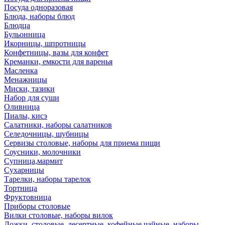
Посуда одноразовая
Блюда, наборы блюд
Блюдца
Бульонница
Икорницы, шпротницы
Конфетницы, вазы для конфет
Креманки, емкости для варенья
Масленка
Менажницы
Миски, тазики
Набор для суши
Оливница
Пиалы, кисэ
Салатники, наборы салатников
Селедочницы, шубницы
Сервизы столовые, наборы для приема пищи
Соусники, молочники
Супница,мармит
Сухарницы
Тарелки, наборы тарелок
Тортница
Фруктовница
Приборы столовые
Вилки столовые, наборы вилок
Ложки, столовые, десертные, кофейные,чайные, наборы