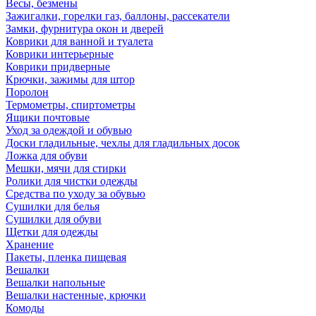
Весы, безмены
Зажигалки, горелки газ, баллоны, рассекатели
Замки, фурнитура окон и дверей
Коврики для ванной и туалета
Коврики интерьерные
Коврики придверные
Крючки, зажимы для штор
Поролон
Термометры, спиртометры
Ящики почтовые
Уход за одеждой и обувью
Доски гладильные, чехлы для гладильных досок
Ложка для обуви
Мешки, мячи для стирки
Ролики для чистки одежды
Средства по уходу за обувью
Сушилки для белья
Сушилки для обуви
Щетки для одежды
Хранение
Пакеты, пленка пищевая
Вешалки
Вешалки напольные
Вешалки настенные, крючки
Комоды