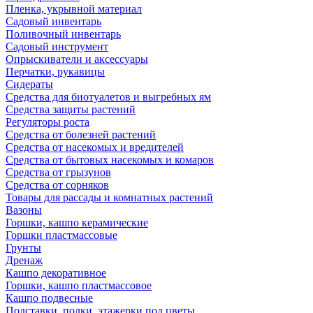
Пленка, укрывной материал
Садовый инвентарь
Поливочный инвентарь
Садовый инструмент
Опрыскиватели и аксессуары
Перчатки, рукавицы
Сидераты
Средства для биотуалетов и выгребных ям
Средства защиты растений
Регуляторы роста
Средства от болезней растений
Средства от насекомых и вредителей
Средства от бытовых насекомых и комаров
Средства от грызунов
Средства от сорняков
Товары для рассады и комнатных растений
Вазоны
Горшки, кашпо керамические
Горшки пластмассовые
Грунты
Дренаж
Кашпо декоративное
Горшки, кашпо пластмассовое
Кашпо подвесные
Подставки, полки, этажерки под цветы