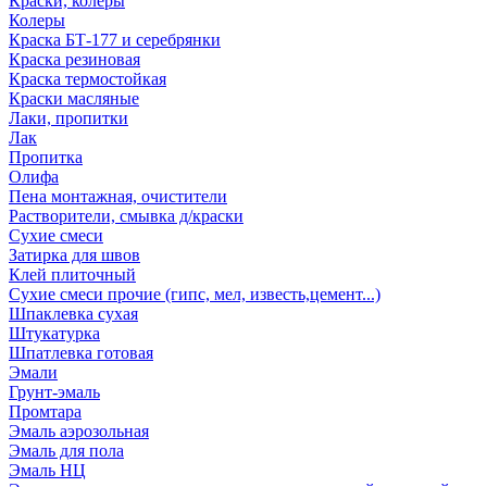
Краски, колеры
Колеры
Краска БТ-177 и серебрянки
Краска резиновая
Краска термостойкая
Краски масляные
Лаки, пропитки
Лак
Пропитка
Олифа
Пена монтажная, очистители
Растворители, смывка д/краски
Сухие смеси
Затирка для швов
Клей плиточный
Сухие смеси прочие (гипс, мел, известь,цемент...)
Шпаклевка сухая
Штукатурка
Шпатлевка готовая
Эмали
Грунт-эмаль
Промтара
Эмаль аэрозольная
Эмаль для пола
Эмаль НЦ