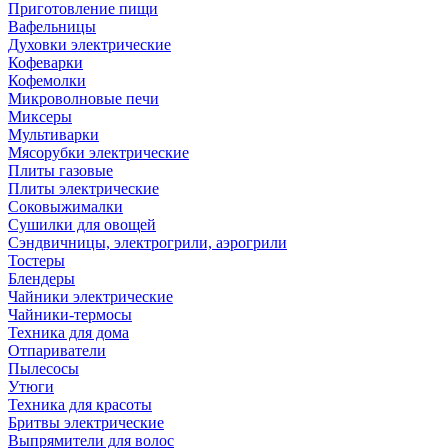
Приготовление пищи
Вафельницы
Духовки электрические
Кофеварки
Кофемолки
Микроволновые печи
Миксеры
Мультиварки
Мясорубки электрические
Плиты газовые
Плиты электрические
Соковыжималки
Сушилки для овощей
Сэндвичницы, электрогрили, аэрогрили
Тостеры
Блендеры
Чайники электрические
Чайники-термосы
Техника для дома
Отпариватели
Пылесосы
Утюги
Техника для красоты
Бритвы электрические
Выпрямители для волос