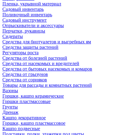
Пленка, укрывной материал
Садовый инвентарь
Поливочный инвентарь
Садовый инструмент
Опрыскиватели и аксессуары
Перчатки, рукавицы
Сидераты
Средства для биотуалетов и выгребных ям
Средства защиты растений
Регуляторы роста
Средства от болезней растений
Средства от насекомых и вредителей
Средства от бытовых насекомых и комаров
Средства от грызунов
Средства от сорняков
Товары для рассады и комнатных растений
Вазоны
Горшки, кашпо керамические
Горшки пластмассовые
Грунты
Дренаж
Кашпо декоративное
Горшки, кашпо пластмассовое
Кашпо подвесные
Подставки, полки, этажерки под цветы