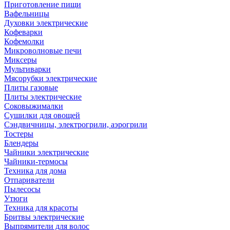
Приготовление пищи
Вафельницы
Духовки электрические
Кофеварки
Кофемолки
Микроволновые печи
Миксеры
Мультиварки
Мясорубки электрические
Плиты газовые
Плиты электрические
Соковыжималки
Сушилки для овощей
Сэндвичницы, электрогрили, аэрогрили
Тостеры
Блендеры
Чайники электрические
Чайники-термосы
Техника для дома
Отпариватели
Пылесосы
Утюги
Техника для красоты
Бритвы электрические
Выпрямители для волос