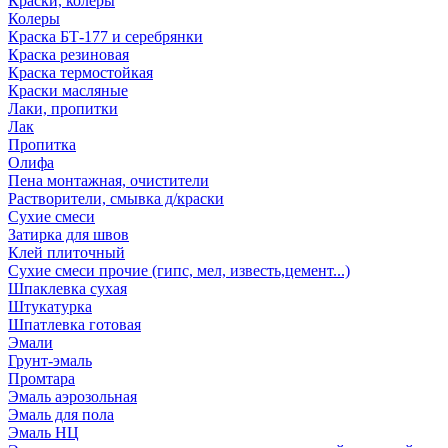
Краски, колеры
Колеры
Краска БТ-177 и серебрянки
Краска резиновая
Краска термостойкая
Краски масляные
Лаки, пропитки
Лак
Пропитка
Олифа
Пена монтажная, очистители
Растворители, смывка д/краски
Сухие смеси
Затирка для швов
Клей плиточный
Сухие смеси прочие (гипс, мел, известь,цемент...)
Шпаклевка сухая
Штукатурка
Шпатлевка готовая
Эмали
Грунт-эмаль
Промтара
Эмаль аэрозольная
Эмаль для пола
Эмаль НЦ