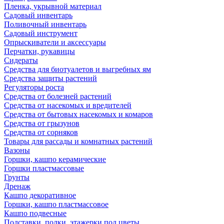
Пленка, укрывной материал
Садовый инвентарь
Поливочный инвентарь
Садовый инструмент
Опрыскиватели и аксессуары
Перчатки, рукавицы
Сидераты
Средства для биотуалетов и выгребных ям
Средства защиты растений
Регуляторы роста
Средства от болезней растений
Средства от насекомых и вредителей
Средства от бытовых насекомых и комаров
Средства от грызунов
Средства от сорняков
Товары для рассады и комнатных растений
Вазоны
Горшки, кашпо керамические
Горшки пластмассовые
Грунты
Дренаж
Кашпо декоративное
Горшки, кашпо пластмассовое
Кашпо подвесные
Подставки, полки, этажерки под цветы