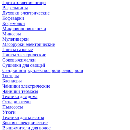
Приготовление пищи
Вафельницы
Духовки электрические
Кофеварки
Кофемолки
Микроволновые печи
Миксеры
Мультиварки
Мясорубки электрические
Плиты газовые
Плиты электрические
Соковыжималки
Сушилки для овощей
Сэндвичницы, электрогрили, аэрогрили
Тостеры
Блендеры
Чайники электрические
Чайники-термосы
Техника для дома
Отпариватели
Пылесосы
Утюги
Техника для красоты
Бритвы электрические
Выпрямители для волос