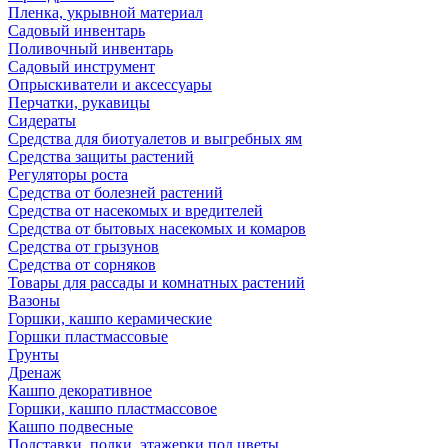
Пленка, укрывной материал
Садовый инвентарь
Поливочный инвентарь
Садовый инструмент
Опрыскиватели и аксессуары
Перчатки, рукавицы
Сидераты
Средства для биотуалетов и выгребных ям
Средства защиты растений
Регуляторы роста
Средства от болезней растений
Средства от насекомых и вредителей
Средства от бытовых насекомых и комаров
Средства от грызунов
Средства от сорняков
Товары для рассады и комнатных растений
Вазоны
Горшки, кашпо керамические
Горшки пластмассовые
Грунты
Дренаж
Кашпо декоративное
Горшки, кашпо пластмассовое
Кашпо подвесные
Подставки, полки, этажерки под цветы