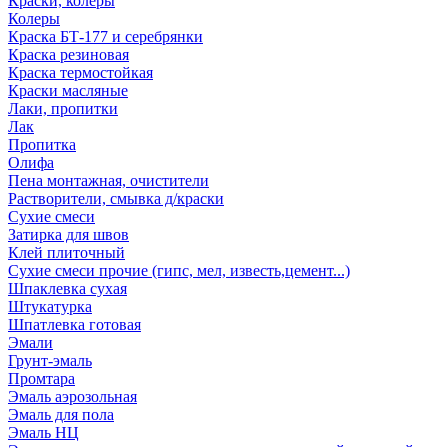
Краски, колеры
Колеры
Краска БТ-177 и серебрянки
Краска резиновая
Краска термостойкая
Краски масляные
Лаки, пропитки
Лак
Пропитка
Олифа
Пена монтажная, очистители
Растворители, смывка д/краски
Сухие смеси
Затирка для швов
Клей плиточный
Сухие смеси прочие (гипс, мел, известь,цемент...)
Шпаклевка сухая
Штукатурка
Шпатлевка готовая
Эмали
Грунт-эмаль
Промтара
Эмаль аэрозольная
Эмаль для пола
Эмаль НЦ