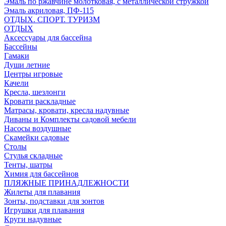
Эмаль по ржавчине молотковая, с металлической стружкой
Эмаль акриловая, ПФ-115
ОТДЫХ. СПОРТ. ТУРИЗМ
ОТДЫХ
Аксессуары для бассейна
Бассейны
Гамаки
Души летние
Центры игровые
Качели
Кресла, шезлонги
Кровати раскладные
Матрасы, кровати, кресла надувные
Диваны и Комплекты садовой мебели
Насосы воздушные
Скамейки садовые
Столы
Стулья складные
Тенты, шатры
Химия для бассейнов
ПЛЯЖНЫЕ ПРИНАДЛЕЖНОСТИ
Жилеты для плавания
Зонты, подставки для зонтов
Игрушки для плавания
Круги надувные