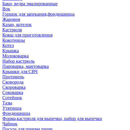
Баки, ведра эмалированные
Вок
Горшок для запекания,фондюшница
Жаровня
Казан, котелок
Кастрюля
Ковш для приготовления
Кокотницы
Котел
Крышка
Молоковарка
Набор кастрюль
Пароварка, мантоварка
Крышки для СВЧ
Противень
Сковорода
Скороварка
Соковарка
Сотейник
Тазы
Утятница
Фондюшница
Форма,кастрюля для выпечки, набор для выпечки
Чайник
Посуда для приема пищи