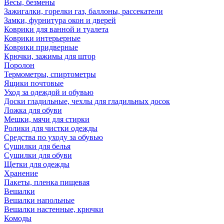
Весы, безмены
Зажигалки, горелки газ, баллоны, рассекатели
Замки, фурнитура окон и дверей
Коврики для ванной и туалета
Коврики интерьерные
Коврики придверные
Крючки, зажимы для штор
Поролон
Термометры, спиртометры
Ящики почтовые
Уход за одеждой и обувью
Доски гладильные, чехлы для гладильных досок
Ложка для обуви
Мешки, мячи для стирки
Ролики для чистки одежды
Средства по уходу за обувью
Сушилки для белья
Сушилки для обуви
Щетки для одежды
Хранение
Пакеты, пленка пищевая
Вешалки
Вешалки напольные
Вешалки настенные, крючки
Комоды