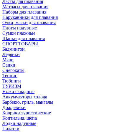
Ласты для плавания
Матрасы для плавания
Наборы для плавания
Нарукавники для плавания
Очки, маски для плавания
Плоты надувные
Сумки пляжные
Шапки для плавания
СПОРТТОВАРЫ
Бадминтон
Ледянки
Мячи
Санки
Снегокаты
Теннис
Тюбинги
ТУРИЗМ
Ножи складные
Аккумуляторы холода
Барбекю, гриль, мангалы
Дождевики
Коврики туристические
Коптильня, щепа
Лодки надувные
Палатки