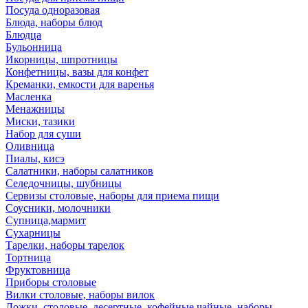
Посуда одноразовая
Блюда, наборы блюд
Блюдца
Бульонница
Икорницы, шпротницы
Конфетницы, вазы для конфет
Креманки, емкости для варенья
Масленка
Менажницы
Миски, тазики
Набор для суши
Оливница
Пиалы, кисэ
Салатники, наборы салатников
Селедочницы, шубницы
Сервизы столовые, наборы для приема пищи
Соусники, молочники
Супница,мармит
Сухарницы
Тарелки, наборы тарелок
Тортница
Фруктовница
Приборы столовые
Вилки столовые, наборы вилок
Ложки, столовые, десертные, кофейные,чайные, наборы