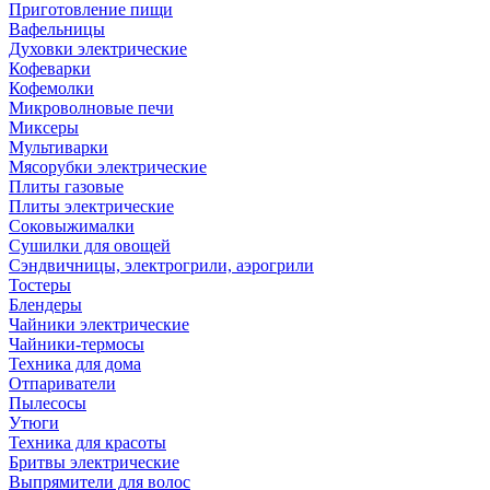
Приготовление пищи
Вафельницы
Духовки электрические
Кофеварки
Кофемолки
Микроволновые печи
Миксеры
Мультиварки
Мясорубки электрические
Плиты газовые
Плиты электрические
Соковыжималки
Сушилки для овощей
Сэндвичницы, электрогрили, аэрогрили
Тостеры
Блендеры
Чайники электрические
Чайники-термосы
Техника для дома
Отпариватели
Пылесосы
Утюги
Техника для красоты
Бритвы электрические
Выпрямители для волос