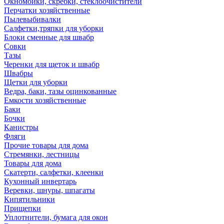
Окномойки, скребки, стеклоочистители
Перчатки хозяйственные
Пылевыбивалки
Салфетки,тряпки для уборки
Блоки сменные для швабр
Совки
Тазы
Черенки для щеток и швабр
Швабры
Щетки для уборки
Ведра, баки, тазы оцинкованные
Емкости хозяйственные
Баки
Бочки
Канистры
Фляги
Прочие товары для дома
Стремянки, лестницы
Товары для дома
Скатерти, салфетки, клеенки
Кухонный инвертарь
Веревки, шнуры, шпагаты
Кипятильники
Прищепки
Уплотнители, бумага для окон