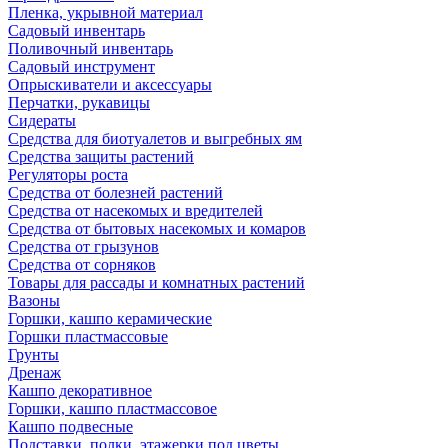
Пленка, укрывной материал
Садовый инвентарь
Поливочный инвентарь
Садовый инструмент
Опрыскиватели и аксессуары
Перчатки, рукавицы
Сидераты
Средства для биотуалетов и выгребных ям
Средства защиты растений
Регуляторы роста
Средства от болезней растений
Средства от насекомых и вредителей
Средства от бытовых насекомых и комаров
Средства от грызунов
Средства от сорняков
Товары для рассады и комнатных растений
Вазоны
Горшки, кашпо керамические
Горшки пластмассовые
Грунты
Дренаж
Кашпо декоративное
Горшки, кашпо пластмассовое
Кашпо подвесные
Подставки, полки, этажерки под цветы