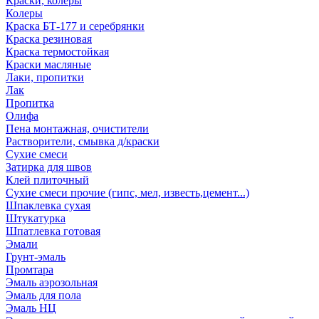
Краски, колеры
Колеры
Краска БТ-177 и серебрянки
Краска резиновая
Краска термостойкая
Краски масляные
Лаки, пропитки
Лак
Пропитка
Олифа
Пена монтажная, очистители
Растворители, смывка д/краски
Сухие смеси
Затирка для швов
Клей плиточный
Сухие смеси прочие (гипс, мел, известь,цемент...)
Шпаклевка сухая
Штукатурка
Шпатлевка готовая
Эмали
Грунт-эмаль
Промтара
Эмаль аэрозольная
Эмаль для пола
Эмаль НЦ