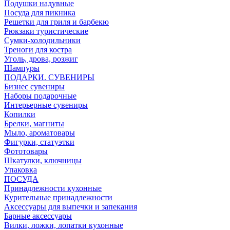
Подушки надувные
Посуда для пикника
Решетки для гриля и барбекю
Рюкзаки туристические
Сумки-холодильники
Треноги для костра
Уголь, дрова, розжиг
Шампуры
ПОДАРКИ. СУВЕНИРЫ
Бизнес сувениры
Наборы подарочные
Интерьерные сувениры
Копилки
Брелки, магниты
Мыло, ароматовары
Фигурки, статуэтки
Фототовары
Шкатулки, ключницы
Упаковка
ПОСУДА
Принадлежности кухонные
Курительные принадлежности
Аксессуары для выпечки и запекания
Барные аксессуары
Вилки, ложки, лопатки кухонные