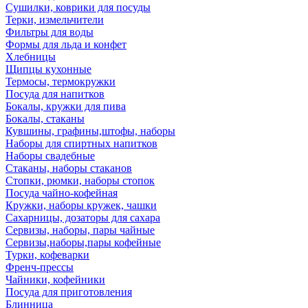
Сушилки, коврики для посуды
Терки, измельчители
Фильтры для воды
Формы для льда и конфет
Хлебницы
Щипцы кухонные
Термосы, термокружки
Посуда для напитков
Бокалы, кружки для пива
Бокалы, стаканы
Кувшины, графины,штофы, наборы
Наборы для спиртных напитков
Наборы свадебные
Стаканы, наборы стаканов
Стопки, рюмки, наборы стопок
Посуда чайно-кофейная
Кружки, наборы кружек, чашки
Сахарницы, дозаторы для сахара
Сервизы, наборы, пары чайные
Сервизы,наборы,пары кофейные
Турки, кофеварки
Френч-прессы
Чайники, кофейники
Посуда для приготовления
Блинница