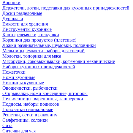
Воронки
Держатели, лотки, подставки для кухонных принадлежностей
Доски разделочные
Дуршлаги
Емкости для хранения
Инструменты кухонные
Картофелемялки, толкушки
Корзинки для продуктов (плетеные)
Ложки разливательные, шумовки, половники
Мельницы, емкости, наборы для специй
Молотки, топорики для мяса
Мясорубки, соковыжималки, кофемолки механические
Наборы кухонных принадежностей
Ножеточки
Ножи кухонные
Ножницы кухонные
Овощечистки, рыбочистки
Открывалки, ножи консервные, штопоры
Пельменницы, варенницы, лапшерезки
Подносы, наборы подносов
Прихватки силиконовые
Решетки, сетки в раковину
Салфетницы, солонки
Сита
Ситечки для чая