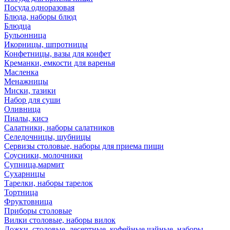
Посуда одноразовая
Блюда, наборы блюд
Блюдца
Бульонница
Икорницы, шпротницы
Конфетницы, вазы для конфет
Креманки, емкости для варенья
Масленка
Менажницы
Миски, тазики
Набор для суши
Оливница
Пиалы, кисэ
Салатники, наборы салатников
Селедочницы, шубницы
Сервизы столовые, наборы для приема пищи
Соусники, молочники
Супница,мармит
Сухарницы
Тарелки, наборы тарелок
Тортница
Фруктовница
Приборы столовые
Вилки столовые, наборы вилок
Ложки, столовые, десертные, кофейные,чайные, наборы