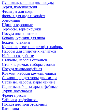
Сушилки, коврики для посуды
Терки, измельчители
Фильтры для воды
Формы для льда и конфет
Хлебницы
Щипцы кухонные
Термосы, термокружки
Посуда для напитков
Бокалы, кружки для пива
Бокалы, стаканы
Кувшины, графины,штофы, наборы
Наборы для спиртных напитков
Наборы свадебные
Стаканы, наборы стаканов
Стопки, рюмки, наборы стопок
Посуда чайно-кофейная
Кружки, наборы кружек, чашки
Сахарницы, дозаторы для сахара
Сервизы, наборы, пары чайные
Сервизы,наборы,пары кофейные
Турки, кофеварки
Френч-прессы
Чайники, кофейники
Посуда для приготовления
Блинница