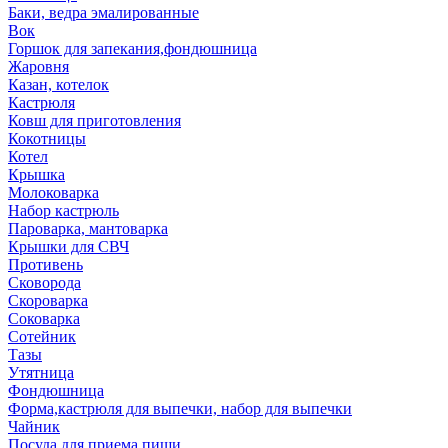
Баки, ведра эмалированные
Вок
Горшок для запекания,фондюшница
Жаровня
Казан, котелок
Кастрюля
Ковш для приготовления
Кокотницы
Котел
Крышка
Молоковарка
Набор кастрюль
Пароварка, мантоварка
Крышки для СВЧ
Противень
Сковорода
Скороварка
Соковарка
Сотейник
Тазы
Утятница
Фондюшница
Форма,кастрюля для выпечки, набор для выпечки
Чайник
Посуда для приема пищи