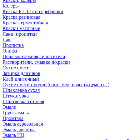
Краски, колеры
Колеры
Краска БТ-177 и серебрянки
Краска резиновая
Краска термостойкая
Краски масляные
Лаки, пропитки
Лак
Пропитка
Олифа
Пена монтажная, очистители
Растворители, смывка д/краски
Сухие смеси
Затирка для швов
Клей плиточный
Сухие смеси прочие (гипс, мел, известь,цемент...)
Шпаклевка сухая
Штукатурка
Шпатлевка готовая
Эмали
Грунт-эмаль
Промтара
Эмаль аэрозольная
Эмаль для пола
Эмаль НЦ