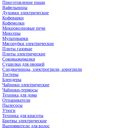
Приготовление пищи
Вафельницы
Духовки электрические
Кофеварки
Кофемолки
Микроволновые печи
Миксеры
Мультиварки
Мясорубки электрические
Плиты газовые
Плиты электрические
Соковыжималки
Сушилки для овощей
Сэндвичницы, электрогрили, аэрогрили
Тостеры
Блендеры
Чайники электрические
Чайники-термосы
Техника для дома
Отпариватели
Пылесосы
Утюги
Техника для красоты
Бритвы электрические
Выпрямители для волос