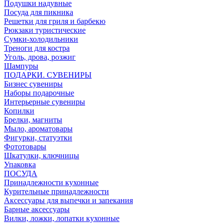
Подушки надувные
Посуда для пикника
Решетки для гриля и барбекю
Рюкзаки туристические
Сумки-холодильники
Треноги для костра
Уголь, дрова, розжиг
Шампуры
ПОДАРКИ. СУВЕНИРЫ
Бизнес сувениры
Наборы подарочные
Интерьерные сувениры
Копилки
Брелки, магниты
Мыло, ароматовары
Фигурки, статуэтки
Фототовары
Шкатулки, ключницы
Упаковка
ПОСУДА
Принадлежности кухонные
Курительные принадлежности
Аксессуары для выпечки и запекания
Барные аксессуары
Вилки, ложки, лопатки кухонные