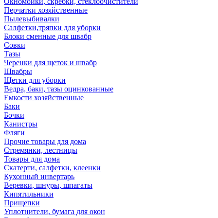
Окномойки, скребки, стеклоочистители
Перчатки хозяйственные
Пылевыбивалки
Салфетки,тряпки для уборки
Блоки сменные для швабр
Совки
Тазы
Черенки для щеток и швабр
Швабры
Щетки для уборки
Ведра, баки, тазы оцинкованные
Емкости хозяйственные
Баки
Бочки
Канистры
Фляги
Прочие товары для дома
Стремянки, лестницы
Товары для дома
Скатерти, салфетки, клеенки
Кухонный инвертарь
Веревки, шнуры, шпагаты
Кипятильники
Прищепки
Уплотнители, бумага для окон