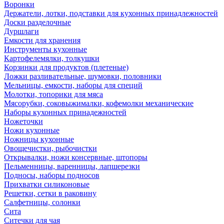
Воронки
Держатели, лотки, подставки для кухонных принадлежностей
Доски разделочные
Дуршлаги
Емкости для хранения
Инструменты кухонные
Картофелемялки, толкушки
Корзинки для продуктов (плетеные)
Ложки разливательные, шумовки, половники
Мельницы, емкости, наборы для специй
Молотки, топорики для мяса
Мясорубки, соковыжималки, кофемолки механические
Наборы кухонных принадежностей
Ножеточки
Ножи кухонные
Ножницы кухонные
Овощечистки, рыбочистки
Открывалки, ножи консервные, штопоры
Пельменницы, варенницы, лапшерезки
Подносы, наборы подносов
Прихватки силиконовые
Решетки, сетки в раковину
Салфетницы, солонки
Сита
Ситечки для чая