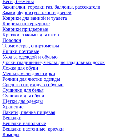
Весы, безмены
Зажигалки, горелки газ, баллоны, рассекатели
Замки, фурнитура окон и дверей
Коврики для ванной и туалета
Коврики интерьерные
Коврики придверные
Крючки, зажимы для штор
Поролон
Термометры, спиртометры
Ящики почтовые
Уход за одеждой и обувью
Доски гладильные, чехлы для гладильных досок
Ложка для обуви
Мешки, мячи для стирки
Ролики для чистки одежды
Средства по уходу за обувью
Сушилки для белья
Сушилки для обуви
Щетки для одежды
Хранение
Пакеты, пленка пищевая
Вешалки
Вешалки напольные
Вешалки настенные, крючки
Комоды