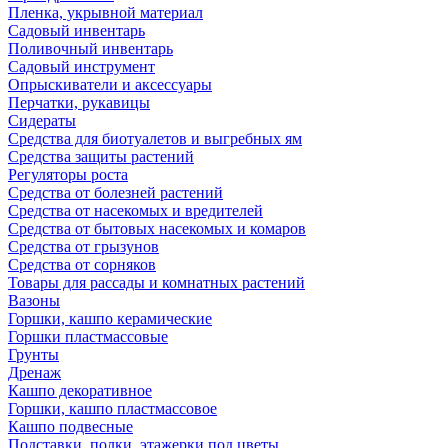
Пленка, укрывной материал
Садовый инвентарь
Поливочный инвентарь
Садовый инструмент
Опрыскиватели и аксессуары
Перчатки, рукавицы
Сидераты
Средства для биотуалетов и выгребных ям
Средства защиты растений
Регуляторы роста
Средства от болезней растений
Средства от насекомых и вредителей
Средства от бытовых насекомых и комаров
Средства от грызунов
Средства от сорняков
Товары для рассады и комнатных растений
Вазоны
Горшки, кашпо керамические
Горшки пластмассовые
Грунты
Дренаж
Кашпо декоративное
Горшки, кашпо пластмассовое
Кашпо подвесные
Подставки, полки, этажерки под цветы