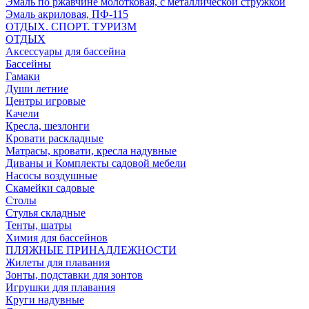
Эмаль по ржавчине молотковая, с металлической стружкой
Эмаль акриловая, ПФ-115
ОТДЫХ. СПОРТ. ТУРИЗМ
ОТДЫХ
Аксессуары для бассейна
Бассейны
Гамаки
Души летние
Центры игровые
Качели
Кресла, шезлонги
Кровати раскладные
Матрасы, кровати, кресла надувные
Диваны и Комплекты садовой мебели
Насосы воздушные
Скамейки садовые
Столы
Стулья складные
Тенты, шатры
Химия для бассейнов
ПЛЯЖНЫЕ ПРИНАДЛЕЖНОСТИ
Жилеты для плавания
Зонты, подставки для зонтов
Игрушки для плавания
Круги надувные