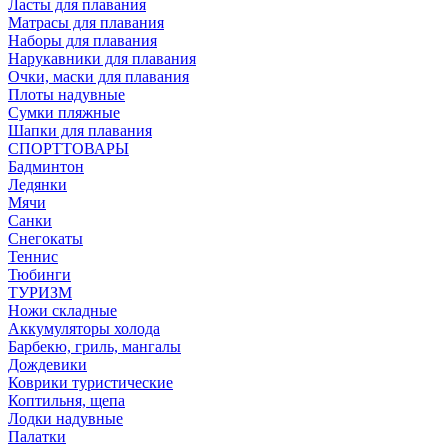
Ласты для плавания
Матрасы для плавания
Наборы для плавания
Нарукавники для плавания
Очки, маски для плавания
Плоты надувные
Сумки пляжные
Шапки для плавания
СПОРТТОВАРЫ
Бадминтон
Ледянки
Мячи
Санки
Снегокаты
Теннис
Тюбинги
ТУРИЗМ
Ножи складные
Аккумуляторы холода
Барбекю, гриль, мангалы
Дождевики
Коврики туристические
Коптильня, щепа
Лодки надувные
Палатки