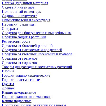
Пленка, укрывной материал
Садовый инвентарь
Поливочный инвентарь
Садовый инструмент
Опрыскиватели и аксессуары
Перчатки, рукавицы
Сидераты
Средства для биотуалетов и выгребных ям
Средства защиты растений
Регуляторы роста
Средства от болезней растений
Средства от насекомых и вредителей
Средства от бытовых насекомых и комаров
Средства от грызунов
Средства от сорняков
Товары для рассады и комнатных растений
Вазоны
Горшки, кашпо керамические
Горшки пластмассовые
Грунты
Дренаж
Кашпо декоративное
Горшки, кашпо пластмассовое
Кашпо подвесные
Подставки, полки, этажерки под цветы