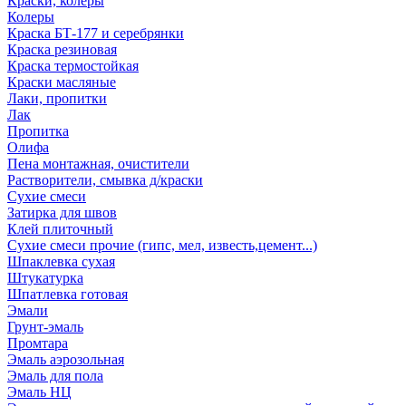
Краски, колеры
Колеры
Краска БТ-177 и серебрянки
Краска резиновая
Краска термостойкая
Краски масляные
Лаки, пропитки
Лак
Пропитка
Олифа
Пена монтажная, очистители
Растворители, смывка д/краски
Сухие смеси
Затирка для швов
Клей плиточный
Сухие смеси прочие (гипс, мел, известь,цемент...)
Шпаклевка сухая
Штукатурка
Шпатлевка готовая
Эмали
Грунт-эмаль
Промтара
Эмаль аэрозольная
Эмаль для пола
Эмаль НЦ