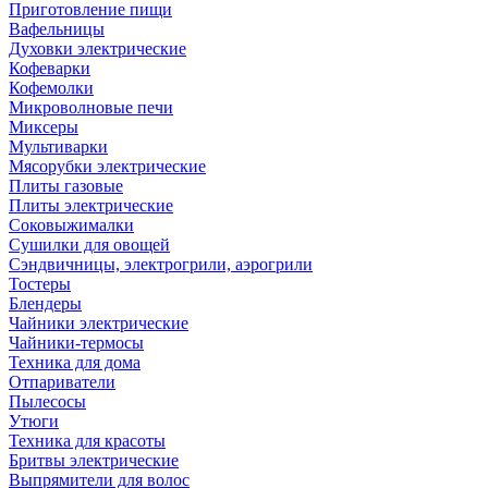
Приготовление пищи
Вафельницы
Духовки электрические
Кофеварки
Кофемолки
Микроволновые печи
Миксеры
Мультиварки
Мясорубки электрические
Плиты газовые
Плиты электрические
Соковыжималки
Сушилки для овощей
Сэндвичницы, электрогрили, аэрогрили
Тостеры
Блендеры
Чайники электрические
Чайники-термосы
Техника для дома
Отпариватели
Пылесосы
Утюги
Техника для красоты
Бритвы электрические
Выпрямители для волос