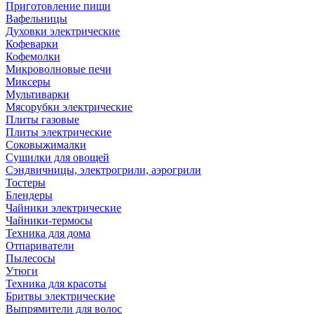
Приготовление пищи
Вафельницы
Духовки электрические
Кофеварки
Кофемолки
Микроволновые печи
Миксеры
Мультиварки
Мясорубки электрические
Плиты газовые
Плиты электрические
Соковыжималки
Сушилки для овощей
Сэндвичницы, электрогрили, аэрогрили
Тостеры
Блендеры
Чайники электрические
Чайники-термосы
Техника для дома
Отпариватели
Пылесосы
Утюги
Техника для красоты
Бритвы электрические
Выпрямители для волос