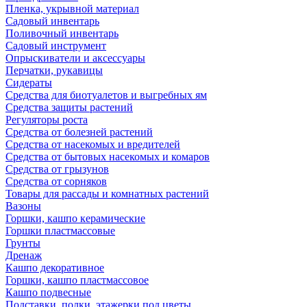
Пленка, укрывной материал
Садовый инвентарь
Поливочный инвентарь
Садовый инструмент
Опрыскиватели и аксессуары
Перчатки, рукавицы
Сидераты
Средства для биотуалетов и выгребных ям
Средства защиты растений
Регуляторы роста
Средства от болезней растений
Средства от насекомых и вредителей
Средства от бытовых насекомых и комаров
Средства от грызунов
Средства от сорняков
Товары для рассады и комнатных растений
Вазоны
Горшки, кашпо керамические
Горшки пластмассовые
Грунты
Дренаж
Кашпо декоративное
Горшки, кашпо пластмассовое
Кашпо подвесные
Подставки, полки, этажерки под цветы