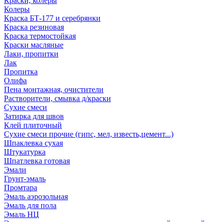
Краски, колеры
Колеры
Краска БТ-177 и серебрянки
Краска резиновая
Краска термостойкая
Краски масляные
Лаки, пропитки
Лак
Пропитка
Олифа
Пена монтажная, очистители
Растворители, смывка д/краски
Сухие смеси
Затирка для швов
Клей плиточный
Сухие смеси прочие (гипс, мел, известь,цемент...)
Шпаклевка сухая
Штукатурка
Шпатлевка готовая
Эмали
Грунт-эмаль
Промтара
Эмаль аэрозольная
Эмаль для пола
Эмаль НЦ