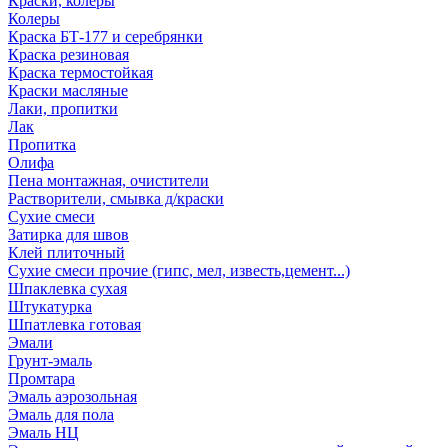
Краски, колеры
Колеры
Краска БТ-177 и серебрянки
Краска резиновая
Краска термостойкая
Краски масляные
Лаки, пропитки
Лак
Пропитка
Олифа
Пена монтажная, очистители
Растворители, смывка д/краски
Сухие смеси
Затирка для швов
Клей плиточный
Сухие смеси прочие (гипс, мел, известь,цемент...)
Шпаклевка сухая
Штукатурка
Шпатлевка готовая
Эмали
Грунт-эмаль
Промтара
Эмаль аэрозольная
Эмаль для пола
Эмаль НЦ