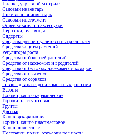
Пленка, укрывной материал
Садовый инвентарь
Поливочный инвентарь
Садовый инструмент
Опрыскиватели и аксессуары
Перчатки, рукавицы
Сидераты
Средства для биотуалетов и выгребных ям
Средства защиты растений
Регуляторы роста
Средства от болезней растений
Средства от насекомых и вредителей
Средства от бытовых насекомых и комаров
Средства от грызунов
Средства от сорняков
Товары для рассады и комнатных растений
Вазоны
Горшки, кашпо керамические
Горшки пластмассовые
Грунты
Дренаж
Кашпо декоративное
Горшки, кашпо пластмассовое
Кашпо подвесные
Подставки, полки, этажерки под цветы