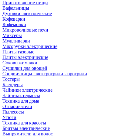
Приготовление пищи
Вафельницы
Духовки электрические
Кофеварки
Кофемолки
Микроволновые печи
Миксеры
Мультиварки
Мясорубки электрические
Плиты газовые
Плиты электрические
Соковыжималки
Сушилки для овощей
Сэндвичницы, электрогрили, аэрогрили
Тостеры
Блендеры
Чайники электрические
Чайники-термосы
Техника для дома
Отпариватели
Пылесосы
Утюги
Техника для красоты
Бритвы электрические
Выпрямители для волос