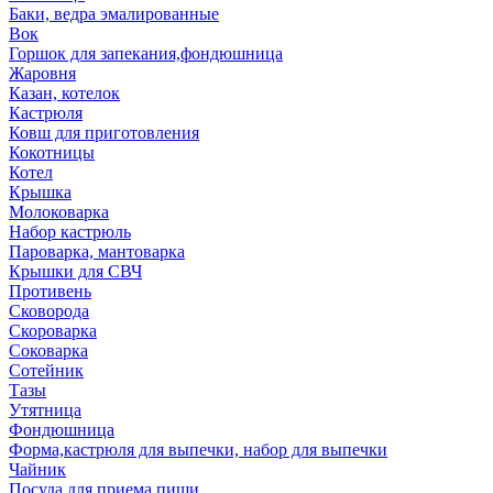
Баки, ведра эмалированные
Вок
Горшок для запекания,фондюшница
Жаровня
Казан, котелок
Кастрюля
Ковш для приготовления
Кокотницы
Котел
Крышка
Молоковарка
Набор кастрюль
Пароварка, мантоварка
Крышки для СВЧ
Противень
Сковорода
Скороварка
Соковарка
Сотейник
Тазы
Утятница
Фондюшница
Форма,кастрюля для выпечки, набор для выпечки
Чайник
Посуда для приема пищи