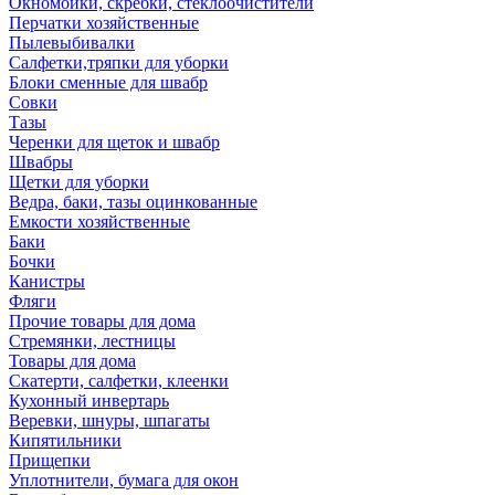
Окномойки, скребки, стеклоочистители
Перчатки хозяйственные
Пылевыбивалки
Салфетки,тряпки для уборки
Блоки сменные для швабр
Совки
Тазы
Черенки для щеток и швабр
Швабры
Щетки для уборки
Ведра, баки, тазы оцинкованные
Емкости хозяйственные
Баки
Бочки
Канистры
Фляги
Прочие товары для дома
Стремянки, лестницы
Товары для дома
Скатерти, салфетки, клеенки
Кухонный инвертарь
Веревки, шнуры, шпагаты
Кипятильники
Прищепки
Уплотнители, бумага для окон