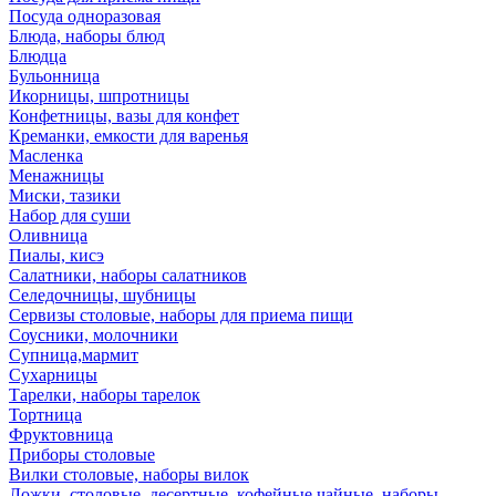
Посуда одноразовая
Блюда, наборы блюд
Блюдца
Бульонница
Икорницы, шпротницы
Конфетницы, вазы для конфет
Креманки, емкости для варенья
Масленка
Менажницы
Миски, тазики
Набор для суши
Оливница
Пиалы, кисэ
Салатники, наборы салатников
Селедочницы, шубницы
Сервизы столовые, наборы для приема пищи
Соусники, молочники
Супница,мармит
Сухарницы
Тарелки, наборы тарелок
Тортница
Фруктовница
Приборы столовые
Вилки столовые, наборы вилок
Ложки, столовые, десертные, кофейные,чайные, наборы