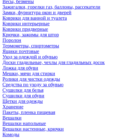
Весы, безмены
Зажигалки, горелки газ, баллоны, рассекатели
Замки, фурнитура окон и дверей
Коврики для ванной и туалета
Коврики интерьерные
Коврики придверные
Крючки, зажимы для штор
Поролон
Термометры, спиртометры
Ящики почтовые
Уход за одеждой и обувью
Доски гладильные, чехлы для гладильных досок
Ложка для обуви
Мешки, мячи для стирки
Ролики для чистки одежды
Средства по уходу за обувью
Сушилки для белья
Сушилки для обуви
Щетки для одежды
Хранение
Пакеты, пленка пищевая
Вешалки
Вешалки напольные
Вешалки настенные, крючки
Комоды