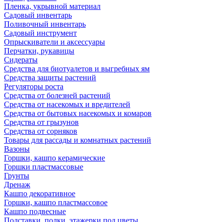
Пленка, укрывной материал
Садовый инвентарь
Поливочный инвентарь
Садовый инструмент
Опрыскиватели и аксессуары
Перчатки, рукавицы
Сидераты
Средства для биотуалетов и выгребных ям
Средства защиты растений
Регуляторы роста
Средства от болезней растений
Средства от насекомых и вредителей
Средства от бытовых насекомых и комаров
Средства от грызунов
Средства от сорняков
Товары для рассады и комнатных растений
Вазоны
Горшки, кашпо керамические
Горшки пластмассовые
Грунты
Дренаж
Кашпо декоративное
Горшки, кашпо пластмассовое
Кашпо подвесные
Подставки, полки, этажерки под цветы