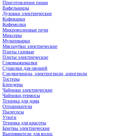
Приготовление пищи
Вафельницы
Духовки электрические
Кофеварки
Кофемолки
Микроволновые печи
Миксеры
Мультиварки
Мясорубки электрические
Плиты газовые
Плиты электрические
Соковыжималки
Сушилки для овощей
Сэндвичницы, электрогрили, аэрогрили
Тостеры
Блендеры
Чайники электрические
Чайники-термосы
Техника для дома
Отпариватели
Пылесосы
Утюги
Техника для красоты
Бритвы электрические
Выпрямители для волос