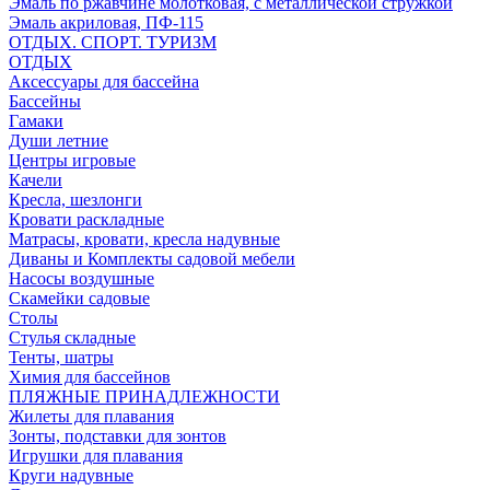
Эмаль по ржавчине молотковая, с металлической стружкой
Эмаль акриловая, ПФ-115
ОТДЫХ. СПОРТ. ТУРИЗМ
ОТДЫХ
Аксессуары для бассейна
Бассейны
Гамаки
Души летние
Центры игровые
Качели
Кресла, шезлонги
Кровати раскладные
Матрасы, кровати, кресла надувные
Диваны и Комплекты садовой мебели
Насосы воздушные
Скамейки садовые
Столы
Стулья складные
Тенты, шатры
Химия для бассейнов
ПЛЯЖНЫЕ ПРИНАДЛЕЖНОСТИ
Жилеты для плавания
Зонты, подставки для зонтов
Игрушки для плавания
Круги надувные