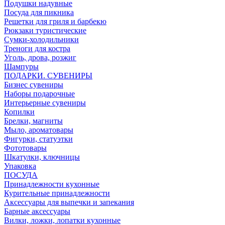
Подушки надувные
Посуда для пикника
Решетки для гриля и барбекю
Рюкзаки туристические
Сумки-холодильники
Треноги для костра
Уголь, дрова, розжиг
Шампуры
ПОДАРКИ. СУВЕНИРЫ
Бизнес сувениры
Наборы подарочные
Интерьерные сувениры
Копилки
Брелки, магниты
Мыло, ароматовары
Фигурки, статуэтки
Фототовары
Шкатулки, ключницы
Упаковка
ПОСУДА
Принадлежности кухонные
Курительные принадлежности
Аксессуары для выпечки и запекания
Барные аксессуары
Вилки, ложки, лопатки кухонные