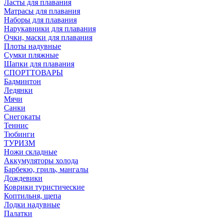
Ласты для плавания
Матрасы для плавания
Наборы для плавания
Нарукавники для плавания
Очки, маски для плавания
Плоты надувные
Сумки пляжные
Шапки для плавания
СПОРТТОВАРЫ
Бадминтон
Ледянки
Мячи
Санки
Снегокаты
Теннис
Тюбинги
ТУРИЗМ
Ножи складные
Аккумуляторы холода
Барбекю, гриль, мангалы
Дождевики
Коврики туристические
Коптильня, щепа
Лодки надувные
Палатки