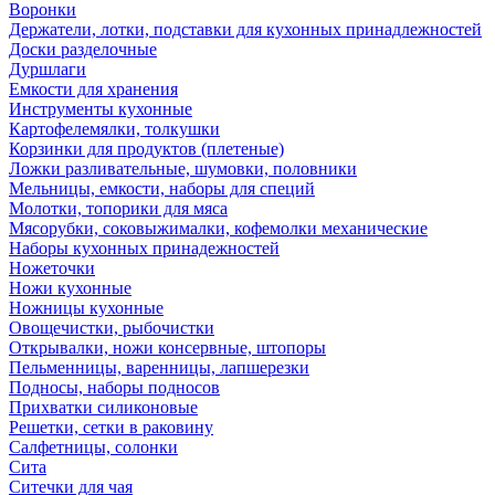
Воронки
Держатели, лотки, подставки для кухонных принадлежностей
Доски разделочные
Дуршлаги
Емкости для хранения
Инструменты кухонные
Картофелемялки, толкушки
Корзинки для продуктов (плетеные)
Ложки разливательные, шумовки, половники
Мельницы, емкости, наборы для специй
Молотки, топорики для мяса
Мясорубки, соковыжималки, кофемолки механические
Наборы кухонных принадежностей
Ножеточки
Ножи кухонные
Ножницы кухонные
Овощечистки, рыбочистки
Открывалки, ножи консервные, штопоры
Пельменницы, варенницы, лапшерезки
Подносы, наборы подносов
Прихватки силиконовые
Решетки, сетки в раковину
Салфетницы, солонки
Сита
Ситечки для чая