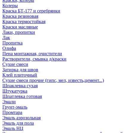
Краски, колеры
Колеры
Краска БТ-177 и серебрянки
Краска резиновая
Краска термостойкая
Краски масляные
Лаки, пропитки
Лак
Пропитка
Олифа
Пена монтажная, очистители
Растворители, смывка д/краски
Сухие смеси
Затирка для швов
Клей плиточный
Сухие смеси прочие (гипс, мел, известь,цемент...)
Шпаклевка сухая
Штукатурка
Шпатлевка готовая
Эмали
Грунт-эмаль
Промтара
Эмаль аэрозольная
Эмаль для пола
Эмаль НЦ