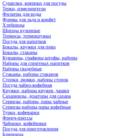
Сушилки, коврики для посуды
Терки, измельчители
Фильтры для воды
Формы для льда и конфет
Хлебницы
Щипцы кухонные
Термосы, термокружки
Посуда для напитков
Бокалы, кружки для пива
Бокалы, стаканы
Кувшины, графины,штофы, наборы
Наборы для спиртных напитков
Наборы свадебные
Стаканы, наборы стаканов
Стопки, рюмки, наборы стопок
Посуда чайно-кофейная
Кружки, наборы кружек, чашки
Сахарницы, дозаторы для сахара
Сервизы, наборы, пары чайные
Сервизы,наборы,пары кофейные
Турки, кофеварки
Френч-прессы
Чайники, кофейники
Посуда для приготовления
Блинница