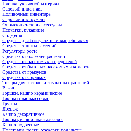
Пленка, укрывной материал
Садовый инвентарь
Поливочный инвентарь
Садовый инструмент
Опрыскиватели и аксессуары
Перчатки, рукавицы
Сидераты
Средства для биотуалетов и выгребных ям
Средства защиты растений
Регуляторы роста
Средства от болезней растений
Средства от насекомых и вредителей
Средства от бытовых насекомых и комаров
Средства от грызунов
Средства от сорняков
Товары для рассады и комнатных растений
Вазоны
Горшки, кашпо керамические
Горшки пластмассовые
Грунты
Дренаж
Кашпо декоративное
Горшки, кашпо пластмассовое
Кашпо подвесные
Подставки, полки, этажерки под цветы