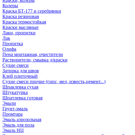
Краски, колеры
Колеры
Краска БТ-177 и серебрянки
Краска резиновая
Краска термостойкая
Краски масляные
Лаки, пропитки
Лак
Пропитка
Олифа
Пена монтажная, очистители
Растворители, смывка д/краски
Сухие смеси
Затирка для швов
Клей плиточный
Сухие смеси прочие (гипс, мел, известь,цемент...)
Шпаклевка сухая
Штукатурка
Шпатлевка готовая
Эмали
Грунт-эмаль
Промтара
Эмаль аэрозольная
Эмаль для пола
Эмаль НЦ