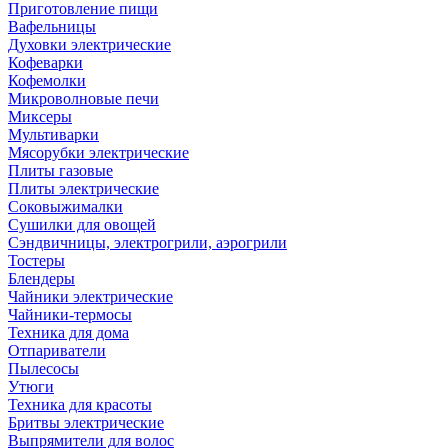
Приготовление пищи
Вафельницы
Духовки электрические
Кофеварки
Кофемолки
Микроволновые печи
Миксеры
Мультиварки
Мясорубки электрические
Плиты газовые
Плиты электрические
Соковыжималки
Сушилки для овощей
Сэндвичницы, электрогрили, аэрогрили
Тостеры
Блендеры
Чайники электрические
Чайники-термосы
Техника для дома
Отпариватели
Пылесосы
Утюги
Техника для красоты
Бритвы электрические
Выпрямители для волос