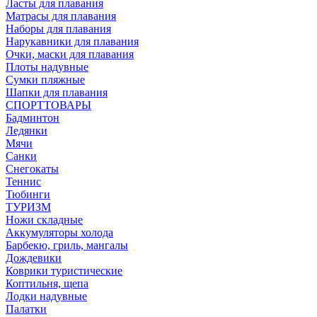
Ласты для плавания
Матрасы для плавания
Наборы для плавания
Нарукавники для плавания
Очки, маски для плавания
Плоты надувные
Сумки пляжные
Шапки для плавания
СПОРТТОВАРЫ
Бадминтон
Ледянки
Мячи
Санки
Снегокаты
Теннис
Тюбинги
ТУРИЗМ
Ножи складные
Аккумуляторы холода
Барбекю, гриль, мангалы
Дождевики
Коврики туристические
Коптильня, щепа
Лодки надувные
Палатки