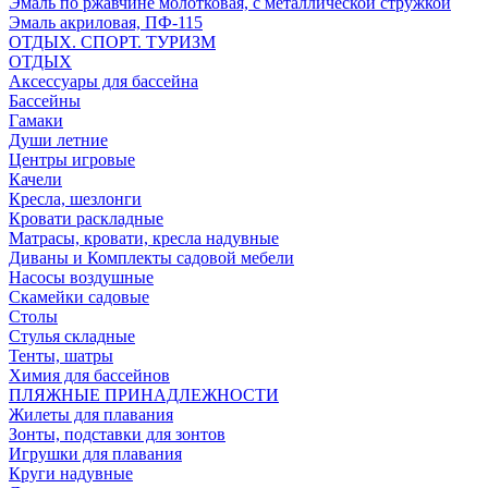
Эмаль по ржавчине молотковая, с металлической стружкой
Эмаль акриловая, ПФ-115
ОТДЫХ. СПОРТ. ТУРИЗМ
ОТДЫХ
Аксессуары для бассейна
Бассейны
Гамаки
Души летние
Центры игровые
Качели
Кресла, шезлонги
Кровати раскладные
Матрасы, кровати, кресла надувные
Диваны и Комплекты садовой мебели
Насосы воздушные
Скамейки садовые
Столы
Стулья складные
Тенты, шатры
Химия для бассейнов
ПЛЯЖНЫЕ ПРИНАДЛЕЖНОСТИ
Жилеты для плавания
Зонты, подставки для зонтов
Игрушки для плавания
Круги надувные