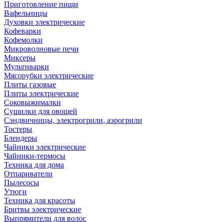
Приготовление пищи
Вафельницы
Духовки электрические
Кофеварки
Кофемолки
Микроволновые печи
Миксеры
Мультиварки
Мясорубки электрические
Плиты газовые
Плиты электрические
Соковыжималки
Сушилки для овощей
Сэндвичницы, электрогрили, аэрогрили
Тостеры
Блендеры
Чайники электрические
Чайники-термосы
Техника для дома
Отпариватели
Пылесосы
Утюги
Техника для красоты
Бритвы электрические
Выпрямители для волос