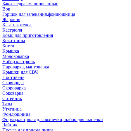
Баки, ведра эмалированные
Вок
Горшок для запекания,фондюшница
Жаровня
Казан, котелок
Кастрюля
Ковш для приготовления
Кокотницы
Котел
Крышка
Молоковарка
Набор кастрюль
Пароварка, мантоварка
Крышки для СВЧ
Противень
Сковорода
Скороварка
Соковарка
Сотейник
Тазы
Утятница
Фондюшница
Форма,кастрюля для выпечки, набор для выпечки
Чайник
Посуда для приема пищи