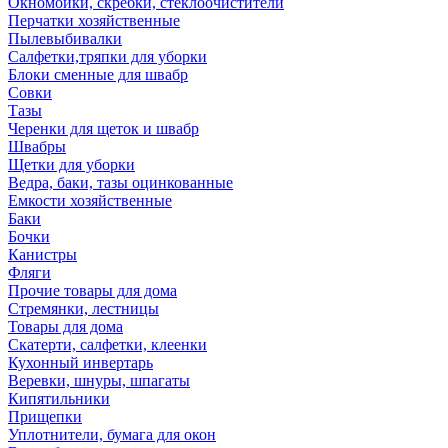
Окномойки, скребки, стеклоочистители
Перчатки хозяйственные
Пылевыбивалки
Салфетки,тряпки для уборки
Блоки сменные для швабр
Совки
Тазы
Черенки для щеток и швабр
Швабры
Щетки для уборки
Ведра, баки, тазы оцинкованные
Емкости хозяйственные
Баки
Бочки
Канистры
Фляги
Прочие товары для дома
Стремянки, лестницы
Товары для дома
Скатерти, салфетки, клеенки
Кухонный инвертарь
Веревки, шнуры, шпагаты
Кипятильники
Прищепки
Уплотнители, бумага для окон