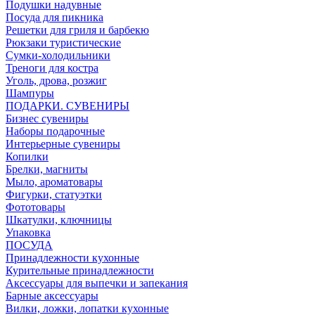
Подушки надувные
Посуда для пикника
Решетки для гриля и барбекю
Рюкзаки туристические
Сумки-холодильники
Треноги для костра
Уголь, дрова, розжиг
Шампуры
ПОДАРКИ. СУВЕНИРЫ
Бизнес сувениры
Наборы подарочные
Интерьерные сувениры
Копилки
Брелки, магниты
Мыло, ароматовары
Фигурки, статуэтки
Фототовары
Шкатулки, ключницы
Упаковка
ПОСУДА
Принадлежности кухонные
Курительные принадлежности
Аксессуары для выпечки и запекания
Барные аксессуары
Вилки, ложки, лопатки кухонные