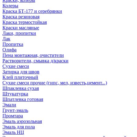
Краски, колеры
Колеры
Краска БТ-177 и серебрянки
Краска резиновая
Краска термостойкая
Краски масляные
Лаки, пропитки
Лак
Пропитка
Олифа
Пена монтажная, очистители
Растворители, смывка д/краски
Сухие смеси
Затирка для швов
Клей плиточный
Сухие смеси прочие (гипс, мел, известь,цемент...)
Шпаклевка сухая
Штукатурка
Шпатлевка готовая
Эмали
Грунт-эмаль
Промтара
Эмаль аэрозольная
Эмаль для пола
Эмаль НЦ