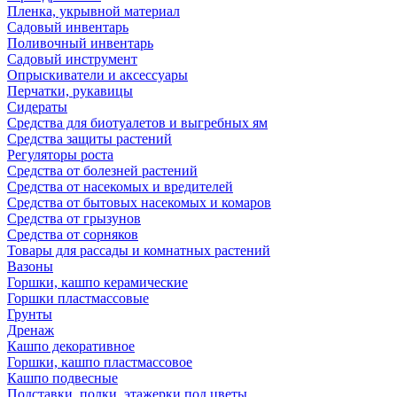
Пленка, укрывной материал
Садовый инвентарь
Поливочный инвентарь
Садовый инструмент
Опрыскиватели и аксессуары
Перчатки, рукавицы
Сидераты
Средства для биотуалетов и выгребных ям
Средства защиты растений
Регуляторы роста
Средства от болезней растений
Средства от насекомых и вредителей
Средства от бытовых насекомых и комаров
Средства от грызунов
Средства от сорняков
Товары для рассады и комнатных растений
Вазоны
Горшки, кашпо керамические
Горшки пластмассовые
Грунты
Дренаж
Кашпо декоративное
Горшки, кашпо пластмассовое
Кашпо подвесные
Подставки, полки, этажерки под цветы