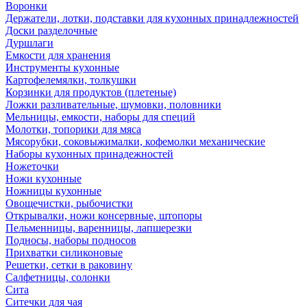
Воронки
Держатели, лотки, подставки для кухонных принадлежностей
Доски разделочные
Дуршлаги
Емкости для хранения
Инструменты кухонные
Картофелемялки, толкушки
Корзинки для продуктов (плетеные)
Ложки разливательные, шумовки, половники
Мельницы, емкости, наборы для специй
Молотки, топорики для мяса
Мясорубки, соковыжималки, кофемолки механические
Наборы кухонных принадежностей
Ножеточки
Ножи кухонные
Ножницы кухонные
Овощечистки, рыбочистки
Открывалки, ножи консервные, штопоры
Пельменницы, варенницы, лапшерезки
Подносы, наборы подносов
Прихватки силиконовые
Решетки, сетки в раковину
Салфетницы, солонки
Сита
Ситечки для чая