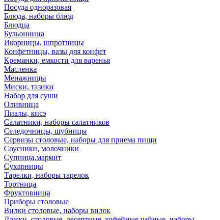
Посуда одноразовая
Блюда, наборы блюд
Блюдца
Бульонница
Икорницы, шпротницы
Конфетницы, вазы для конфет
Креманки, емкости для варенья
Масленка
Менажницы
Миски, тазики
Набор для суши
Оливница
Пиалы, кисэ
Салатники, наборы салатников
Селедочницы, шубницы
Сервизы столовые, наборы для приема пищи
Соусники, молочники
Супница,мармит
Сухарницы
Тарелки, наборы тарелок
Тортница
Фруктовница
Приборы столовые
Вилки столовые, наборы вилок
Ложки, столовые, десертные, кофейные,чайные, наборы