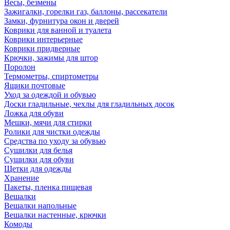
Весы, безмены
Зажигалки, горелки газ, баллоны, рассекатели
Замки, фурнитура окон и дверей
Коврики для ванной и туалета
Коврики интерьерные
Коврики придверные
Крючки, зажимы для штор
Поролон
Термометры, спиртометры
Ящики почтовые
Уход за одеждой и обувью
Доски гладильные, чехлы для гладильных досок
Ложка для обуви
Мешки, мячи для стирки
Ролики для чистки одежды
Средства по уходу за обувью
Сушилки для белья
Сушилки для обуви
Щетки для одежды
Хранение
Пакеты, пленка пищевая
Вешалки
Вешалки напольные
Вешалки настенные, крючки
Комоды