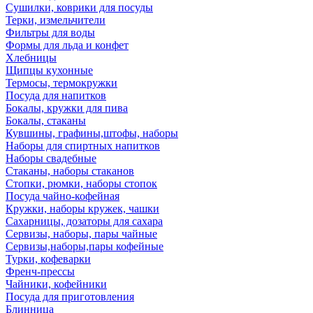
Сушилки, коврики для посуды
Терки, измельчители
Фильтры для воды
Формы для льда и конфет
Хлебницы
Щипцы кухонные
Термосы, термокружки
Посуда для напитков
Бокалы, кружки для пива
Бокалы, стаканы
Кувшины, графины,штофы, наборы
Наборы для спиртных напитков
Наборы свадебные
Стаканы, наборы стаканов
Стопки, рюмки, наборы стопок
Посуда чайно-кофейная
Кружки, наборы кружек, чашки
Сахарницы, дозаторы для сахара
Сервизы, наборы, пары чайные
Сервизы,наборы,пары кофейные
Турки, кофеварки
Френч-прессы
Чайники, кофейники
Посуда для приготовления
Блинница