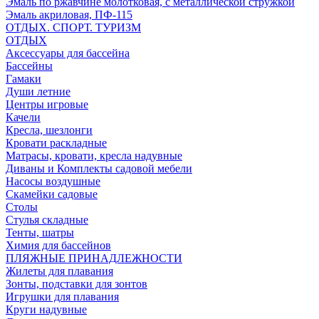
Эмаль по ржавчине молотковая, с металлической стружкой
Эмаль акриловая, ПФ-115
ОТДЫХ. СПОРТ. ТУРИЗМ
ОТДЫХ
Аксессуары для бассейна
Бассейны
Гамаки
Души летние
Центры игровые
Качели
Кресла, шезлонги
Кровати раскладные
Матрасы, кровати, кресла надувные
Диваны и Комплекты садовой мебели
Насосы воздушные
Скамейки садовые
Столы
Стулья складные
Тенты, шатры
Химия для бассейнов
ПЛЯЖНЫЕ ПРИНАДЛЕЖНОСТИ
Жилеты для плавания
Зонты, подставки для зонтов
Игрушки для плавания
Круги надувные