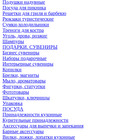
Подушки надувные
Посуда для пикника
Решетки для гриля и барбекю
Рюкзаки туристические
Сумки-холодильники
Треноги для костра
Уголь, дрова, розжиг
Шампуры
ПОДАРКИ. СУВЕНИРЫ
Бизнес сувениры
Наборы подарочные
Интерьерные сувениры
Копилки
Брелки, магниты
Мыло, ароматовары
Фигурки, статуэтки
Фототовары
Шкатулки, ключницы
Упаковка
ПОСУДА
Принадлежности кухонные
Курительные принадлежности
Аксессуары для выпечки и запекания
Барные аксессуары
Вилки, ложки, лопатки кухонные