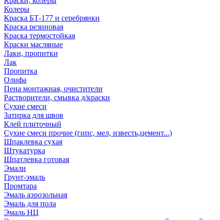
Краски, колеры
Колеры
Краска БТ-177 и серебрянки
Краска резиновая
Краска термостойкая
Краски масляные
Лаки, пропитки
Лак
Пропитка
Олифа
Пена монтажная, очистители
Растворители, смывка д/краски
Сухие смеси
Затирка для швов
Клей плиточный
Сухие смеси прочие (гипс, мел, известь,цемент...)
Шпаклевка сухая
Штукатурка
Шпатлевка готовая
Эмали
Грунт-эмаль
Промтара
Эмаль аэрозольная
Эмаль для пола
Эмаль НЦ