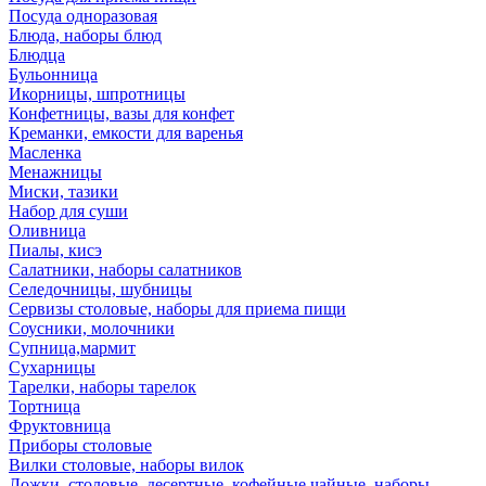
Посуда одноразовая
Блюда, наборы блюд
Блюдца
Бульонница
Икорницы, шпротницы
Конфетницы, вазы для конфет
Креманки, емкости для варенья
Масленка
Менажницы
Миски, тазики
Набор для суши
Оливница
Пиалы, кисэ
Салатники, наборы салатников
Селедочницы, шубницы
Сервизы столовые, наборы для приема пищи
Соусники, молочники
Супница,мармит
Сухарницы
Тарелки, наборы тарелок
Тортница
Фруктовница
Приборы столовые
Вилки столовые, наборы вилок
Ложки, столовые, десертные, кофейные,чайные, наборы