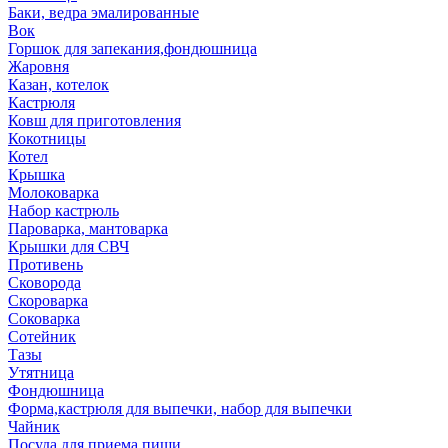
Баки, ведра эмалированные
Вок
Горшок для запекания,фондюшница
Жаровня
Казан, котелок
Кастрюля
Ковш для приготовления
Кокотницы
Котел
Крышка
Молоковарка
Набор кастрюль
Пароварка, мантоварка
Крышки для СВЧ
Противень
Сковорода
Скороварка
Соковарка
Сотейник
Тазы
Утятница
Фондюшница
Форма,кастрюля для выпечки, набор для выпечки
Чайник
Посуда для приема пищи