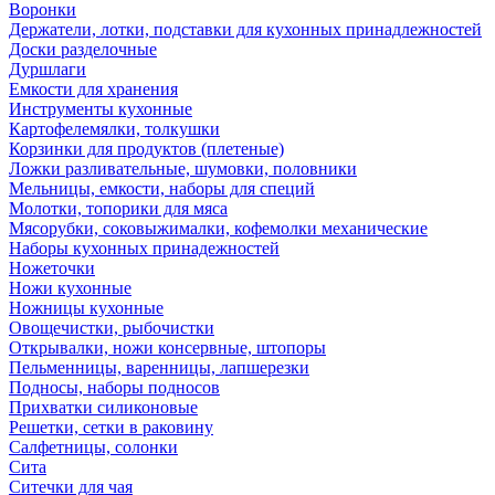
Воронки
Держатели, лотки, подставки для кухонных принадлежностей
Доски разделочные
Дуршлаги
Емкости для хранения
Инструменты кухонные
Картофелемялки, толкушки
Корзинки для продуктов (плетеные)
Ложки разливательные, шумовки, половники
Мельницы, емкости, наборы для специй
Молотки, топорики для мяса
Мясорубки, соковыжималки, кофемолки механические
Наборы кухонных принадежностей
Ножеточки
Ножи кухонные
Ножницы кухонные
Овощечистки, рыбочистки
Открывалки, ножи консервные, штопоры
Пельменницы, варенницы, лапшерезки
Подносы, наборы подносов
Прихватки силиконовые
Решетки, сетки в раковину
Салфетницы, солонки
Сита
Ситечки для чая