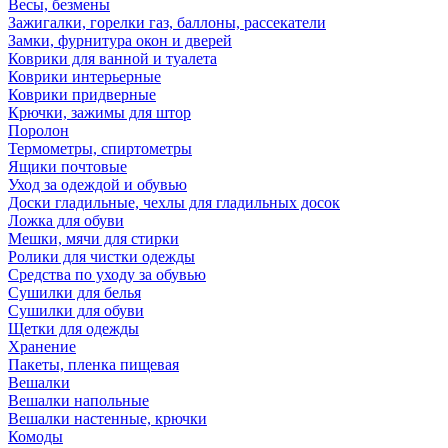
Весы, безмены
Зажигалки, горелки газ, баллоны, рассекатели
Замки, фурнитура окон и дверей
Коврики для ванной и туалета
Коврики интерьерные
Коврики придверные
Крючки, зажимы для штор
Поролон
Термометры, спиртометры
Ящики почтовые
Уход за одеждой и обувью
Доски гладильные, чехлы для гладильных досок
Ложка для обуви
Мешки, мячи для стирки
Ролики для чистки одежды
Средства по уходу за обувью
Сушилки для белья
Сушилки для обуви
Щетки для одежды
Хранение
Пакеты, пленка пищевая
Вешалки
Вешалки напольные
Вешалки настенные, крючки
Комоды