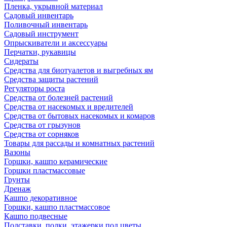
Пленка, укрывной материал
Садовый инвентарь
Поливочный инвентарь
Садовый инструмент
Опрыскиватели и аксессуары
Перчатки, рукавицы
Сидераты
Средства для биотуалетов и выгребных ям
Средства защиты растений
Регуляторы роста
Средства от болезней растений
Средства от насекомых и вредителей
Средства от бытовых насекомых и комаров
Средства от грызунов
Средства от сорняков
Товары для рассады и комнатных растений
Вазоны
Горшки, кашпо керамические
Горшки пластмассовые
Грунты
Дренаж
Кашпо декоративное
Горшки, кашпо пластмассовое
Кашпо подвесные
Подставки, полки, этажерки под цветы