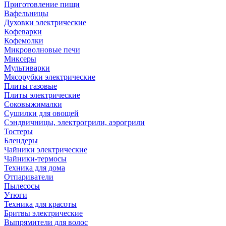
Приготовление пищи
Вафельницы
Духовки электрические
Кофеварки
Кофемолки
Микроволновые печи
Миксеры
Мультиварки
Мясорубки электрические
Плиты газовые
Плиты электрические
Соковыжималки
Сушилки для овощей
Сэндвичницы, электрогрили, аэрогрили
Тостеры
Блендеры
Чайники электрические
Чайники-термосы
Техника для дома
Отпариватели
Пылесосы
Утюги
Техника для красоты
Бритвы электрические
Выпрямители для волос