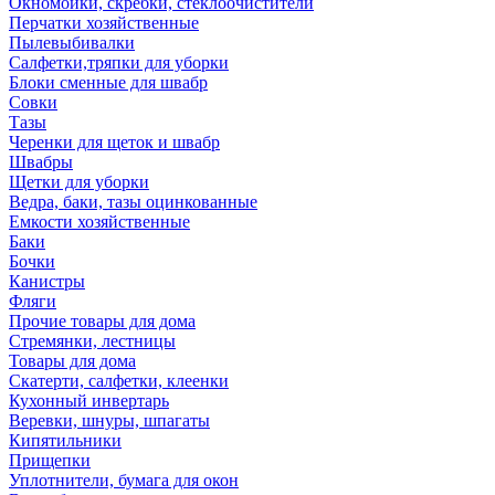
Окномойки, скребки, стеклоочистители
Перчатки хозяйственные
Пылевыбивалки
Салфетки,тряпки для уборки
Блоки сменные для швабр
Совки
Тазы
Черенки для щеток и швабр
Швабры
Щетки для уборки
Ведра, баки, тазы оцинкованные
Емкости хозяйственные
Баки
Бочки
Канистры
Фляги
Прочие товары для дома
Стремянки, лестницы
Товары для дома
Скатерти, салфетки, клеенки
Кухонный инвертарь
Веревки, шнуры, шпагаты
Кипятильники
Прищепки
Уплотнители, бумага для окон