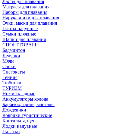
Ласты для плавания
Матрасы для плавания
Наборы для плавания
Нарукавники для плавания
Очки, маски для плавания
Плоты надувные
Сумки пляжные
Шапки для плавания
СПОРТТОВАРЫ
Бадминтон
Ледянки
Мячи
Санки
Снегокаты
Теннис
Тюбинги
ТУРИЗМ
Ножи складные
Аккумуляторы холода
Барбекю, гриль, мангалы
Дождевики
Коврики туристические
Коптильня, щепа
Лодки надувные
Палатки