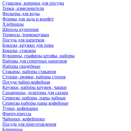
Сушилки, коврики для посуды
Терки, измельчители
Фильтры для воды
Формы для льда и конфет
Хлебницы
Щипцы кухонные
Термосы, термокружки
Посуда для напитков
Бокалы, кружки для пива
Бокалы, стаканы
Кувшины, графины,штофы, наборы
Наборы для спиртных напитков
Наборы свадебные
Стаканы, наборы стаканов
Стопки, рюмки, наборы стопок
Посуда чайно-кофейная
Кружки, наборы кружек, чашки
Сахарницы, дозаторы для сахара
Сервизы, наборы, пары чайные
Сервизы,наборы,пары кофейные
Турки, кофеварки
Френч-прессы
Чайники, кофейники
Посуда для приготовления
Блинница