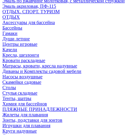
Эмаль по ржавчине молотковая, с металлической стружкой
Эмаль акриловая, ПФ-115
ОТДЫХ. СПОРТ. ТУРИЗМ
ОТДЫХ
Аксессуары для бассейна
Бассейны
Гамаки
Души летние
Центры игровые
Качели
Кресла, шезлонги
Кровати раскладные
Матрасы, кровати, кресла надувные
Диваны и Комплекты садовой мебели
Насосы воздушные
Скамейки садовые
Столы
Стулья складные
Тенты, шатры
Химия для бассейнов
ПЛЯЖНЫЕ ПРИНАДЛЕЖНОСТИ
Жилеты для плавания
Зонты, подставки для зонтов
Игрушки для плавания
Круги надувные