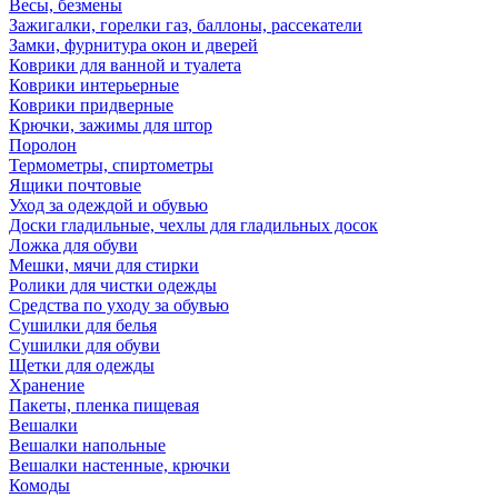
Весы, безмены
Зажигалки, горелки газ, баллоны, рассекатели
Замки, фурнитура окон и дверей
Коврики для ванной и туалета
Коврики интерьерные
Коврики придверные
Крючки, зажимы для штор
Поролон
Термометры, спиртометры
Ящики почтовые
Уход за одеждой и обувью
Доски гладильные, чехлы для гладильных досок
Ложка для обуви
Мешки, мячи для стирки
Ролики для чистки одежды
Средства по уходу за обувью
Сушилки для белья
Сушилки для обуви
Щетки для одежды
Хранение
Пакеты, пленка пищевая
Вешалки
Вешалки напольные
Вешалки настенные, крючки
Комоды