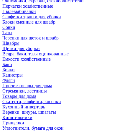
Окномойки, скребки, стеклоочистители
Перчатки хозяйственные
Пылевыбивалки
Салфетки,тряпки для уборки
Блоки сменные для швабр
Совки
Тазы
Черенки для щеток и швабр
Швабры
Щетки для уборки
Ведра, баки, тазы оцинкованные
Емкости хозяйственные
Баки
Бочки
Канистры
Фляги
Прочие товары для дома
Стремянки, лестницы
Товары для дома
Скатерти, салфетки, клеенки
Кухонный инвертарь
Веревки, шнуры, шпагаты
Кипятильники
Прищепки
Уплотнители, бумага для окон