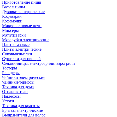
Приготовление пищи
Вафельницы
Духовки электрические
Кофеварки
Кофемолки
Микроволновые печи
Миксеры
Мультиварки
Мясорубки электрические
Плиты газовые
Плиты электрические
Соковыжималки
Сушилки для овощей
Сэндвичницы, электрогрили, аэрогрили
Тостеры
Блендеры
Чайники электрические
Чайники-термосы
Техника для дома
Отпариватели
Пылесосы
Утюги
Техника для красоты
Бритвы электрические
Выпрямители для волос