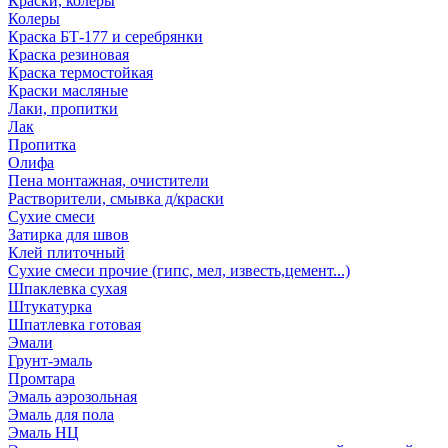
Краски, колеры
Колеры
Краска БТ-177 и серебрянки
Краска резиновая
Краска термостойкая
Краски масляные
Лаки, пропитки
Лак
Пропитка
Олифа
Пена монтажная, очистители
Растворители, смывка д/краски
Сухие смеси
Затирка для швов
Клей плиточный
Сухие смеси прочие (гипс, мел, известь,цемент...)
Шпаклевка сухая
Штукатурка
Шпатлевка готовая
Эмали
Грунт-эмаль
Промтара
Эмаль аэрозольная
Эмаль для пола
Эмаль НЦ