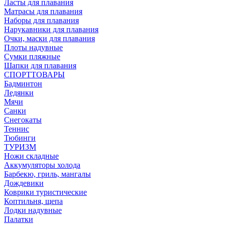
Ласты для плавания
Матрасы для плавания
Наборы для плавания
Нарукавники для плавания
Очки, маски для плавания
Плоты надувные
Сумки пляжные
Шапки для плавания
СПОРТТОВАРЫ
Бадминтон
Ледянки
Мячи
Санки
Снегокаты
Теннис
Тюбинги
ТУРИЗМ
Ножи складные
Аккумуляторы холода
Барбекю, гриль, мангалы
Дождевики
Коврики туристические
Коптильня, щепа
Лодки надувные
Палатки