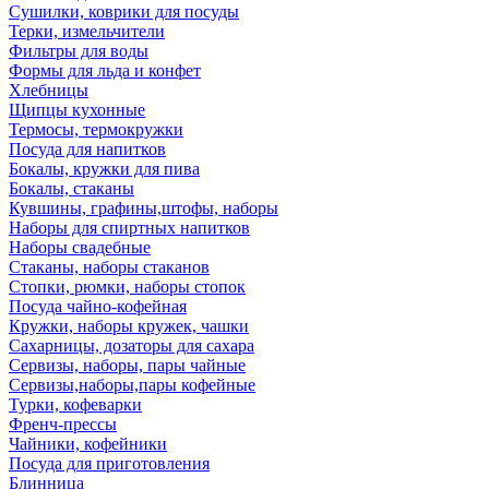
Сушилки, коврики для посуды
Терки, измельчители
Фильтры для воды
Формы для льда и конфет
Хлебницы
Щипцы кухонные
Термосы, термокружки
Посуда для напитков
Бокалы, кружки для пива
Бокалы, стаканы
Кувшины, графины,штофы, наборы
Наборы для спиртных напитков
Наборы свадебные
Стаканы, наборы стаканов
Стопки, рюмки, наборы стопок
Посуда чайно-кофейная
Кружки, наборы кружек, чашки
Сахарницы, дозаторы для сахара
Сервизы, наборы, пары чайные
Сервизы,наборы,пары кофейные
Турки, кофеварки
Френч-прессы
Чайники, кофейники
Посуда для приготовления
Блинница