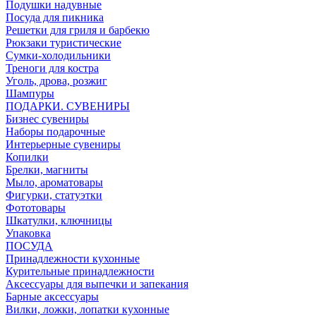
Подушки надувные
Посуда для пикника
Решетки для гриля и барбекю
Рюкзаки туристические
Сумки-холодильники
Треноги для костра
Уголь, дрова, розжиг
Шампуры
ПОДАРКИ. СУВЕНИРЫ
Бизнес сувениры
Наборы подарочные
Интерьерные сувениры
Копилки
Брелки, магниты
Мыло, ароматовары
Фигурки, статуэтки
Фототовары
Шкатулки, ключницы
Упаковка
ПОСУДА
Принадлежности кухонные
Курительные принадлежности
Аксессуары для выпечки и запекания
Барные аксессуары
Вилки, ложки, лопатки кухонные