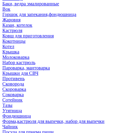
Баки, ведра эмалированные
Вок
Горшок для запекания,фондюшница
Жаровня
Казан, котелок
Кастрюля
Ковш для приготовления
Кокотницы
Котел
Крышка
Молоковарка
Набор кастрюль
Пароварка, мантоварка
Крышки для СВЧ
Противень
Сковорода
Скороварка
Соковарка
Сотейник
Тазы
Утятница
Фондюшница
Форма,кастрюля для выпечки, набор для выпечки
Чайник
Посуда для приема пищи