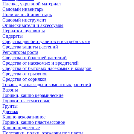
Пленка, укрывной материал
Садовый инвентарь
Поливочный инвентарь
Садовый инструмент
Опрыскиватели и аксессуары
Перчатки, рукавицы
Сидераты
Средства для биотуалетов и выгребных ям
Средства защиты растений
Регуляторы роста
Средства от болезней растений
Средства от насекомых и вредителей
Средства от бытовых насекомых и комаров
Средства от грызунов
Средства от сорняков
Товары для рассады и комнатных растений
Вазоны
Горшки, кашпо керамические
Горшки пластмассовые
Грунты
Дренаж
Кашпо декоративное
Горшки, кашпо пластмассовое
Кашпо подвесные
Подставки, полки, этажерки под цветы