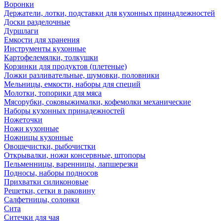
Воронки
Держатели, лотки, подставки для кухонных принадлежностей
Доски разделочные
Дуршлаги
Емкости для хранения
Инструменты кухонные
Картофелемялки, толкушки
Корзинки для продуктов (плетеные)
Ложки разливательные, шумовки, половники
Мельницы, емкости, наборы для специй
Молотки, топорики для мяса
Мясорубки, соковыжималки, кофемолки механические
Наборы кухонных принадежностей
Ножеточки
Ножи кухонные
Ножницы кухонные
Овощечистки, рыбочистки
Открывалки, ножи консервные, штопоры
Пельменницы, варенницы, лапшерезки
Подносы, наборы подносов
Прихватки силиконовые
Решетки, сетки в раковину
Салфетницы, солонки
Сита
Ситечки для чая