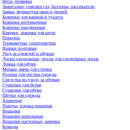
Весы, безмены
Зажигалки, горелки газ, баллоны, рассекатели
Замки, фурнитура окон и дверей
Коврики для ванной и туалета
Коврики интерьерные
Коврики придверные
Крючки, зажимы для штор
Поролон
Термометры, спиртометры
Ящики почтовые
Уход за одеждой и обувью
Доски гладильные, чехлы для гладильных досок
Ложка для обуви
Мешки, мячи для стирки
Ролики для чистки одежды
Средства по уходу за обувью
Сушилки для белья
Сушилки для обуви
Щетки для одежды
Хранение
Пакеты, пленка пищевая
Вешалки
Вешалки напольные
Вешалки настенные, крючки
Комоды