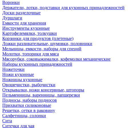
Воронки
Держатели, лотки, подставки для кухонных принадлежностей
Доски разделочные
Дуршлаги
Емкости для хранения
Инструменты кухонные
Картофелемялки, толкушки
Корзинки для продуктов (плетеные)
Ложки разливательные, шумовки, половники
Мельницы, емкости, наборы для специй
Молотки, топорики для мяса
Мясорубки, соковыжималки, кофемолки механические
Наборы кухонных принадежностей
Ножеточки
Ножи кухонные
Ножницы кухонные
Овощечистки, рыбочистки
Открывалки, ножи консервные, штопоры
Пельменницы, варенницы, лапшерезки
Подносы, наборы подносов
Прихватки силиконовые
Решетки, сетки в раковину
Салфетницы, солонки
Сита
Ситечки для чая