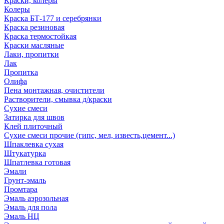
Краски, колеры
Колеры
Краска БТ-177 и серебрянки
Краска резиновая
Краска термостойкая
Краски масляные
Лаки, пропитки
Лак
Пропитка
Олифа
Пена монтажная, очистители
Растворители, смывка д/краски
Сухие смеси
Затирка для швов
Клей плиточный
Сухие смеси прочие (гипс, мел, известь,цемент...)
Шпаклевка сухая
Штукатурка
Шпатлевка готовая
Эмали
Грунт-эмаль
Промтара
Эмаль аэрозольная
Эмаль для пола
Эмаль НЦ