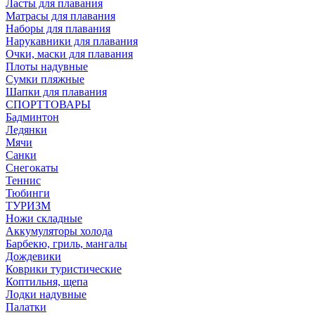
Ласты для плавания
Матрасы для плавания
Наборы для плавания
Нарукавники для плавания
Очки, маски для плавания
Плоты надувные
Сумки пляжные
Шапки для плавания
СПОРТТОВАРЫ
Бадминтон
Ледянки
Мячи
Санки
Снегокаты
Теннис
Тюбинги
ТУРИЗМ
Ножи складные
Аккумуляторы холода
Барбекю, гриль, мангалы
Дождевики
Коврики туристические
Коптильня, щепа
Лодки надувные
Палатки