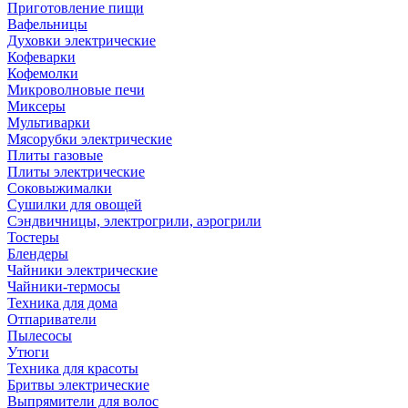
Приготовление пищи
Вафельницы
Духовки электрические
Кофеварки
Кофемолки
Микроволновые печи
Миксеры
Мультиварки
Мясорубки электрические
Плиты газовые
Плиты электрические
Соковыжималки
Сушилки для овощей
Сэндвичницы, электрогрили, аэрогрили
Тостеры
Блендеры
Чайники электрические
Чайники-термосы
Техника для дома
Отпариватели
Пылесосы
Утюги
Техника для красоты
Бритвы электрические
Выпрямители для волос