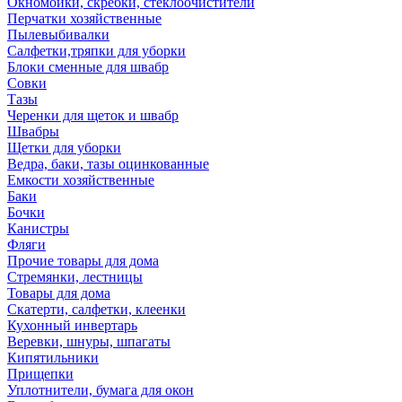
Окномойки, скребки, стеклоочистители
Перчатки хозяйственные
Пылевыбивалки
Салфетки,тряпки для уборки
Блоки сменные для швабр
Совки
Тазы
Черенки для щеток и швабр
Швабры
Щетки для уборки
Ведра, баки, тазы оцинкованные
Емкости хозяйственные
Баки
Бочки
Канистры
Фляги
Прочие товары для дома
Стремянки, лестницы
Товары для дома
Скатерти, салфетки, клеенки
Кухонный инвертарь
Веревки, шнуры, шпагаты
Кипятильники
Прищепки
Уплотнители, бумага для окон