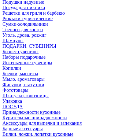
Подушки надувные
Посуда для пикника
Решетки для гриля и барбекю
Рюкзаки туристические
Сумки-холодильники
Треноги для костра
Уголь, дрова, розжиг
Шампуры
ПОДАРКИ. СУВЕНИРЫ
Бизнес сувениры
Наборы подарочные
Интерьерные сувениры
Копилки
Брелки, магниты
Мыло, ароматовары
Фигурки, статуэтки
Фототовары
Шкатулки, ключницы
Упаковка
ПОСУДА
Принадлежности кухонные
Курительные принадлежности
Аксессуары для выпечки и запекания
Барные аксессуары
Вилки, ложки, лопатки кухонные