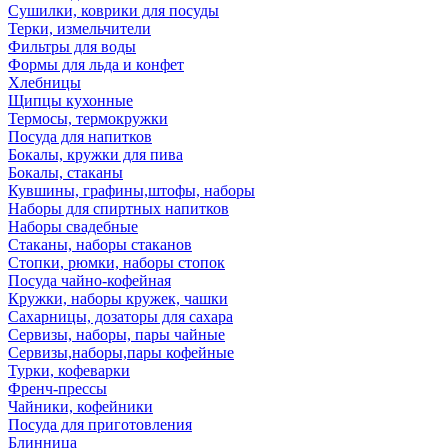
Сушилки, коврики для посуды
Терки, измельчители
Фильтры для воды
Формы для льда и конфет
Хлебницы
Щипцы кухонные
Термосы, термокружки
Посуда для напитков
Бокалы, кружки для пива
Бокалы, стаканы
Кувшины, графины,штофы, наборы
Наборы для спиртных напитков
Наборы свадебные
Стаканы, наборы стаканов
Стопки, рюмки, наборы стопок
Посуда чайно-кофейная
Кружки, наборы кружек, чашки
Сахарницы, дозаторы для сахара
Сервизы, наборы, пары чайные
Сервизы,наборы,пары кофейные
Турки, кофеварки
Френч-прессы
Чайники, кофейники
Посуда для приготовления
Блинница