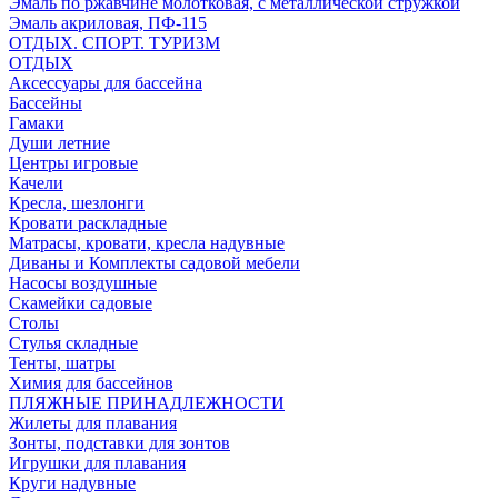
Эмаль по ржавчине молотковая, с металлической стружкой
Эмаль акриловая, ПФ-115
ОТДЫХ. СПОРТ. ТУРИЗМ
ОТДЫХ
Аксессуары для бассейна
Бассейны
Гамаки
Души летние
Центры игровые
Качели
Кресла, шезлонги
Кровати раскладные
Матрасы, кровати, кресла надувные
Диваны и Комплекты садовой мебели
Насосы воздушные
Скамейки садовые
Столы
Стулья складные
Тенты, шатры
Химия для бассейнов
ПЛЯЖНЫЕ ПРИНАДЛЕЖНОСТИ
Жилеты для плавания
Зонты, подставки для зонтов
Игрушки для плавания
Круги надувные