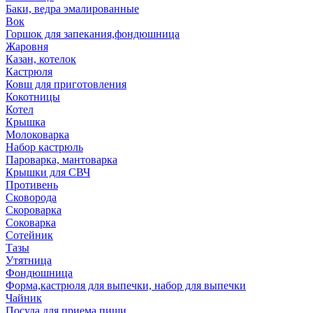
Баки, ведра эмалированные
Вок
Горшок для запекания,фондюшница
Жаровня
Казан, котелок
Кастрюля
Ковш для приготовления
Кокотницы
Котел
Крышка
Молоковарка
Набор кастрюль
Пароварка, мантоварка
Крышки для СВЧ
Противень
Сковорода
Скороварка
Соковарка
Сотейник
Тазы
Утятница
Фондюшница
Форма,кастрюля для выпечки, набор для выпечки
Чайник
Посуда для приема пищи