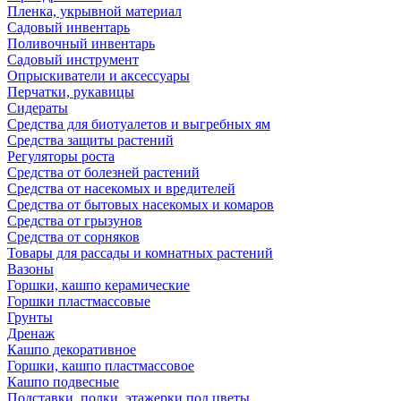
Пленка, укрывной материал
Садовый инвентарь
Поливочный инвентарь
Садовый инструмент
Опрыскиватели и аксессуары
Перчатки, рукавицы
Сидераты
Средства для биотуалетов и выгребных ям
Средства защиты растений
Регуляторы роста
Средства от болезней растений
Средства от насекомых и вредителей
Средства от бытовых насекомых и комаров
Средства от грызунов
Средства от сорняков
Товары для рассады и комнатных растений
Вазоны
Горшки, кашпо керамические
Горшки пластмассовые
Грунты
Дренаж
Кашпо декоративное
Горшки, кашпо пластмассовое
Кашпо подвесные
Подставки, полки, этажерки под цветы