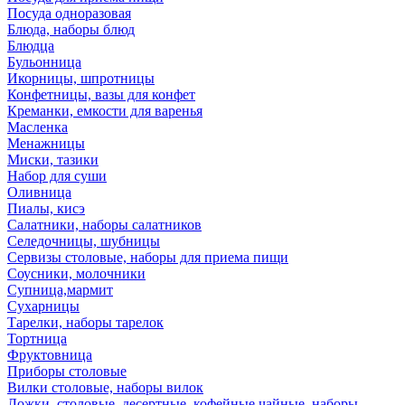
Посуда одноразовая
Блюда, наборы блюд
Блюдца
Бульонница
Икорницы, шпротницы
Конфетницы, вазы для конфет
Креманки, емкости для варенья
Масленка
Менажницы
Миски, тазики
Набор для суши
Оливница
Пиалы, кисэ
Салатники, наборы салатников
Селедочницы, шубницы
Сервизы столовые, наборы для приема пищи
Соусники, молочники
Супница,мармит
Сухарницы
Тарелки, наборы тарелок
Тортница
Фруктовница
Приборы столовые
Вилки столовые, наборы вилок
Ложки, столовые, десертные, кофейные,чайные, наборы