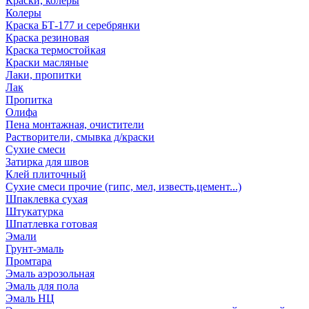
Краски, колеры
Колеры
Краска БТ-177 и серебрянки
Краска резиновая
Краска термостойкая
Краски масляные
Лаки, пропитки
Лак
Пропитка
Олифа
Пена монтажная, очистители
Растворители, смывка д/краски
Сухие смеси
Затирка для швов
Клей плиточный
Сухие смеси прочие (гипс, мел, известь,цемент...)
Шпаклевка сухая
Штукатурка
Шпатлевка готовая
Эмали
Грунт-эмаль
Промтара
Эмаль аэрозольная
Эмаль для пола
Эмаль НЦ