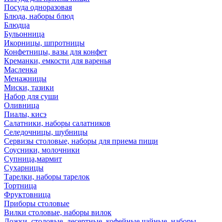
Посуда одноразовая
Блюда, наборы блюд
Блюдца
Бульонница
Икорницы, шпротницы
Конфетницы, вазы для конфет
Креманки, емкости для варенья
Масленка
Менажницы
Миски, тазики
Набор для суши
Оливница
Пиалы, кисэ
Салатники, наборы салатников
Селедочницы, шубницы
Сервизы столовые, наборы для приема пищи
Соусники, молочники
Супница,мармит
Сухарницы
Тарелки, наборы тарелок
Тортница
Фруктовница
Приборы столовые
Вилки столовые, наборы вилок
Ложки, столовые, десертные, кофейные,чайные, наборы