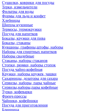
Сушилки, коврики для посуды
Терки, измельчители
Фильтры для воды
Формы для льда и конфет
Хлебницы
Щипцы кухонные
Термосы, термокружки
Посуда для напитков
Бокалы, кружки для пива
Бокалы, стаканы
Кувшины, графины,штофы, наборы
Наборы для спиртных напитков
Наборы свадебные
Стаканы, наборы стаканов
Стопки, рюмки, наборы стопок
Посуда чайно-кофейная
Кружки, наборы кружек, чашки
Сахарницы, дозаторы для сахара
Сервизы, наборы, пары чайные
Сервизы,наборы,пары кофейные
Турки, кофеварки
Френч-прессы
Чайники, кофейники
Посуда для приготовления
Блинница