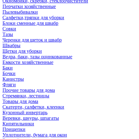
Окномойки, скребки, стеклоочистители
Перчатки хозяйственные
Пылевыбивалки
Салфетки,тряпки для уборки
Блоки сменные для швабр
Совки
Тазы
Черенки для щеток и швабр
Швабры
Щетки для уборки
Ведра, баки, тазы оцинкованные
Емкости хозяйственные
Баки
Бочки
Канистры
Фляги
Прочие товары для дома
Стремянки, лестницы
Товары для дома
Скатерти, салфетки, клеенки
Кухонный инвертарь
Веревки, шнуры, шпагаты
Кипятильники
Прищепки
Уплотнители, бумага для окон