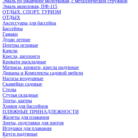
Эмаль по ржавчине молотковая, с металлической стружкой
Эмаль акриловая, ПФ-115
ОТДЫХ. СПОРТ. ТУРИЗМ
ОТДЫХ
Аксессуары для бассейна
Бассейны
Гамаки
Души летние
Центры игровые
Качели
Кресла, шезлонги
Кровати раскладные
Матрасы, кровати, кресла надувные
Диваны и Комплекты садовой мебели
Насосы воздушные
Скамейки садовые
Столы
Стулья складные
Тенты, шатры
Химия для бассейнов
ПЛЯЖНЫЕ ПРИНАДЛЕЖНОСТИ
Жилеты для плавания
Зонты, подставки для зонтов
Игрушки для плавания
Круги надувные