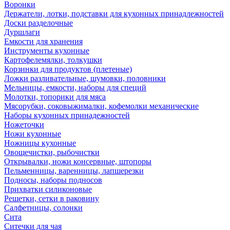
Воронки
Держатели, лотки, подставки для кухонных принадлежностей
Доски разделочные
Дуршлаги
Емкости для хранения
Инструменты кухонные
Картофелемялки, толкушки
Корзинки для продуктов (плетеные)
Ложки разливательные, шумовки, половники
Мельницы, емкости, наборы для специй
Молотки, топорики для мяса
Мясорубки, соковыжималки, кофемолки механические
Наборы кухонных принадежностей
Ножеточки
Ножи кухонные
Ножницы кухонные
Овощечистки, рыбочистки
Открывалки, ножи консервные, штопоры
Пельменницы, варенницы, лапшерезки
Подносы, наборы подносов
Прихватки силиконовые
Решетки, сетки в раковину
Салфетницы, солонки
Сита
Ситечки для чая