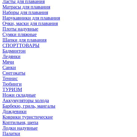
Ласты для плавания
Матрасы для плавания
Наборы для плавания
Нарукавники для плавания
Очки, маски для плавания
Плоты надувные
Сумки пляжные
Шапки для плавания
СПОРТТОВАРЫ
Бадминтон
Ледянки
Мячи
Санки
Снегокаты
Теннис
Тюбинги
ТУРИЗМ
Ножи складные
Аккумуляторы холода
Барбекю, гриль, мангалы
Дождевики
Коврики туристические
Коптильня, щепа
Лодки надувные
Палатки