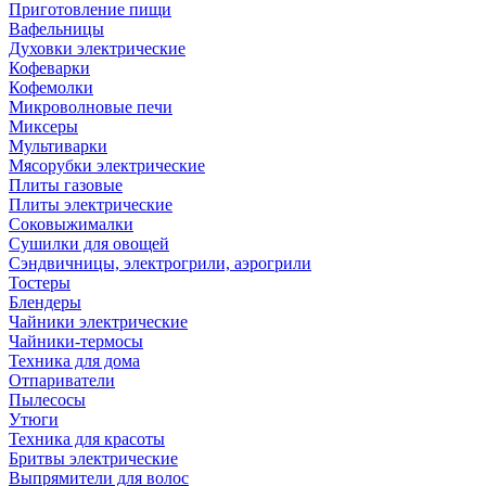
Приготовление пищи
Вафельницы
Духовки электрические
Кофеварки
Кофемолки
Микроволновые печи
Миксеры
Мультиварки
Мясорубки электрические
Плиты газовые
Плиты электрические
Соковыжималки
Сушилки для овощей
Сэндвичницы, электрогрили, аэрогрили
Тостеры
Блендеры
Чайники электрические
Чайники-термосы
Техника для дома
Отпариватели
Пылесосы
Утюги
Техника для красоты
Бритвы электрические
Выпрямители для волос