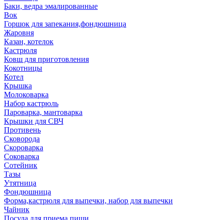
Баки, ведра эмалированные
Вок
Горшок для запекания,фондюшница
Жаровня
Казан, котелок
Кастрюля
Ковш для приготовления
Кокотницы
Котел
Крышка
Молоковарка
Набор кастрюль
Пароварка, мантоварка
Крышки для СВЧ
Противень
Сковорода
Скороварка
Соковарка
Сотейник
Тазы
Утятница
Фондюшница
Форма,кастрюля для выпечки, набор для выпечки
Чайник
Посуда для приема пищи