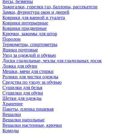
Весы, безмены
Зажигалки, горелки газ, баллоны, рассекатели
Замки, фурнитура окон и дверей
Коврики для ванной и туалета
Коврики интерьерные
Коврики придверные
Крючки, зажимы для штор
Поролон
Термометры, спиртометры
Ящики почтовые
Уход за одеждой и обувью
Доски гладильные, чехлы для гладильных досок
Ложка для обуви
Мешки, мячи для стирки
Ролики для чистки одежды
Средства по уходу за обувью
Сушилки для белья
Сушилки для обуви
Щетки для одежды
Хранение
Пакеты, пленка пищевая
Вешалки
Вешалки напольные
Вешалки настенные, крючки
Комоды