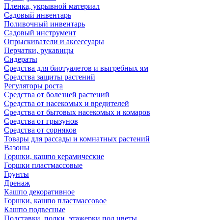
Пленка, укрывной материал
Садовый инвентарь
Поливочный инвентарь
Садовый инструмент
Опрыскиватели и аксессуары
Перчатки, рукавицы
Сидераты
Средства для биотуалетов и выгребных ям
Средства защиты растений
Регуляторы роста
Средства от болезней растений
Средства от насекомых и вредителей
Средства от бытовых насекомых и комаров
Средства от грызунов
Средства от сорняков
Товары для рассады и комнатных растений
Вазоны
Горшки, кашпо керамические
Горшки пластмассовые
Грунты
Дренаж
Кашпо декоративное
Горшки, кашпо пластмассовое
Кашпо подвесные
Подставки, полки, этажерки под цветы