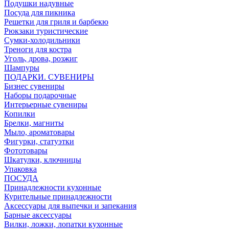
Подушки надувные
Посуда для пикника
Решетки для гриля и барбекю
Рюкзаки туристические
Сумки-холодильники
Треноги для костра
Уголь, дрова, розжиг
Шампуры
ПОДАРКИ. СУВЕНИРЫ
Бизнес сувениры
Наборы подарочные
Интерьерные сувениры
Копилки
Брелки, магниты
Мыло, ароматовары
Фигурки, статуэтки
Фототовары
Шкатулки, ключницы
Упаковка
ПОСУДА
Принадлежности кухонные
Курительные принадлежности
Аксессуары для выпечки и запекания
Барные аксессуары
Вилки, ложки, лопатки кухонные