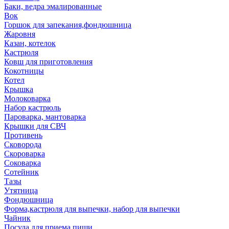
Баки, ведра эмалированные
Вок
Горшок для запекания,фондюшница
Жаровня
Казан, котелок
Кастрюля
Ковш для приготовления
Кокотницы
Котел
Крышка
Молоковарка
Набор кастрюль
Пароварка, мантоварка
Крышки для СВЧ
Противень
Сковорода
Скороварка
Соковарка
Сотейник
Тазы
Утятница
Фондюшница
Форма,кастрюля для выпечки, набор для выпечки
Чайник
Посуда для приема пищи