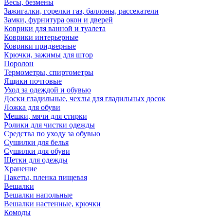
Весы, безмены
Зажигалки, горелки газ, баллоны, рассекатели
Замки, фурнитура окон и дверей
Коврики для ванной и туалета
Коврики интерьерные
Коврики придверные
Крючки, зажимы для штор
Поролон
Термометры, спиртометры
Ящики почтовые
Уход за одеждой и обувью
Доски гладильные, чехлы для гладильных досок
Ложка для обуви
Мешки, мячи для стирки
Ролики для чистки одежды
Средства по уходу за обувью
Сушилки для белья
Сушилки для обуви
Щетки для одежды
Хранение
Пакеты, пленка пищевая
Вешалки
Вешалки напольные
Вешалки настенные, крючки
Комоды