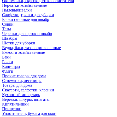
Окномойки, скребки, стеклоочистители
Перчатки хозяйственные
Пылевыбивалки
Салфетки,тряпки для уборки
Блоки сменные для швабр
Совки
Тазы
Черенки для щеток и швабр
Швабры
Щетки для уборки
Ведра, баки, тазы оцинкованные
Емкости хозяйственные
Баки
Бочки
Канистры
Фляги
Прочие товары для дома
Стремянки, лестницы
Товары для дома
Скатерти, салфетки, клеенки
Кухонный инвертарь
Веревки, шнуры, шпагаты
Кипятильники
Прищепки
Уплотнители, бумага для окон