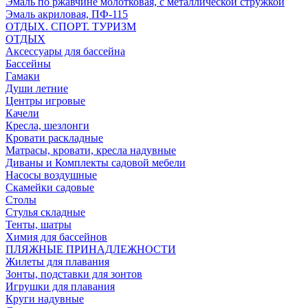
Эмаль по ржавчине молотковая, с металлической стружкой
Эмаль акриловая, ПФ-115
ОТДЫХ. СПОРТ. ТУРИЗМ
ОТДЫХ
Аксессуары для бассейна
Бассейны
Гамаки
Души летние
Центры игровые
Качели
Кресла, шезлонги
Кровати раскладные
Матрасы, кровати, кресла надувные
Диваны и Комплекты садовой мебели
Насосы воздушные
Скамейки садовые
Столы
Стулья складные
Тенты, шатры
Химия для бассейнов
ПЛЯЖНЫЕ ПРИНАДЛЕЖНОСТИ
Жилеты для плавания
Зонты, подставки для зонтов
Игрушки для плавания
Круги надувные