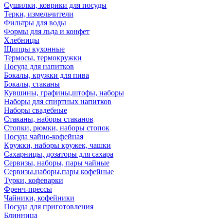
Сушилки, коврики для посуды
Терки, измельчители
Фильтры для воды
Формы для льда и конфет
Хлебницы
Щипцы кухонные
Термосы, термокружки
Посуда для напитков
Бокалы, кружки для пива
Бокалы, стаканы
Кувшины, графины,штофы, наборы
Наборы для спиртных напитков
Наборы свадебные
Стаканы, наборы стаканов
Стопки, рюмки, наборы стопок
Посуда чайно-кофейная
Кружки, наборы кружек, чашки
Сахарницы, дозаторы для сахара
Сервизы, наборы, пары чайные
Сервизы,наборы,пары кофейные
Турки, кофеварки
Френч-прессы
Чайники, кофейники
Посуда для приготовления
Блинница