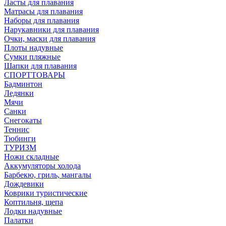
Ласты для плавания
Матрасы для плавания
Наборы для плавания
Нарукавники для плавания
Очки, маски для плавания
Плоты надувные
Сумки пляжные
Шапки для плавания
СПОРТТОВАРЫ
Бадминтон
Ледянки
Мячи
Санки
Снегокаты
Теннис
Тюбинги
ТУРИЗМ
Ножи складные
Аккумуляторы холода
Барбекю, гриль, мангалы
Дождевики
Коврики туристические
Коптильня, щепа
Лодки надувные
Палатки