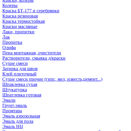
Краски, колеры
Колеры
Краска БТ-177 и серебрянки
Краска резиновая
Краска термостойкая
Краски масляные
Лаки, пропитки
Лак
Пропитка
Олифа
Пена монтажная, очистители
Растворители, смывка д/краски
Сухие смеси
Затирка для швов
Клей плиточный
Сухие смеси прочие (гипс, мел, известь,цемент...)
Шпаклевка сухая
Штукатурка
Шпатлевка готовая
Эмали
Грунт-эмаль
Промтара
Эмаль аэрозольная
Эмаль для пола
Эмаль НЦ