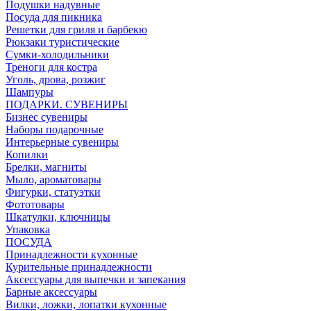
Подушки надувные
Посуда для пикника
Решетки для гриля и барбекю
Рюкзаки туристические
Сумки-холодильники
Треноги для костра
Уголь, дрова, розжиг
Шампуры
ПОДАРКИ. СУВЕНИРЫ
Бизнес сувениры
Наборы подарочные
Интерьерные сувениры
Копилки
Брелки, магниты
Мыло, ароматовары
Фигурки, статуэтки
Фототовары
Шкатулки, ключницы
Упаковка
ПОСУДА
Принадлежности кухонные
Курительные принадлежности
Аксессуары для выпечки и запекания
Барные аксессуары
Вилки, ложки, лопатки кухонные