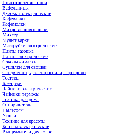
Приготовление пищи
Вафельницы
Духовки электрические
Кофеварки
Кофемолки
Микроволновые печи
Миксеры
Мультиварки
Мясорубки электрические
Плиты газовые
Плиты электрические
Соковыжималки
Сушилки для овощей
Сэндвичницы, электрогрили, аэрогрили
Тостеры
Блендеры
Чайники электрические
Чайники-термосы
Техника для дома
Отпариватели
Пылесосы
Утюги
Техника для красоты
Бритвы электрические
Выпрямители для волос