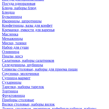
Посуда одноразовая
Блюда, наборы блюд
Блюдца
Бульонница
Икорницы, шпротницы
Конфетницы, вазы для конфет
Креманки, емкости для варенья
Масленка
Менажницы
Миски, тазики
Набор для суши
Оливница
Пиалы, кисэ
Салатники, наборы салатников
Селедочницы, шубницы
Сервизы столовые, наборы для приема пищи
Соусники, молочники
Супница,мармит
Сухарницы
Тарелки, наборы тарелок
Тортница
Фруктовница
Приборы столовые
Вилки столовые, наборы вилок
Ложки, столовые, десертные, кофейные,чайные, наборы