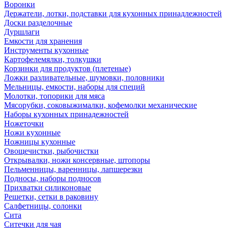
Воронки
Держатели, лотки, подставки для кухонных принадлежностей
Доски разделочные
Дуршлаги
Емкости для хранения
Инструменты кухонные
Картофелемялки, толкушки
Корзинки для продуктов (плетеные)
Ложки разливательные, шумовки, половники
Мельницы, емкости, наборы для специй
Молотки, топорики для мяса
Мясорубки, соковыжималки, кофемолки механические
Наборы кухонных принадежностей
Ножеточки
Ножи кухонные
Ножницы кухонные
Овощечистки, рыбочистки
Открывалки, ножи консервные, штопоры
Пельменницы, варенницы, лапшерезки
Подносы, наборы подносов
Прихватки силиконовые
Решетки, сетки в раковину
Салфетницы, солонки
Сита
Ситечки для чая