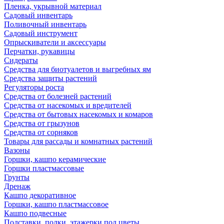
Пленка, укрывной материал
Садовый инвентарь
Поливочный инвентарь
Садовый инструмент
Опрыскиватели и аксессуары
Перчатки, рукавицы
Сидераты
Средства для биотуалетов и выгребных ям
Средства защиты растений
Регуляторы роста
Средства от болезней растений
Средства от насекомых и вредителей
Средства от бытовых насекомых и комаров
Средства от грызунов
Средства от сорняков
Товары для рассады и комнатных растений
Вазоны
Горшки, кашпо керамические
Горшки пластмассовые
Грунты
Дренаж
Кашпо декоративное
Горшки, кашпо пластмассовое
Кашпо подвесные
Подставки, полки, этажерки под цветы