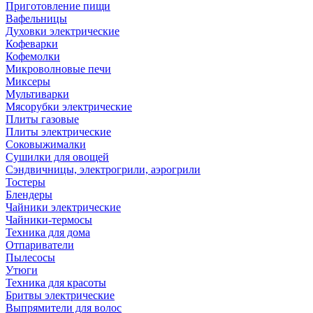
Приготовление пищи
Вафельницы
Духовки электрические
Кофеварки
Кофемолки
Микроволновые печи
Миксеры
Мультиварки
Мясорубки электрические
Плиты газовые
Плиты электрические
Соковыжималки
Сушилки для овощей
Сэндвичницы, электрогрили, аэрогрили
Тостеры
Блендеры
Чайники электрические
Чайники-термосы
Техника для дома
Отпариватели
Пылесосы
Утюги
Техника для красоты
Бритвы электрические
Выпрямители для волос