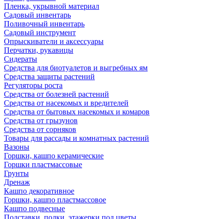
Пленка, укрывной материал
Садовый инвентарь
Поливочный инвентарь
Садовый инструмент
Опрыскиватели и аксессуары
Перчатки, рукавицы
Сидераты
Средства для биотуалетов и выгребных ям
Средства защиты растений
Регуляторы роста
Средства от болезней растений
Средства от насекомых и вредителей
Средства от бытовых насекомых и комаров
Средства от грызунов
Средства от сорняков
Товары для рассады и комнатных растений
Вазоны
Горшки, кашпо керамические
Горшки пластмассовые
Грунты
Дренаж
Кашпо декоративное
Горшки, кашпо пластмассовое
Кашпо подвесные
Подставки, полки, этажерки под цветы