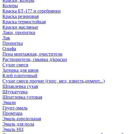
Краски, колеры
Колеры
Краска БТ-177 и серебрянки
Краска резиновая
Краска термостойкая
Краски масляные
Лаки, пропитки
Лак
Пропитка
Олифа
Пена монтажная, очистители
Растворители, смывка д/краски
Сухие смеси
Затирка для швов
Клей плиточный
Сухие смеси прочие (гипс, мел, известь,цемент...)
Шпаклевка сухая
Штукатурка
Шпатлевка готовая
Эмали
Грунт-эмаль
Промтара
Эмаль аэрозольная
Эмаль для пола
Эмаль НЦ