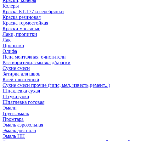
Краски, колеры
Колеры
Краска БТ-177 и серебрянки
Краска резиновая
Краска термостойкая
Краски масляные
Лаки, пропитки
Лак
Пропитка
Олифа
Пена монтажная, очистители
Растворители, смывка д/краски
Сухие смеси
Затирка для швов
Клей плиточный
Сухие смеси прочие (гипс, мел, известь,цемент...)
Шпаклевка сухая
Штукатурка
Шпатлевка готовая
Эмали
Грунт-эмаль
Промтара
Эмаль аэрозольная
Эмаль для пола
Эмаль НЦ