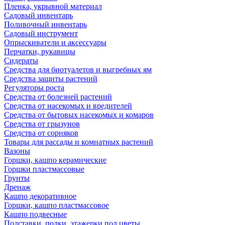
Пленка, укрывной материал
Садовый инвентарь
Поливочный инвентарь
Садовый инструмент
Опрыскиватели и аксессуары
Перчатки, рукавицы
Сидераты
Средства для биотуалетов и выгребных ям
Средства защиты растений
Регуляторы роста
Средства от болезней растений
Средства от насекомых и вредителей
Средства от бытовых насекомых и комаров
Средства от грызунов
Средства от сорняков
Товары для рассады и комнатных растений
Вазоны
Горшки, кашпо керамические
Горшки пластмассовые
Грунты
Дренаж
Кашпо декоративное
Горшки, кашпо пластмассовое
Кашпо подвесные
Подставки, полки, этажерки под цветы