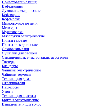
Приготовление пищи
Вафельницы
Духовки электрические
Кофеварки
Кофемолки
Микроволновые печи
Миксеры
Мультиварки
Мясорубки электрические
Плиты газовые
Плиты электрические
Соковыжималки
Сушилки для овощей
Сэндвичницы, электрогрили, аэрогрили
Тостеры
Блендеры
Чайники электрические
Чайники-термосы
Техника для дома
Отпариватели
Пылесосы
Утюги
Техника для красоты
Бритвы электрические
Выпрямители для волос