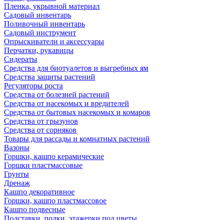
Пленка, укрывной материал
Садовый инвентарь
Поливочный инвентарь
Садовый инструмент
Опрыскиватели и аксессуары
Перчатки, рукавицы
Сидераты
Средства для биотуалетов и выгребных ям
Средства защиты растений
Регуляторы роста
Средства от болезней растений
Средства от насекомых и вредителей
Средства от бытовых насекомых и комаров
Средства от грызунов
Средства от сорняков
Товары для рассады и комнатных растений
Вазоны
Горшки, кашпо керамические
Горшки пластмассовые
Грунты
Дренаж
Кашпо декоративное
Горшки, кашпо пластмассовое
Кашпо подвесные
Подставки, полки, этажерки под цветы