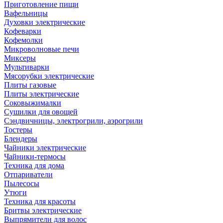
Приготовление пищи
Вафельницы
Духовки электрические
Кофеварки
Кофемолки
Микроволновые печи
Миксеры
Мультиварки
Мясорубки электрические
Плиты газовые
Плиты электрические
Соковыжималки
Сушилки для овощей
Сэндвичницы, электрогрили, аэрогрили
Тостеры
Блендеры
Чайники электрические
Чайники-термосы
Техника для дома
Отпариватели
Пылесосы
Утюги
Техника для красоты
Бритвы электрические
Выпрямители для волос