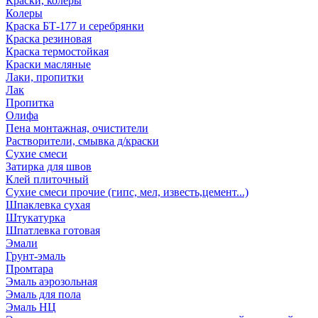
Краски, колеры
Колеры
Краска БТ-177 и серебрянки
Краска резиновая
Краска термостойкая
Краски масляные
Лаки, пропитки
Лак
Пропитка
Олифа
Пена монтажная, очистители
Растворители, смывка д/краски
Сухие смеси
Затирка для швов
Клей плиточный
Сухие смеси прочие (гипс, мел, известь,цемент...)
Шпаклевка сухая
Штукатурка
Шпатлевка готовая
Эмали
Грунт-эмаль
Промтара
Эмаль аэрозольная
Эмаль для пола
Эмаль НЦ