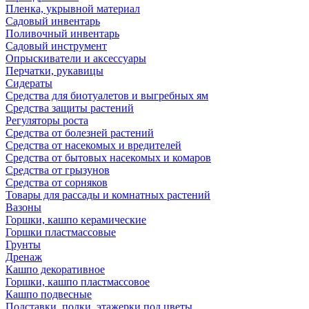
Пленка, укрывной материал
Садовый инвентарь
Поливочный инвентарь
Садовый инструмент
Опрыскиватели и аксессуары
Перчатки, рукавицы
Сидераты
Средства для биотуалетов и выгребных ям
Средства защиты растений
Регуляторы роста
Средства от болезней растений
Средства от насекомых и вредителей
Средства от бытовых насекомых и комаров
Средства от грызунов
Средства от сорняков
Товары для рассады и комнатных растений
Вазоны
Горшки, кашпо керамические
Горшки пластмассовые
Грунты
Дренаж
Кашпо декоративное
Горшки, кашпо пластмассовое
Кашпо подвесные
Подставки, полки, этажерки под цветы