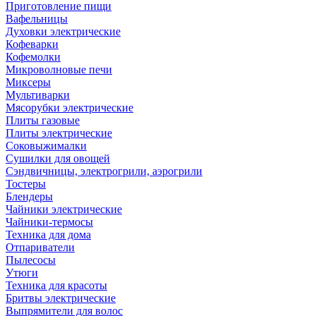
Приготовление пищи
Вафельницы
Духовки электрические
Кофеварки
Кофемолки
Микроволновые печи
Миксеры
Мультиварки
Мясорубки электрические
Плиты газовые
Плиты электрические
Соковыжималки
Сушилки для овощей
Сэндвичницы, электрогрили, аэрогрили
Тостеры
Блендеры
Чайники электрические
Чайники-термосы
Техника для дома
Отпариватели
Пылесосы
Утюги
Техника для красоты
Бритвы электрические
Выпрямители для волос