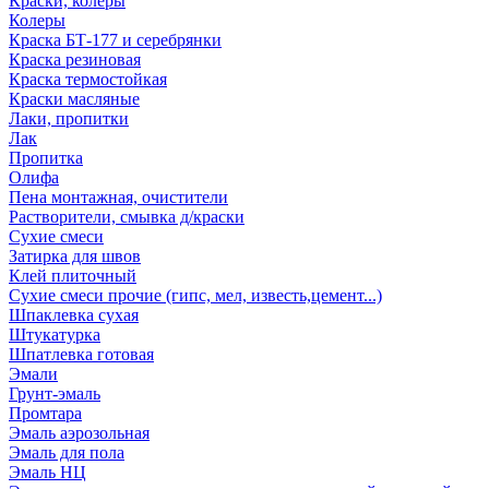
Краски, колеры
Колеры
Краска БТ-177 и серебрянки
Краска резиновая
Краска термостойкая
Краски масляные
Лаки, пропитки
Лак
Пропитка
Олифа
Пена монтажная, очистители
Растворители, смывка д/краски
Сухие смеси
Затирка для швов
Клей плиточный
Сухие смеси прочие (гипс, мел, известь,цемент...)
Шпаклевка сухая
Штукатурка
Шпатлевка готовая
Эмали
Грунт-эмаль
Промтара
Эмаль аэрозольная
Эмаль для пола
Эмаль НЦ