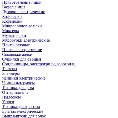
Приготовление пищи
Вафельницы
Духовки электрические
Кофеварки
Кофемолки
Микроволновые печи
Миксеры
Мультиварки
Мясорубки электрические
Плиты газовые
Плиты электрические
Соковыжималки
Сушилки для овощей
Сэндвичницы, электрогрили, аэрогрили
Тостеры
Блендеры
Чайники электрические
Чайники-термосы
Техника для дома
Отпариватели
Пылесосы
Утюги
Техника для красоты
Бритвы электрические
Выпрямители для волос