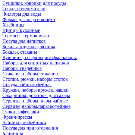
Сушилки, коврики для посуды
Терки, измельчители
Фильтры для воды
Формы для льда и конфет
Хлебницы
Щипцы кухонные
Термосы, термокружки
Посуда для напитков
Бокалы, кружки для пива
Бокалы, стаканы
Кувшины, графины,штофы, наборы
Наборы для спиртных напитков
Наборы свадебные
Стаканы, наборы стаканов
Стопки, рюмки, наборы стопок
Посуда чайно-кофейная
Кружки, наборы кружек, чашки
Сахарницы, дозаторы для сахара
Сервизы, наборы, пары чайные
Сервизы,наборы,пары кофейные
Турки, кофеварки
Френч-прессы
Чайники, кофейники
Посуда для приготовления
Блинница