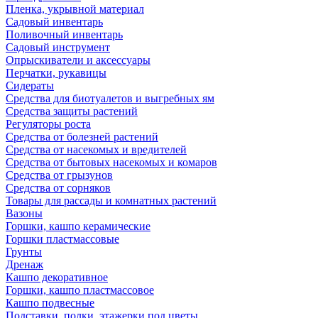
Пленка, укрывной материал
Садовый инвентарь
Поливочный инвентарь
Садовый инструмент
Опрыскиватели и аксессуары
Перчатки, рукавицы
Сидераты
Средства для биотуалетов и выгребных ям
Средства защиты растений
Регуляторы роста
Средства от болезней растений
Средства от насекомых и вредителей
Средства от бытовых насекомых и комаров
Средства от грызунов
Средства от сорняков
Товары для рассады и комнатных растений
Вазоны
Горшки, кашпо керамические
Горшки пластмассовые
Грунты
Дренаж
Кашпо декоративное
Горшки, кашпо пластмассовое
Кашпо подвесные
Подставки, полки, этажерки под цветы