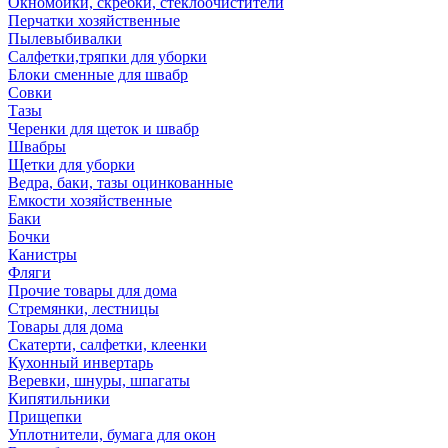
Окномойки, скребки, стеклоочистители
Перчатки хозяйственные
Пылевыбивалки
Салфетки,тряпки для уборки
Блоки сменные для швабр
Совки
Тазы
Черенки для щеток и швабр
Швабры
Щетки для уборки
Ведра, баки, тазы оцинкованные
Емкости хозяйственные
Баки
Бочки
Канистры
Фляги
Прочие товары для дома
Стремянки, лестницы
Товары для дома
Скатерти, салфетки, клеенки
Кухонный инвертарь
Веревки, шнуры, шпагаты
Кипятильники
Прищепки
Уплотнители, бумага для окон