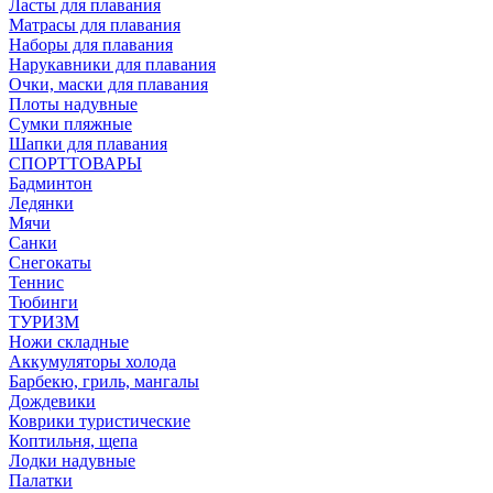
Ласты для плавания
Матрасы для плавания
Наборы для плавания
Нарукавники для плавания
Очки, маски для плавания
Плоты надувные
Сумки пляжные
Шапки для плавания
СПОРТТОВАРЫ
Бадминтон
Ледянки
Мячи
Санки
Снегокаты
Теннис
Тюбинги
ТУРИЗМ
Ножи складные
Аккумуляторы холода
Барбекю, гриль, мангалы
Дождевики
Коврики туристические
Коптильня, щепа
Лодки надувные
Палатки