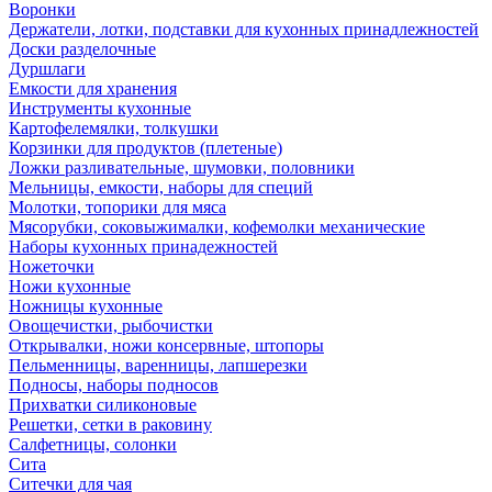
Воронки
Держатели, лотки, подставки для кухонных принадлежностей
Доски разделочные
Дуршлаги
Емкости для хранения
Инструменты кухонные
Картофелемялки, толкушки
Корзинки для продуктов (плетеные)
Ложки разливательные, шумовки, половники
Мельницы, емкости, наборы для специй
Молотки, топорики для мяса
Мясорубки, соковыжималки, кофемолки механические
Наборы кухонных принадежностей
Ножеточки
Ножи кухонные
Ножницы кухонные
Овощечистки, рыбочистки
Открывалки, ножи консервные, штопоры
Пельменницы, варенницы, лапшерезки
Подносы, наборы подносов
Прихватки силиконовые
Решетки, сетки в раковину
Салфетницы, солонки
Сита
Ситечки для чая