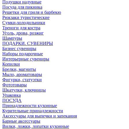
Подушки надувные
Посуда для пикника
Решетки для гриля и барбекю
Рюкзаки туристические
Сумки-холодильники
Треноги для костра
Уголь, дрова, розжиг
Шампуры
ПОДАРКИ. СУВЕНИРЫ
Бизнес сувениры
Наборы подарочные
Интерьерные сувениры
Копилки
Брелки, магниты
Мыло, ароматовары
Фигурки, статуэтки
Фототовары
Шкатулки, ключницы
Упаковка
ПОСУДА
Принадлежности кухонные
Курительные принадлежности
Аксессуары для выпечки и запекания
Барные аксессуары
Вилки, ложки, лопатки кухонные