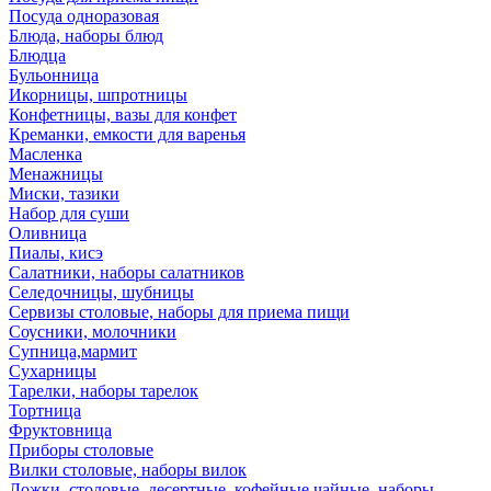
Посуда одноразовая
Блюда, наборы блюд
Блюдца
Бульонница
Икорницы, шпротницы
Конфетницы, вазы для конфет
Креманки, емкости для варенья
Масленка
Менажницы
Миски, тазики
Набор для суши
Оливница
Пиалы, кисэ
Салатники, наборы салатников
Селедочницы, шубницы
Сервизы столовые, наборы для приема пищи
Соусники, молочники
Супница,мармит
Сухарницы
Тарелки, наборы тарелок
Тортница
Фруктовница
Приборы столовые
Вилки столовые, наборы вилок
Ложки, столовые, десертные, кофейные,чайные, наборы