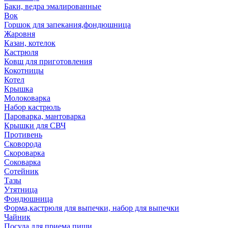
Баки, ведра эмалированные
Вок
Горшок для запекания,фондюшница
Жаровня
Казан, котелок
Кастрюля
Ковш для приготовления
Кокотницы
Котел
Крышка
Молоковарка
Набор кастрюль
Пароварка, мантоварка
Крышки для СВЧ
Противень
Сковорода
Скороварка
Соковарка
Сотейник
Тазы
Утятница
Фондюшница
Форма,кастрюля для выпечки, набор для выпечки
Чайник
Посуда для приема пищи