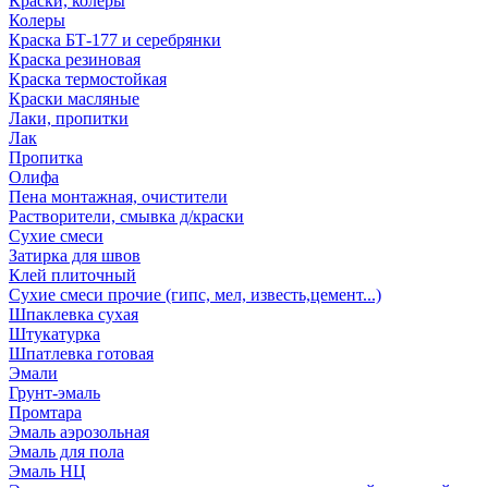
Краски, колеры
Колеры
Краска БТ-177 и серебрянки
Краска резиновая
Краска термостойкая
Краски масляные
Лаки, пропитки
Лак
Пропитка
Олифа
Пена монтажная, очистители
Растворители, смывка д/краски
Сухие смеси
Затирка для швов
Клей плиточный
Сухие смеси прочие (гипс, мел, известь,цемент...)
Шпаклевка сухая
Штукатурка
Шпатлевка готовая
Эмали
Грунт-эмаль
Промтара
Эмаль аэрозольная
Эмаль для пола
Эмаль НЦ