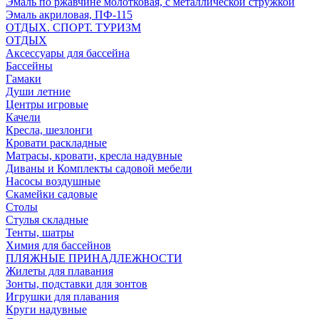
Эмаль по ржавчине молотковая, с металлической стружкой
Эмаль акриловая, ПФ-115
ОТДЫХ. СПОРТ. ТУРИЗМ
ОТДЫХ
Аксессуары для бассейна
Бассейны
Гамаки
Души летние
Центры игровые
Качели
Кресла, шезлонги
Кровати раскладные
Матрасы, кровати, кресла надувные
Диваны и Комплекты садовой мебели
Насосы воздушные
Скамейки садовые
Столы
Стулья складные
Тенты, шатры
Химия для бассейнов
ПЛЯЖНЫЕ ПРИНАДЛЕЖНОСТИ
Жилеты для плавания
Зонты, подставки для зонтов
Игрушки для плавания
Круги надувные