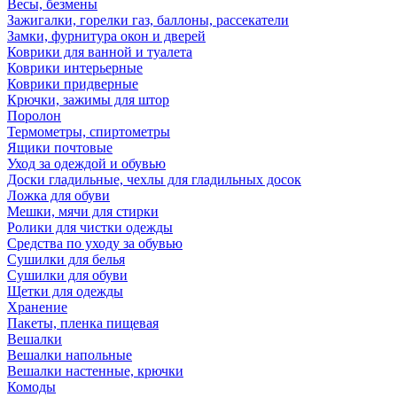
Весы, безмены
Зажигалки, горелки газ, баллоны, рассекатели
Замки, фурнитура окон и дверей
Коврики для ванной и туалета
Коврики интерьерные
Коврики придверные
Крючки, зажимы для штор
Поролон
Термометры, спиртометры
Ящики почтовые
Уход за одеждой и обувью
Доски гладильные, чехлы для гладильных досок
Ложка для обуви
Мешки, мячи для стирки
Ролики для чистки одежды
Средства по уходу за обувью
Сушилки для белья
Сушилки для обуви
Щетки для одежды
Хранение
Пакеты, пленка пищевая
Вешалки
Вешалки напольные
Вешалки настенные, крючки
Комоды