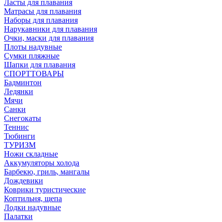
Ласты для плавания
Матрасы для плавания
Наборы для плавания
Нарукавники для плавания
Очки, маски для плавания
Плоты надувные
Сумки пляжные
Шапки для плавания
СПОРТТОВАРЫ
Бадминтон
Ледянки
Мячи
Санки
Снегокаты
Теннис
Тюбинги
ТУРИЗМ
Ножи складные
Аккумуляторы холода
Барбекю, гриль, мангалы
Дождевики
Коврики туристические
Коптильня, щепа
Лодки надувные
Палатки