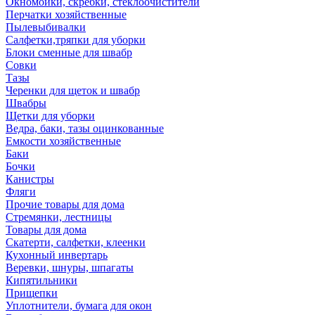
Окномойки, скребки, стеклоочистители
Перчатки хозяйственные
Пылевыбивалки
Салфетки,тряпки для уборки
Блоки сменные для швабр
Совки
Тазы
Черенки для щеток и швабр
Швабры
Щетки для уборки
Ведра, баки, тазы оцинкованные
Емкости хозяйственные
Баки
Бочки
Канистры
Фляги
Прочие товары для дома
Стремянки, лестницы
Товары для дома
Скатерти, салфетки, клеенки
Кухонный инвертарь
Веревки, шнуры, шпагаты
Кипятильники
Прищепки
Уплотнители, бумага для окон