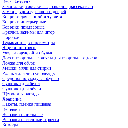
Весы, безмены
Зажигалки, горелки газ, баллоны, рассекатели
Замки, фурнитура окон и дверей
Коврики для ванной и туалета
Коврики интерьерные
Коврики придверные
Крючки, зажимы для штор
Поролон
Термометры, спиртометры
Ящики почтовые
Уход за одеждой и обувью
Доски гладильные, чехлы для гладильных досок
Ложка для обуви
Мешки, мячи для стирки
Ролики для чистки одежды
Средства по уходу за обувью
Сушилки для белья
Сушилки для обуви
Щетки для одежды
Хранение
Пакеты, пленка пищевая
Вешалки
Вешалки напольные
Вешалки настенные, крючки
Комоды