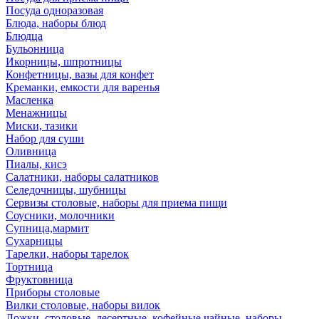
Посуда одноразовая
Блюда, наборы блюд
Блюдца
Бульонница
Икорницы, шпротницы
Конфетницы, вазы для конфет
Креманки, емкости для варенья
Масленка
Менажницы
Миски, тазики
Набор для суши
Оливница
Пиалы, кисэ
Салатники, наборы салатников
Селедочницы, шубницы
Сервизы столовые, наборы для приема пищи
Соусники, молочники
Супница,мармит
Сухарницы
Тарелки, наборы тарелок
Тортница
Фруктовница
Приборы столовые
Вилки столовые, наборы вилок
Ложки, столовые, десертные, кофейные,чайные, наборы