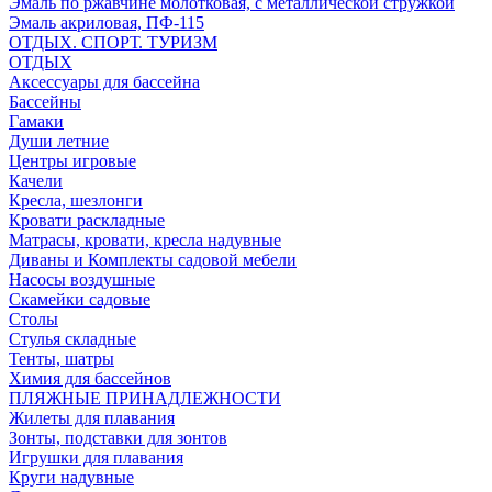
Эмаль по ржавчине молотковая, с металлической стружкой
Эмаль акриловая, ПФ-115
ОТДЫХ. СПОРТ. ТУРИЗМ
ОТДЫХ
Аксессуары для бассейна
Бассейны
Гамаки
Души летние
Центры игровые
Качели
Кресла, шезлонги
Кровати раскладные
Матрасы, кровати, кресла надувные
Диваны и Комплекты садовой мебели
Насосы воздушные
Скамейки садовые
Столы
Стулья складные
Тенты, шатры
Химия для бассейнов
ПЛЯЖНЫЕ ПРИНАДЛЕЖНОСТИ
Жилеты для плавания
Зонты, подставки для зонтов
Игрушки для плавания
Круги надувные