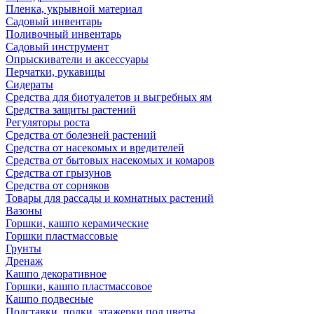
Пленка, укрывной материал
Садовый инвентарь
Поливочный инвентарь
Садовый инструмент
Опрыскиватели и аксессуары
Перчатки, рукавицы
Сидераты
Средства для биотуалетов и выгребных ям
Средства защиты растений
Регуляторы роста
Средства от болезней растений
Средства от насекомых и вредителей
Средства от бытовых насекомых и комаров
Средства от грызунов
Средства от сорняков
Товары для рассады и комнатных растений
Вазоны
Горшки, кашпо керамические
Горшки пластмассовые
Грунты
Дренаж
Кашпо декоративное
Горшки, кашпо пластмассовое
Кашпо подвесные
Подставки, полки, этажерки под цветы