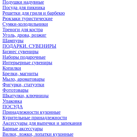
Подушки надувные
Посуда для пикника
Решетки для гриля и барбекю
Рюкзаки туристические
Сумки-холодильники
Треноги для костра
Уголь, дрова, розжиг
Шампуры
ПОДАРКИ. СУВЕНИРЫ
Бизнес сувениры
Наборы подарочные
Интерьерные сувениры
Копилки
Брелки, магниты
Мыло, ароматовары
Фигурки, статуэтки
Фототовары
Шкатулки, ключницы
Упаковка
ПОСУДА
Принадлежности кухонные
Курительные принадлежности
Аксессуары для выпечки и запекания
Барные аксессуары
Вилки, ложки, лопатки кухонные