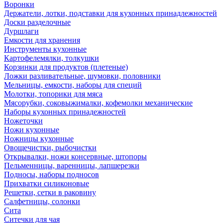
Воронки
Держатели, лотки, подставки для кухонных принадлежностей
Доски разделочные
Дуршлаги
Емкости для хранения
Инструменты кухонные
Картофелемялки, толкушки
Корзинки для продуктов (плетеные)
Ложки разливательные, шумовки, половники
Мельницы, емкости, наборы для специй
Молотки, топорики для мяса
Мясорубки, соковыжималки, кофемолки механические
Наборы кухонных принадежностей
Ножеточки
Ножи кухонные
Ножницы кухонные
Овощечистки, рыбочистки
Открывалки, ножи консервные, штопоры
Пельменницы, варенницы, лапшерезки
Подносы, наборы подносов
Прихватки силиконовые
Решетки, сетки в раковину
Салфетницы, солонки
Сита
Ситечки для чая