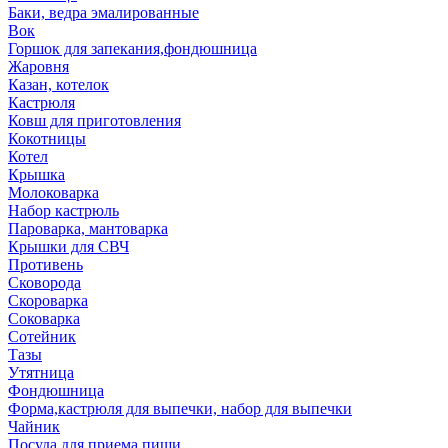
Баки, ведра эмалированные
Вок
Горшок для запекания,фондюшница
Жаровня
Казан, котелок
Кастрюля
Ковш для приготовления
Кокотницы
Котел
Крышка
Молоковарка
Набор кастрюль
Пароварка, мантоварка
Крышки для СВЧ
Противень
Сковорода
Скороварка
Соковарка
Сотейник
Тазы
Утятница
Фондюшница
Форма,кастрюля для выпечки, набор для выпечки
Чайник
Посуда для приема пищи