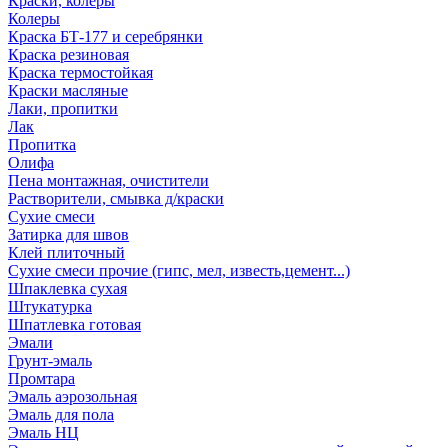
Краски, колеры
Колеры
Краска БТ-177 и серебрянки
Краска резиновая
Краска термостойкая
Краски масляные
Лаки, пропитки
Лак
Пропитка
Олифа
Пена монтажная, очистители
Растворители, смывка д/краски
Сухие смеси
Затирка для швов
Клей плиточный
Сухие смеси прочие (гипс, мел, известь,цемент...)
Шпаклевка сухая
Штукатурка
Шпатлевка готовая
Эмали
Грунт-эмаль
Промтара
Эмаль аэрозольная
Эмаль для пола
Эмаль НЦ