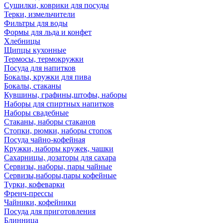
Сушилки, коврики для посуды
Терки, измельчители
Фильтры для воды
Формы для льда и конфет
Хлебницы
Щипцы кухонные
Термосы, термокружки
Посуда для напитков
Бокалы, кружки для пива
Бокалы, стаканы
Кувшины, графины,штофы, наборы
Наборы для спиртных напитков
Наборы свадебные
Стаканы, наборы стаканов
Стопки, рюмки, наборы стопок
Посуда чайно-кофейная
Кружки, наборы кружек, чашки
Сахарницы, дозаторы для сахара
Сервизы, наборы, пары чайные
Сервизы,наборы,пары кофейные
Турки, кофеварки
Френч-прессы
Чайники, кофейники
Посуда для приготовления
Блинница