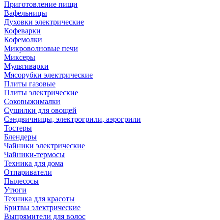
Приготовление пищи
Вафельницы
Духовки электрические
Кофеварки
Кофемолки
Микроволновые печи
Миксеры
Мультиварки
Мясорубки электрические
Плиты газовые
Плиты электрические
Соковыжималки
Сушилки для овощей
Сэндвичницы, электрогрили, аэрогрили
Тостеры
Блендеры
Чайники электрические
Чайники-термосы
Техника для дома
Отпариватели
Пылесосы
Утюги
Техника для красоты
Бритвы электрические
Выпрямители для волос