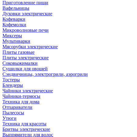
Приготовление пищи
Вафельницы
Духовки электрические
Кофеварки
Кофемолки
Микроволновые печи
Миксеры
Мультиварки
Мясорубки электрические
Плиты газовые
Плиты электрические
Соковыжималки
Сушилки для овощей
Сэндвичницы, электрогрили, аэрогрили
Тостеры
Блендеры
Чайники электрические
Чайники-термосы
Техника для дома
Отпариватели
Пылесосы
Утюги
Техника для красоты
Бритвы электрические
Выпрямители для волос