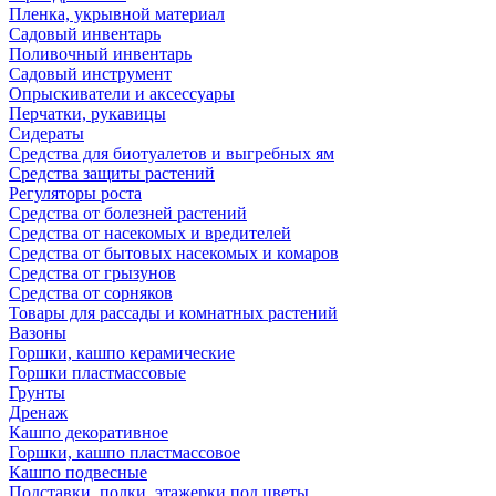
Пленка, укрывной материал
Садовый инвентарь
Поливочный инвентарь
Садовый инструмент
Опрыскиватели и аксессуары
Перчатки, рукавицы
Сидераты
Средства для биотуалетов и выгребных ям
Средства защиты растений
Регуляторы роста
Средства от болезней растений
Средства от насекомых и вредителей
Средства от бытовых насекомых и комаров
Средства от грызунов
Средства от сорняков
Товары для рассады и комнатных растений
Вазоны
Горшки, кашпо керамические
Горшки пластмассовые
Грунты
Дренаж
Кашпо декоративное
Горшки, кашпо пластмассовое
Кашпо подвесные
Подставки, полки, этажерки под цветы