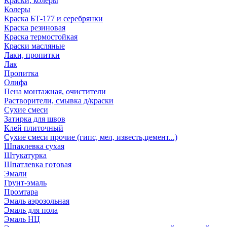
Краски, колеры
Колеры
Краска БТ-177 и серебрянки
Краска резиновая
Краска термостойкая
Краски масляные
Лаки, пропитки
Лак
Пропитка
Олифа
Пена монтажная, очистители
Растворители, смывка д/краски
Сухие смеси
Затирка для швов
Клей плиточный
Сухие смеси прочие (гипс, мел, известь,цемент...)
Шпаклевка сухая
Штукатурка
Шпатлевка готовая
Эмали
Грунт-эмаль
Промтара
Эмаль аэрозольная
Эмаль для пола
Эмаль НЦ