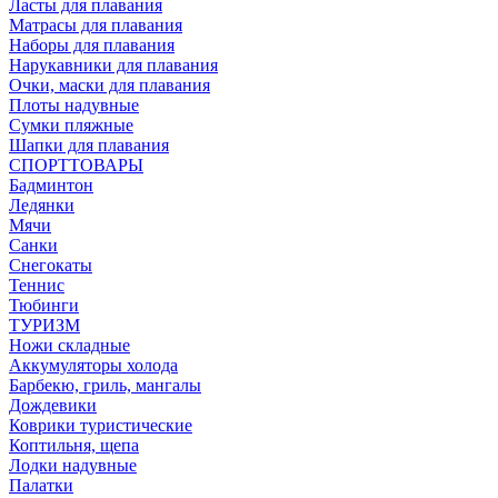
Ласты для плавания
Матрасы для плавания
Наборы для плавания
Нарукавники для плавания
Очки, маски для плавания
Плоты надувные
Сумки пляжные
Шапки для плавания
СПОРТТОВАРЫ
Бадминтон
Ледянки
Мячи
Санки
Снегокаты
Теннис
Тюбинги
ТУРИЗМ
Ножи складные
Аккумуляторы холода
Барбекю, гриль, мангалы
Дождевики
Коврики туристические
Коптильня, щепа
Лодки надувные
Палатки