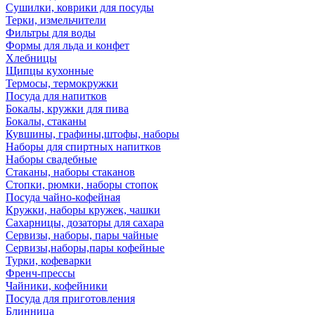
Сушилки, коврики для посуды
Терки, измельчители
Фильтры для воды
Формы для льда и конфет
Хлебницы
Щипцы кухонные
Термосы, термокружки
Посуда для напитков
Бокалы, кружки для пива
Бокалы, стаканы
Кувшины, графины,штофы, наборы
Наборы для спиртных напитков
Наборы свадебные
Стаканы, наборы стаканов
Стопки, рюмки, наборы стопок
Посуда чайно-кофейная
Кружки, наборы кружек, чашки
Сахарницы, дозаторы для сахара
Сервизы, наборы, пары чайные
Сервизы,наборы,пары кофейные
Турки, кофеварки
Френч-прессы
Чайники, кофейники
Посуда для приготовления
Блинница