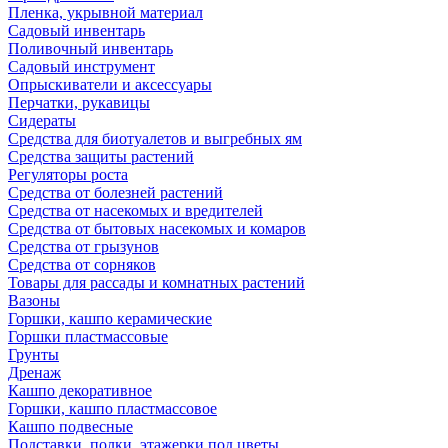
Пленка, укрывной материал
Садовый инвентарь
Поливочный инвентарь
Садовый инструмент
Опрыскиватели и аксессуары
Перчатки, рукавицы
Сидераты
Средства для биотуалетов и выгребных ям
Средства защиты растений
Регуляторы роста
Средства от болезней растений
Средства от насекомых и вредителей
Средства от бытовых насекомых и комаров
Средства от грызунов
Средства от сорняков
Товары для рассады и комнатных растений
Вазоны
Горшки, кашпо керамические
Горшки пластмассовые
Грунты
Дренаж
Кашпо декоративное
Горшки, кашпо пластмассовое
Кашпо подвесные
Подставки, полки, этажерки под цветы