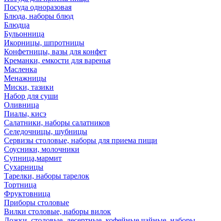
Посуда одноразовая
Блюда, наборы блюд
Блюдца
Бульонница
Икорницы, шпротницы
Конфетницы, вазы для конфет
Креманки, емкости для варенья
Масленка
Менажницы
Миски, тазики
Набор для суши
Оливница
Пиалы, кисэ
Салатники, наборы салатников
Селедочницы, шубницы
Сервизы столовые, наборы для приема пищи
Соусники, молочники
Супница,мармит
Сухарницы
Тарелки, наборы тарелок
Тортница
Фруктовница
Приборы столовые
Вилки столовые, наборы вилок
Ложки, столовые, десертные, кофейные,чайные, наборы