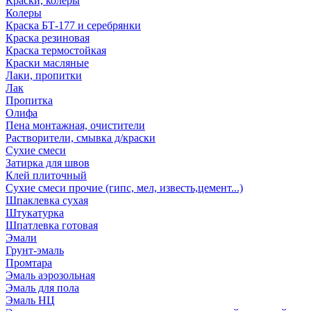
Краски, колеры
Колеры
Краска БТ-177 и серебрянки
Краска резиновая
Краска термостойкая
Краски масляные
Лаки, пропитки
Лак
Пропитка
Олифа
Пена монтажная, очистители
Растворители, смывка д/краски
Сухие смеси
Затирка для швов
Клей плиточный
Сухие смеси прочие (гипс, мел, известь,цемент...)
Шпаклевка сухая
Штукатурка
Шпатлевка готовая
Эмали
Грунт-эмаль
Промтара
Эмаль аэрозольная
Эмаль для пола
Эмаль НЦ