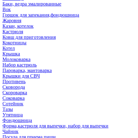
Баки, ведра эмалированные
Вок
Горшок для запекания,фондюшница
Жаровня
Казан, котелок
Кастрюля
Ковш для приготовления
Кокотницы
Котел
Крышка
Молоковарка
Набор кастрюль
Пароварка, мантоварка
Крышки для СВЧ
Противень
Сковорода
Скороварка
Соковарка
Сотейник
Тазы
Утятница
Фондюшница
Форма,кастрюля для выпечки, набор для выпечки
Чайник
Посуда для приема пищи