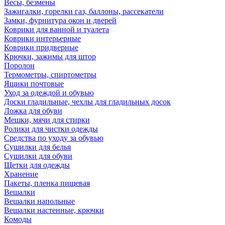
Весы, безмены
Зажигалки, горелки газ, баллоны, рассекатели
Замки, фурнитура окон и дверей
Коврики для ванной и туалета
Коврики интерьерные
Коврики придверные
Крючки, зажимы для штор
Поролон
Термометры, спиртометры
Ящики почтовые
Уход за одеждой и обувью
Доски гладильные, чехлы для гладильных досок
Ложка для обуви
Мешки, мячи для стирки
Ролики для чистки одежды
Средства по уходу за обувью
Сушилки для белья
Сушилки для обуви
Щетки для одежды
Хранение
Пакеты, пленка пищевая
Вешалки
Вешалки напольные
Вешалки настенные, крючки
Комоды