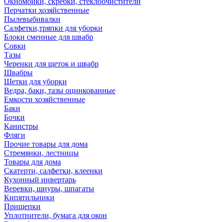
Окномойки, скребки, стеклоочистители
Перчатки хозяйственные
Пылевыбивалки
Салфетки,тряпки для уборки
Блоки сменные для швабр
Совки
Тазы
Черенки для щеток и швабр
Швабры
Щетки для уборки
Ведра, баки, тазы оцинкованные
Емкости хозяйственные
Баки
Бочки
Канистры
Фляги
Прочие товары для дома
Стремянки, лестницы
Товары для дома
Скатерти, салфетки, клеенки
Кухонный инвертарь
Веревки, шнуры, шпагаты
Кипятильники
Прищепки
Уплотнители, бумага для окон