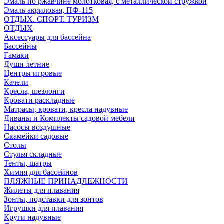
Эмаль по ржавчине молотковая, с металлической стружкой
Эмаль акриловая, ПФ-115
ОТДЫХ. СПОРТ. ТУРИЗМ
ОТДЫХ
Аксессуары для бассейна
Бассейны
Гамаки
Души летние
Центры игровые
Качели
Кресла, шезлонги
Кровати раскладные
Матрасы, кровати, кресла надувные
Диваны и Комплекты садовой мебели
Насосы воздушные
Скамейки садовые
Столы
Стулья складные
Тенты, шатры
Химия для бассейнов
ПЛЯЖНЫЕ ПРИНАДЛЕЖНОСТИ
Жилеты для плавания
Зонты, подставки для зонтов
Игрушки для плавания
Круги надувные