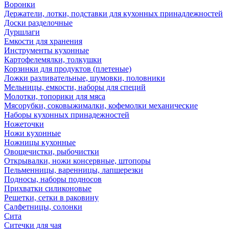
Воронки
Держатели, лотки, подставки для кухонных принадлежностей
Доски разделочные
Дуршлаги
Емкости для хранения
Инструменты кухонные
Картофелемялки, толкушки
Корзинки для продуктов (плетеные)
Ложки разливательные, шумовки, половники
Мельницы, емкости, наборы для специй
Молотки, топорики для мяса
Мясорубки, соковыжималки, кофемолки механические
Наборы кухонных принадежностей
Ножеточки
Ножи кухонные
Ножницы кухонные
Овощечистки, рыбочистки
Открывалки, ножи консервные, штопоры
Пельменницы, варенницы, лапшерезки
Подносы, наборы подносов
Прихватки силиконовые
Решетки, сетки в раковину
Салфетницы, солонки
Сита
Ситечки для чая