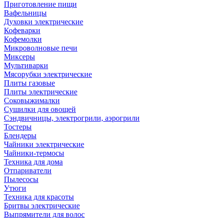
Приготовление пищи
Вафельницы
Духовки электрические
Кофеварки
Кофемолки
Микроволновые печи
Миксеры
Мультиварки
Мясорубки электрические
Плиты газовые
Плиты электрические
Соковыжималки
Сушилки для овощей
Сэндвичницы, электрогрили, аэрогрили
Тостеры
Блендеры
Чайники электрические
Чайники-термосы
Техника для дома
Отпариватели
Пылесосы
Утюги
Техника для красоты
Бритвы электрические
Выпрямители для волос