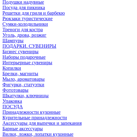
Подушки надувные
Посуда для пикника
Решетки для гриля и барбекю
Рюкзаки туристические
Сумки-холодильники
Треноги для костра
Уголь, дрова, розжиг
Шампуры
ПОДАРКИ. СУВЕНИРЫ
Бизнес сувениры
Наборы подарочные
Интерьерные сувениры
Копилки
Брелки, магниты
Мыло, ароматовары
Фигурки, статуэтки
Фототовары
Шкатулки, ключницы
Упаковка
ПОСУДА
Принадлежности кухонные
Курительные принадлежности
Аксессуары для выпечки и запекания
Барные аксессуары
Вилки, ложки, лопатки кухонные