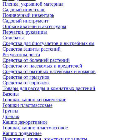
Пленка, укрывной материал
Садовый инвентарь
Поливочный инвентарь
Садовый инструмент
Опрыскиватели и аксессуары
Перчатки, рукавицы
Сидераты
Средства для биотуалетов и выгребных ям
Средства защиты растений
Регуляторы роста
Средства от болезней растений
Средства от насекомых и вредителей
Средства от бытовых насекомых и комаров
Средства от грызунов
Средства от сорняков
Товары для рассады и комнатных растений
Вазоны
Горшки, кашпо керамические
Горшки пластмассовые
Грунты
Дренаж
Кашпо декоративное
Горшки, кашпо пластмассовое
Кашпо подвесные
Подставки, полки, этажерки под цветы