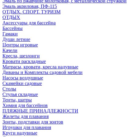
Эмаль по ржавчине молотковая, с металлической стружкой
Эмаль акриловая, ПФ-115
ОТДЫХ. СПОРТ. ТУРИЗМ
ОТДЫХ
Аксессуары для бассейна
Бассейны
Гамаки
Души летние
Центры игровые
Качели
Кресла, шезлонги
Кровати раскладные
Матрасы, кровати, кресла надувные
Диваны и Комплекты садовой мебели
Насосы воздушные
Скамейки садовые
Столы
Стулья складные
Тенты, шатры
Химия для бассейнов
ПЛЯЖНЫЕ ПРИНАДЛЕЖНОСТИ
Жилеты для плавания
Зонты, подставки для зонтов
Игрушки для плавания
Круги надувные