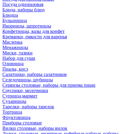
Посуда одноразовая
Блюда, наборы блюд
Блюдца
Бульонница
Икорницы, шпротницы
Конфетницы, вазы для конфет
Креманки, емкости для варенья
Масленка
Менажницы
Миски, тазики
Набор для суши
Оливница
Пиалы, кисэ
Салатники, наборы салатников
Селедочницы, шубницы
Сервизы столовые, наборы для приема пищи
Соусники, молочники
Супница,мармит
Сухарницы
Тарелки, наборы тарелок
Тортница
Фруктовница
Приборы столовые
Вилки столовые, наборы вилок
Ложки, столовые, десертные, кофейные,чайные, наборы