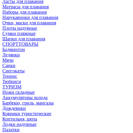
Ласты для плавания
Матрасы для плавания
Наборы для плавания
Нарукавники для плавания
Очки, маски для плавания
Плоты надувные
Сумки пляжные
Шапки для плавания
СПОРТТОВАРЫ
Бадминтон
Ледянки
Мячи
Санки
Снегокаты
Теннис
Тюбинги
ТУРИЗМ
Ножи складные
Аккумуляторы холода
Барбекю, гриль, мангалы
Дождевики
Коврики туристические
Коптильня, щепа
Лодки надувные
Палатки