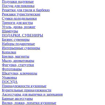
Подушки надувные
Посуда для пикника
Решетки для гриля и барбекю
Рюкзаки туристические
Сумки-холодильники
Треноги для костра
Уголь, дрова, розжиг
Шампуры
ПОДАРКИ. СУВЕНИРЫ
Бизнес сувениры
Наборы подарочные
Интерьерные сувениры
Копилки
Брелки, магниты
Мыло, ароматовары
Фигурки, статуэтки
Фототовары
Шкатулки, ключницы
Упаковка
ПОСУДА
Принадлежности кухонные
Курительные принадлежности
Аксессуары для выпечки и запекания
Барные аксессуары
Вилки, ложки, лопатки кухонные