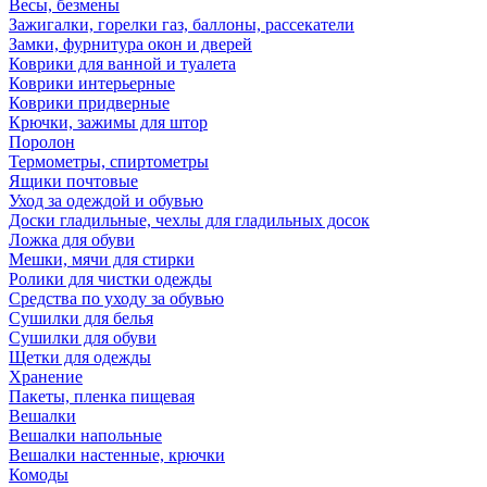
Весы, безмены
Зажигалки, горелки газ, баллоны, рассекатели
Замки, фурнитура окон и дверей
Коврики для ванной и туалета
Коврики интерьерные
Коврики придверные
Крючки, зажимы для штор
Поролон
Термометры, спиртометры
Ящики почтовые
Уход за одеждой и обувью
Доски гладильные, чехлы для гладильных досок
Ложка для обуви
Мешки, мячи для стирки
Ролики для чистки одежды
Средства по уходу за обувью
Сушилки для белья
Сушилки для обуви
Щетки для одежды
Хранение
Пакеты, пленка пищевая
Вешалки
Вешалки напольные
Вешалки настенные, крючки
Комоды