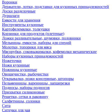
Воронки
Держатели, лотки, подставки для кухонных принадлежностей
Доски разделочные
Дуршлаги
Емкости для хранения
Инструменты кухонные
Картофелемялки, толкушки
Корзинки для продуктов (плетеные)
Ложки разливательные, шумовки, половники
Мельницы, емкости, наборы для специй
Молотки, топорики для мяса
Мясорубки, соковыжималки, кофемолки механические
Наборы кухонных принадежностей
Ножеточки
Ножи кухонные
Ножницы кухонные
Овощечистки, рыбочистки
Открывалки, ножи консервные, штопоры
Пельменницы, варенницы, лапшерезки
Подносы, наборы подносов
Прихватки силиконовые
Решетки, сетки в раковину
Салфетницы, солонки
Сита
Ситечки для чая