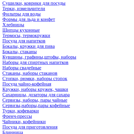
Сушилки, коврики для посуды
Терки, измельчители
Фильтры для воды
Формы для льда и конфет
Хлебницы
Щипцы кухонные
Термосы, термокружки
Посуда для напитков
Бокалы, кружки для пива
Бокалы, стаканы
Кувшины, графины,штофы, наборы
Наборы для спиртных напитков
Наборы свадебные
Стаканы, наборы стаканов
Стопки, рюмки, наборы стопок
Посуда чайно-кофейная
Кружки, наборы кружек, чашки
Сахарницы, дозаторы для сахара
Сервизы, наборы, пары чайные
Сервизы,наборы,пары кофейные
Турки, кофеварки
Френч-прессы
Чайники, кофейники
Посуда для приготовления
Блинница