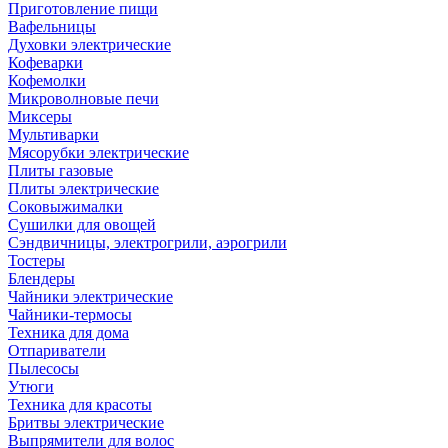
Приготовление пищи
Вафельницы
Духовки электрические
Кофеварки
Кофемолки
Микроволновые печи
Миксеры
Мультиварки
Мясорубки электрические
Плиты газовые
Плиты электрические
Соковыжималки
Сушилки для овощей
Сэндвичницы, электрогрили, аэрогрили
Тостеры
Блендеры
Чайники электрические
Чайники-термосы
Техника для дома
Отпариватели
Пылесосы
Утюги
Техника для красоты
Бритвы электрические
Выпрямители для волос