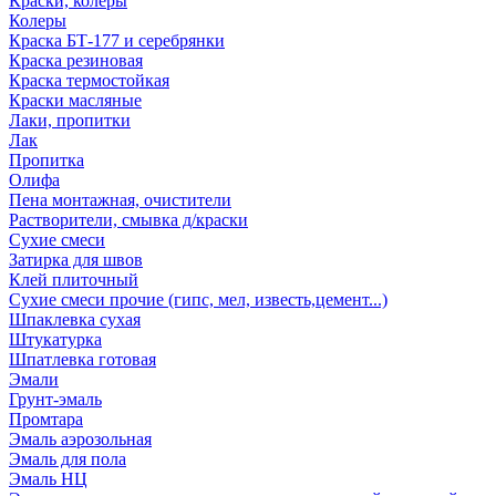
Краски, колеры
Колеры
Краска БТ-177 и серебрянки
Краска резиновая
Краска термостойкая
Краски масляные
Лаки, пропитки
Лак
Пропитка
Олифа
Пена монтажная, очистители
Растворители, смывка д/краски
Сухие смеси
Затирка для швов
Клей плиточный
Сухие смеси прочие (гипс, мел, известь,цемент...)
Шпаклевка сухая
Штукатурка
Шпатлевка готовая
Эмали
Грунт-эмаль
Промтара
Эмаль аэрозольная
Эмаль для пола
Эмаль НЦ