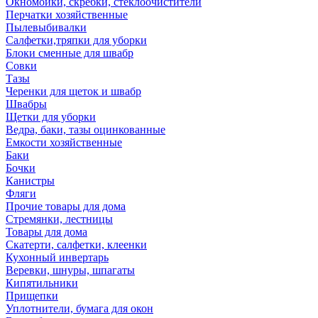
Окномойки, скребки, стеклоочистители
Перчатки хозяйственные
Пылевыбивалки
Салфетки,тряпки для уборки
Блоки сменные для швабр
Совки
Тазы
Черенки для щеток и швабр
Швабры
Щетки для уборки
Ведра, баки, тазы оцинкованные
Емкости хозяйственные
Баки
Бочки
Канистры
Фляги
Прочие товары для дома
Стремянки, лестницы
Товары для дома
Скатерти, салфетки, клеенки
Кухонный инвертарь
Веревки, шнуры, шпагаты
Кипятильники
Прищепки
Уплотнители, бумага для окон