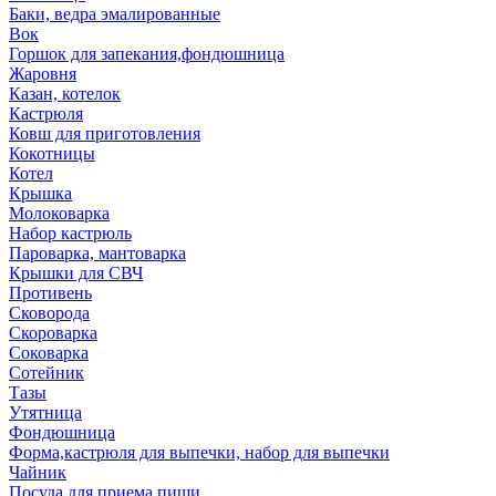
Баки, ведра эмалированные
Вок
Горшок для запекания,фондюшница
Жаровня
Казан, котелок
Кастрюля
Ковш для приготовления
Кокотницы
Котел
Крышка
Молоковарка
Набор кастрюль
Пароварка, мантоварка
Крышки для СВЧ
Противень
Сковорода
Скороварка
Соковарка
Сотейник
Тазы
Утятница
Фондюшница
Форма,кастрюля для выпечки, набор для выпечки
Чайник
Посуда для приема пищи