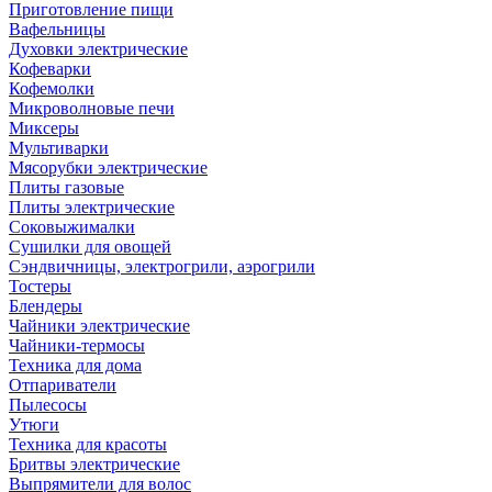
Приготовление пищи
Вафельницы
Духовки электрические
Кофеварки
Кофемолки
Микроволновые печи
Миксеры
Мультиварки
Мясорубки электрические
Плиты газовые
Плиты электрические
Соковыжималки
Сушилки для овощей
Сэндвичницы, электрогрили, аэрогрили
Тостеры
Блендеры
Чайники электрические
Чайники-термосы
Техника для дома
Отпариватели
Пылесосы
Утюги
Техника для красоты
Бритвы электрические
Выпрямители для волос