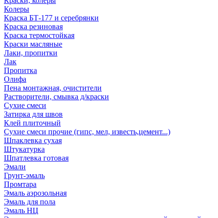
Краски, колеры
Колеры
Краска БТ-177 и серебрянки
Краска резиновая
Краска термостойкая
Краски масляные
Лаки, пропитки
Лак
Пропитка
Олифа
Пена монтажная, очистители
Растворители, смывка д/краски
Сухие смеси
Затирка для швов
Клей плиточный
Сухие смеси прочие (гипс, мел, известь,цемент...)
Шпаклевка сухая
Штукатурка
Шпатлевка готовая
Эмали
Грунт-эмаль
Промтара
Эмаль аэрозольная
Эмаль для пола
Эмаль НЦ