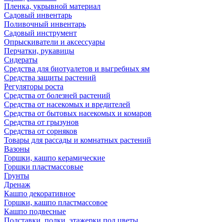
Пленка, укрывной материал
Садовый инвентарь
Поливочный инвентарь
Садовый инструмент
Опрыскиватели и аксессуары
Перчатки, рукавицы
Сидераты
Средства для биотуалетов и выгребных ям
Средства защиты растений
Регуляторы роста
Средства от болезней растений
Средства от насекомых и вредителей
Средства от бытовых насекомых и комаров
Средства от грызунов
Средства от сорняков
Товары для рассады и комнатных растений
Вазоны
Горшки, кашпо керамические
Горшки пластмассовые
Грунты
Дренаж
Кашпо декоративное
Горшки, кашпо пластмассовое
Кашпо подвесные
Подставки, полки, этажерки под цветы