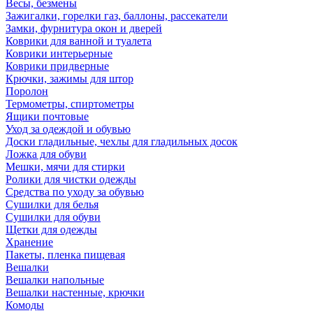
Весы, безмены
Зажигалки, горелки газ, баллоны, рассекатели
Замки, фурнитура окон и дверей
Коврики для ванной и туалета
Коврики интерьерные
Коврики придверные
Крючки, зажимы для штор
Поролон
Термометры, спиртометры
Ящики почтовые
Уход за одеждой и обувью
Доски гладильные, чехлы для гладильных досок
Ложка для обуви
Мешки, мячи для стирки
Ролики для чистки одежды
Средства по уходу за обувью
Сушилки для белья
Сушилки для обуви
Щетки для одежды
Хранение
Пакеты, пленка пищевая
Вешалки
Вешалки напольные
Вешалки настенные, крючки
Комоды