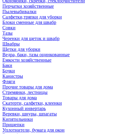
Окномойки, скребки, стеклоочистители
Перчатки хозяйственные
Пылевыбивалки
Салфетки,тряпки для уборки
Блоки сменные для швабр
Совки
Тазы
Черенки для щеток и швабр
Швабры
Щетки для уборки
Ведра, баки, тазы оцинкованные
Емкости хозяйственные
Баки
Бочки
Канистры
Фляги
Прочие товары для дома
Стремянки, лестницы
Товары для дома
Скатерти, салфетки, клеенки
Кухонный инвертарь
Веревки, шнуры, шпагаты
Кипятильники
Прищепки
Уплотнители, бумага для окон