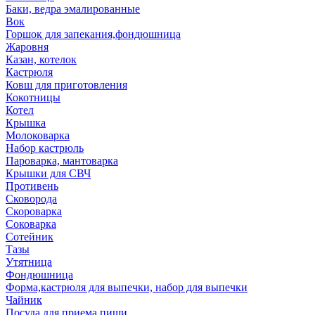
Баки, ведра эмалированные
Вок
Горшок для запекания,фондюшница
Жаровня
Казан, котелок
Кастрюля
Ковш для приготовления
Кокотницы
Котел
Крышка
Молоковарка
Набор кастрюль
Пароварка, мантоварка
Крышки для СВЧ
Противень
Сковорода
Скороварка
Соковарка
Сотейник
Тазы
Утятница
Фондюшница
Форма,кастрюля для выпечки, набор для выпечки
Чайник
Посуда для приема пищи