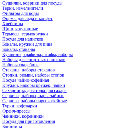
Сушилки, коврики для посуды
Терки, измельчители
Фильтры для воды
Формы для льда и конфет
Хлебницы
Щипцы кухонные
Термосы, термокружки
Посуда для напитков
Бокалы, кружки для пива
Бокалы, стаканы
Кувшины, графины,штофы, наборы
Наборы для спиртных напитков
Наборы свадебные
Стаканы, наборы стаканов
Стопки, рюмки, наборы стопок
Посуда чайно-кофейная
Кружки, наборы кружек, чашки
Сахарницы, дозаторы для сахара
Сервизы, наборы, пары чайные
Сервизы,наборы,пары кофейные
Турки, кофеварки
Френч-прессы
Чайники, кофейники
Посуда для приготовления
Блинница