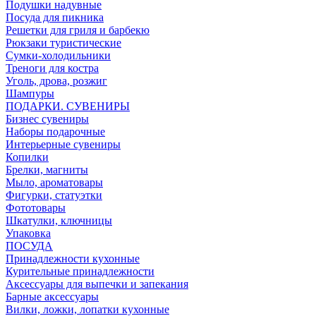
Подушки надувные
Посуда для пикника
Решетки для гриля и барбекю
Рюкзаки туристические
Сумки-холодильники
Треноги для костра
Уголь, дрова, розжиг
Шампуры
ПОДАРКИ. СУВЕНИРЫ
Бизнес сувениры
Наборы подарочные
Интерьерные сувениры
Копилки
Брелки, магниты
Мыло, ароматовары
Фигурки, статуэтки
Фототовары
Шкатулки, ключницы
Упаковка
ПОСУДА
Принадлежности кухонные
Курительные принадлежности
Аксессуары для выпечки и запекания
Барные аксессуары
Вилки, ложки, лопатки кухонные