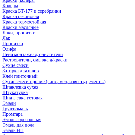
Краски, колеры
Колеры
Краска БТ-177 и серебрянки
Краска резиновая
Краска термостойкая
Краски масляные
Лаки, пропитки
Лак
Пропитка
Олифа
Пена монтажная, очистители
Растворители, смывка д/краски
Сухие смеси
Затирка для швов
Клей плиточный
Сухие смеси прочие (гипс, мел, известь,цемент...)
Шпаклевка сухая
Штукатурка
Шпатлевка готовая
Эмали
Грунт-эмаль
Промтара
Эмаль аэрозольная
Эмаль для пола
Эмаль НЦ