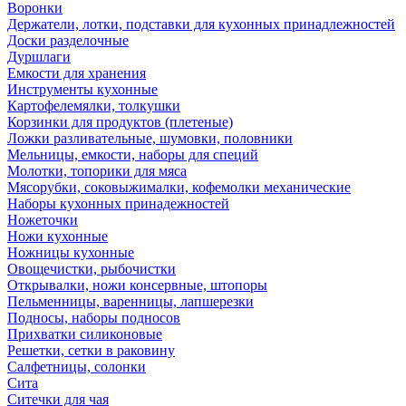
Воронки
Держатели, лотки, подставки для кухонных принадлежностей
Доски разделочные
Дуршлаги
Емкости для хранения
Инструменты кухонные
Картофелемялки, толкушки
Корзинки для продуктов (плетеные)
Ложки разливательные, шумовки, половники
Мельницы, емкости, наборы для специй
Молотки, топорики для мяса
Мясорубки, соковыжималки, кофемолки механические
Наборы кухонных принадежностей
Ножеточки
Ножи кухонные
Ножницы кухонные
Овощечистки, рыбочистки
Открывалки, ножи консервные, штопоры
Пельменницы, варенницы, лапшерезки
Подносы, наборы подносов
Прихватки силиконовые
Решетки, сетки в раковину
Салфетницы, солонки
Сита
Ситечки для чая