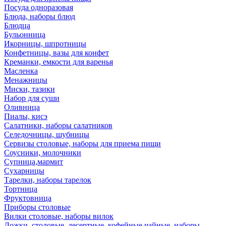
Посуда одноразовая
Блюда, наборы блюд
Блюдца
Бульонница
Икорницы, шпротницы
Конфетницы, вазы для конфет
Креманки, емкости для варенья
Масленка
Менажницы
Миски, тазики
Набор для суши
Оливница
Пиалы, кисэ
Салатники, наборы салатников
Селедочницы, шубницы
Сервизы столовые, наборы для приема пищи
Соусники, молочники
Супница,мармит
Сухарницы
Тарелки, наборы тарелок
Тортница
Фруктовница
Приборы столовые
Вилки столовые, наборы вилок
Ложки, столовые, десертные, кофейные,чайные, наборы