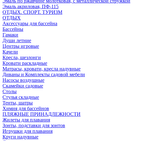
Эмаль по ржавчине молотковая, с металлической стружкой
Эмаль акриловая, ПФ-115
ОТДЫХ. СПОРТ. ТУРИЗМ
ОТДЫХ
Аксессуары для бассейна
Бассейны
Гамаки
Души летние
Центры игровые
Качели
Кресла, шезлонги
Кровати раскладные
Матрасы, кровати, кресла надувные
Диваны и Комплекты садовой мебели
Насосы воздушные
Скамейки садовые
Столы
Стулья складные
Тенты, шатры
Химия для бассейнов
ПЛЯЖНЫЕ ПРИНАДЛЕЖНОСТИ
Жилеты для плавания
Зонты, подставки для зонтов
Игрушки для плавания
Круги надувные