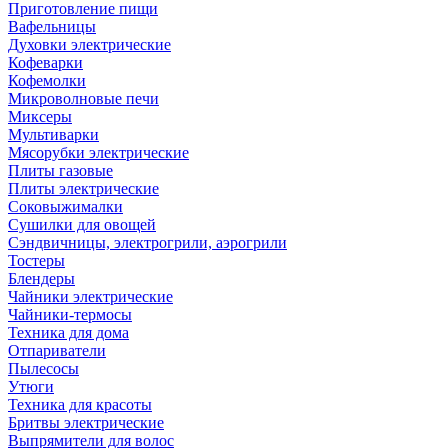
Приготовление пищи
Вафельницы
Духовки электрические
Кофеварки
Кофемолки
Микроволновые печи
Миксеры
Мультиварки
Мясорубки электрические
Плиты газовые
Плиты электрические
Соковыжималки
Сушилки для овощей
Сэндвичницы, электрогрили, аэрогрили
Тостеры
Блендеры
Чайники электрические
Чайники-термосы
Техника для дома
Отпариватели
Пылесосы
Утюги
Техника для красоты
Бритвы электрические
Выпрямители для волос