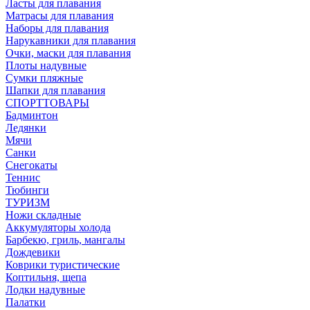
Ласты для плавания
Матрасы для плавания
Наборы для плавания
Нарукавники для плавания
Очки, маски для плавания
Плоты надувные
Сумки пляжные
Шапки для плавания
СПОРТТОВАРЫ
Бадминтон
Ледянки
Мячи
Санки
Снегокаты
Теннис
Тюбинги
ТУРИЗМ
Ножи складные
Аккумуляторы холода
Барбекю, гриль, мангалы
Дождевики
Коврики туристические
Коптильня, щепа
Лодки надувные
Палатки