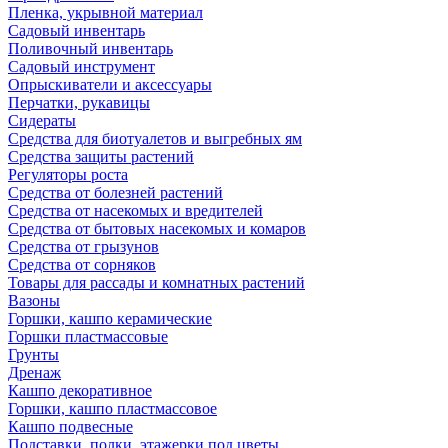
Пленка, укрывной материал
Садовый инвентарь
Поливочный инвентарь
Садовый инструмент
Опрыскиватели и аксессуары
Перчатки, рукавицы
Сидераты
Средства для биотуалетов и выгребных ям
Средства защиты растений
Регуляторы роста
Средства от болезней растений
Средства от насекомых и вредителей
Средства от бытовых насекомых и комаров
Средства от грызунов
Средства от сорняков
Товары для рассады и комнатных растений
Вазоны
Горшки, кашпо керамические
Горшки пластмассовые
Грунты
Дренаж
Кашпо декоративное
Горшки, кашпо пластмассовое
Кашпо подвесные
Подставки, полки, этажерки под цветы