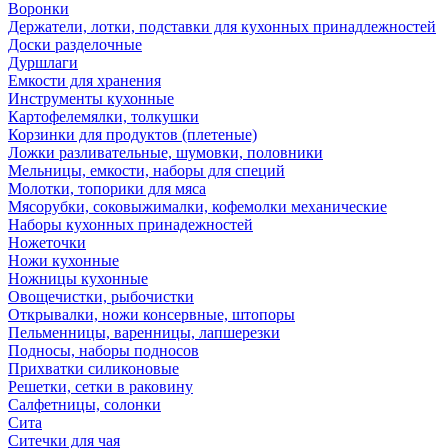
Воронки
Держатели, лотки, подставки для кухонных принадлежностей
Доски разделочные
Дуршлаги
Емкости для хранения
Инструменты кухонные
Картофелемялки, толкушки
Корзинки для продуктов (плетеные)
Ложки разливательные, шумовки, половники
Мельницы, емкости, наборы для специй
Молотки, топорики для мяса
Мясорубки, соковыжималки, кофемолки механические
Наборы кухонных принадежностей
Ножеточки
Ножи кухонные
Ножницы кухонные
Овощечистки, рыбочистки
Открывалки, ножи консервные, штопоры
Пельменницы, варенницы, лапшерезки
Подносы, наборы подносов
Прихватки силиконовые
Решетки, сетки в раковину
Салфетницы, солонки
Сита
Ситечки для чая