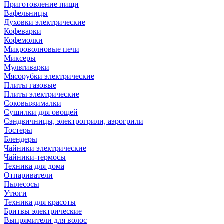
Приготовление пищи
Вафельницы
Духовки электрические
Кофеварки
Кофемолки
Микроволновые печи
Миксеры
Мультиварки
Мясорубки электрические
Плиты газовые
Плиты электрические
Соковыжималки
Сушилки для овощей
Сэндвичницы, электрогрили, аэрогрили
Тостеры
Блендеры
Чайники электрические
Чайники-термосы
Техника для дома
Отпариватели
Пылесосы
Утюги
Техника для красоты
Бритвы электрические
Выпрямители для волос