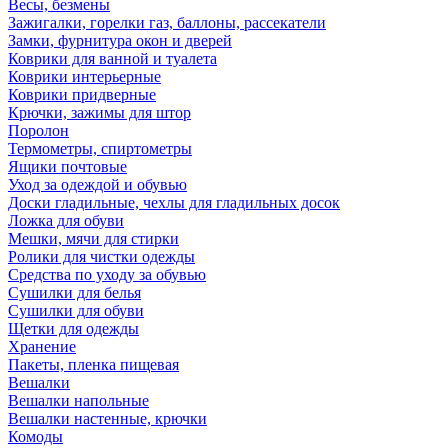
Весы, безмены
Зажигалки, горелки газ, баллоны, рассекатели
Замки, фурнитура окон и дверей
Коврики для ванной и туалета
Коврики интерьерные
Коврики придверные
Крючки, зажимы для штор
Поролон
Термометры, спиртометры
Ящики почтовые
Уход за одеждой и обувью
Доски гладильные, чехлы для гладильных досок
Ложка для обуви
Мешки, мячи для стирки
Ролики для чистки одежды
Средства по уходу за обувью
Сушилки для белья
Сушилки для обуви
Щетки для одежды
Хранение
Пакеты, пленка пищевая
Вешалки
Вешалки напольные
Вешалки настенные, крючки
Комоды