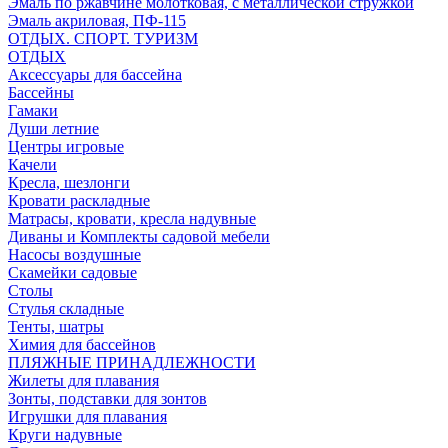
Эмаль по ржавчине молотковая, с металлической стружкой
Эмаль акриловая, ПФ-115
ОТДЫХ. СПОРТ. ТУРИЗМ
ОТДЫХ
Аксессуары для бассейна
Бассейны
Гамаки
Души летние
Центры игровые
Качели
Кресла, шезлонги
Кровати раскладные
Матрасы, кровати, кресла надувные
Диваны и Комплекты садовой мебели
Насосы воздушные
Скамейки садовые
Столы
Стулья складные
Тенты, шатры
Химия для бассейнов
ПЛЯЖНЫЕ ПРИНАДЛЕЖНОСТИ
Жилеты для плавания
Зонты, подставки для зонтов
Игрушки для плавания
Круги надувные