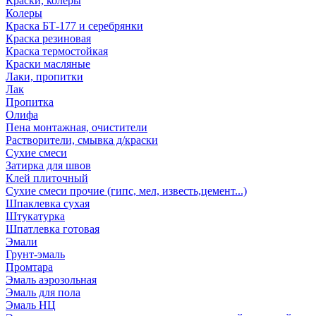
Краски, колеры
Колеры
Краска БТ-177 и серебрянки
Краска резиновая
Краска термостойкая
Краски масляные
Лаки, пропитки
Лак
Пропитка
Олифа
Пена монтажная, очистители
Растворители, смывка д/краски
Сухие смеси
Затирка для швов
Клей плиточный
Сухие смеси прочие (гипс, мел, известь,цемент...)
Шпаклевка сухая
Штукатурка
Шпатлевка готовая
Эмали
Грунт-эмаль
Промтара
Эмаль аэрозольная
Эмаль для пола
Эмаль НЦ