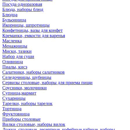
Посуда одноразовая
Блюда, наборы блюд
Блюдца
Бульонница
Икорницы, шпротницы
Конфетницы, вазы для конфет
Креманки, емкости для варенья
Масленка
Менажницы
Миски, тазики
Набор для суши
Оливница
Пиалы, кисэ
Салатники, наборы салатников
Селедочницы, шубницы
Сервизы столовые, наборы для приема пищи
Соусники, молочники
Супница,мармит
Сухарницы
Тарелки, наборы тарелок
Тортница
Фруктовница
Приборы столовые
Вилки столовые, наборы вилок
Ложки, столовые, десертные, кофейные,чайные, наборы