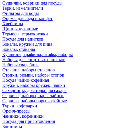
Сушилки, коврики для посуды
Терки, измельчители
Фильтры для воды
Формы для льда и конфет
Хлебницы
Щипцы кухонные
Термосы, термокружки
Посуда для напитков
Бокалы, кружки для пива
Бокалы, стаканы
Кувшины, графины,штофы, наборы
Наборы для спиртных напитков
Наборы свадебные
Стаканы, наборы стаканов
Стопки, рюмки, наборы стопок
Посуда чайно-кофейная
Кружки, наборы кружек, чашки
Сахарницы, дозаторы для сахара
Сервизы, наборы, пары чайные
Сервизы,наборы,пары кофейные
Турки, кофеварки
Френч-прессы
Чайники, кофейники
Посуда для приготовления
Блинница