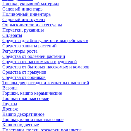
Пленка, укрывной материал
Садовый инвентарь
Поливочный инвентарь
Садовый инструмент
Опрыскиватели и аксессуары
Перчатки, рукавицы
Сидераты
Средства для биотуалетов и выгребных ям
Средства защиты растений
Регуляторы роста
Средства от болезней растений
Средства от насекомых и вредителей
Средства от бытовых насекомых и комаров
Средства от грызунов
Средства от сорняков
Товары для рассады и комнатных растений
Вазоны
Горшки, кашпо керамические
Горшки пластмассовые
Грунты
Дренаж
Кашпо декоративное
Горшки, кашпо пластмассовое
Кашпо подвесные
Подставки, полки, этажерки под цветы