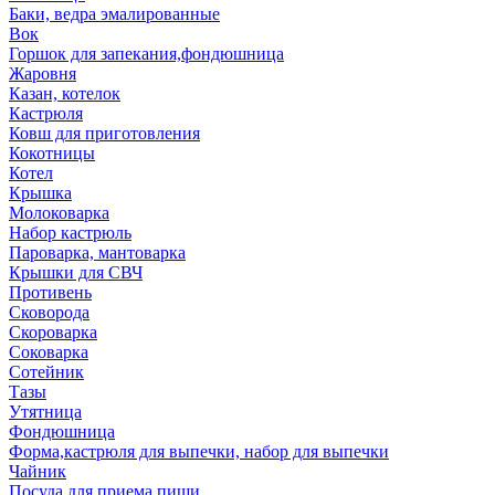
Баки, ведра эмалированные
Вок
Горшок для запекания,фондюшница
Жаровня
Казан, котелок
Кастрюля
Ковш для приготовления
Кокотницы
Котел
Крышка
Молоковарка
Набор кастрюль
Пароварка, мантоварка
Крышки для СВЧ
Противень
Сковорода
Скороварка
Соковарка
Сотейник
Тазы
Утятница
Фондюшница
Форма,кастрюля для выпечки, набор для выпечки
Чайник
Посуда для приема пищи