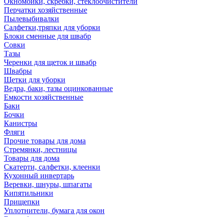
Окномойки, скребки, стеклоочистители
Перчатки хозяйственные
Пылевыбивалки
Салфетки,тряпки для уборки
Блоки сменные для швабр
Совки
Тазы
Черенки для щеток и швабр
Швабры
Щетки для уборки
Ведра, баки, тазы оцинкованные
Емкости хозяйственные
Баки
Бочки
Канистры
Фляги
Прочие товары для дома
Стремянки, лестницы
Товары для дома
Скатерти, салфетки, клеенки
Кухонный инвертарь
Веревки, шнуры, шпагаты
Кипятильники
Прищепки
Уплотнители, бумага для окон