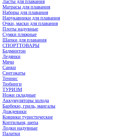
Ласты для плавания
Матрасы для плавания
Наборы для плавания
Нарукавники для плавания
Очки, маски для плавания
Плоты надувные
Сумки пляжные
Шапки для плавания
СПОРТТОВАРЫ
Бадминтон
Ледянки
Мячи
Санки
Снегокаты
Теннис
Тюбинги
ТУРИЗМ
Ножи складные
Аккумуляторы холода
Барбекю, гриль, мангалы
Дождевики
Коврики туристические
Коптильня, щепа
Лодки надувные
Палатки