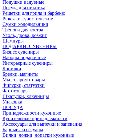
Подушки надувные
Посуда для пикника
Решетки для гриля и барбекю
Рюкзаки туристические
Сумки-холодильники
Треноги для костра
Уголь, дрова, розжиг
Шампуры
ПОДАРКИ. СУВЕНИРЫ
Бизнес сувениры
Наборы подарочные
Интерьерные сувениры
Копилки
Брелки, магниты
Мыло, ароматовары
Фигурки, статуэтки
Фототовары
Шкатулки, ключницы
Упаковка
ПОСУДА
Принадлежности кухонные
Курительные принадлежности
Аксессуары для выпечки и запекания
Барные аксессуары
Вилки, ложки, лопатки кухонные