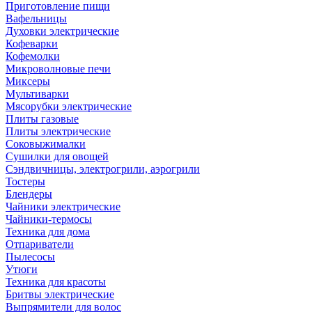
Приготовление пищи
Вафельницы
Духовки электрические
Кофеварки
Кофемолки
Микроволновые печи
Миксеры
Мультиварки
Мясорубки электрические
Плиты газовые
Плиты электрические
Соковыжималки
Сушилки для овощей
Сэндвичницы, электрогрили, аэрогрили
Тостеры
Блендеры
Чайники электрические
Чайники-термосы
Техника для дома
Отпариватели
Пылесосы
Утюги
Техника для красоты
Бритвы электрические
Выпрямители для волос