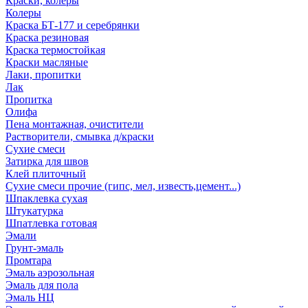
Краски, колеры
Колеры
Краска БТ-177 и серебрянки
Краска резиновая
Краска термостойкая
Краски масляные
Лаки, пропитки
Лак
Пропитка
Олифа
Пена монтажная, очистители
Растворители, смывка д/краски
Сухие смеси
Затирка для швов
Клей плиточный
Сухие смеси прочие (гипс, мел, известь,цемент...)
Шпаклевка сухая
Штукатурка
Шпатлевка готовая
Эмали
Грунт-эмаль
Промтара
Эмаль аэрозольная
Эмаль для пола
Эмаль НЦ