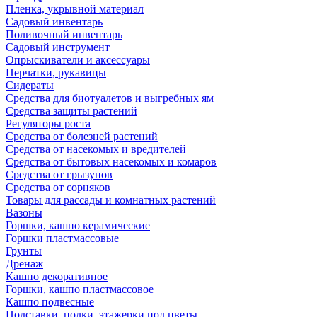
Пленка, укрывной материал
Садовый инвентарь
Поливочный инвентарь
Садовый инструмент
Опрыскиватели и аксессуары
Перчатки, рукавицы
Сидераты
Средства для биотуалетов и выгребных ям
Средства защиты растений
Регуляторы роста
Средства от болезней растений
Средства от насекомых и вредителей
Средства от бытовых насекомых и комаров
Средства от грызунов
Средства от сорняков
Товары для рассады и комнатных растений
Вазоны
Горшки, кашпо керамические
Горшки пластмассовые
Грунты
Дренаж
Кашпо декоративное
Горшки, кашпо пластмассовое
Кашпо подвесные
Подставки, полки, этажерки под цветы