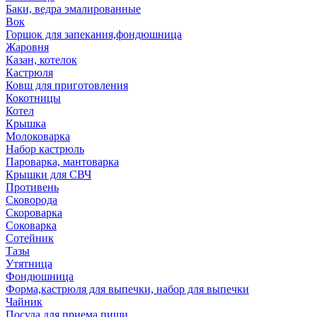
Баки, ведра эмалированные
Вок
Горшок для запекания,фондюшница
Жаровня
Казан, котелок
Кастрюля
Ковш для приготовления
Кокотницы
Котел
Крышка
Молоковарка
Набор кастрюль
Пароварка, мантоварка
Крышки для СВЧ
Противень
Сковорода
Скороварка
Соковарка
Сотейник
Тазы
Утятница
Фондюшница
Форма,кастрюля для выпечки, набор для выпечки
Чайник
Посуда для приема пищи