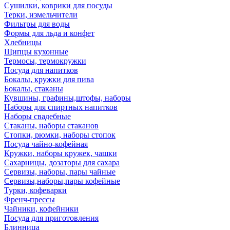
Сушилки, коврики для посуды
Терки, измельчители
Фильтры для воды
Формы для льда и конфет
Хлебницы
Щипцы кухонные
Термосы, термокружки
Посуда для напитков
Бокалы, кружки для пива
Бокалы, стаканы
Кувшины, графины,штофы, наборы
Наборы для спиртных напитков
Наборы свадебные
Стаканы, наборы стаканов
Стопки, рюмки, наборы стопок
Посуда чайно-кофейная
Кружки, наборы кружек, чашки
Сахарницы, дозаторы для сахара
Сервизы, наборы, пары чайные
Сервизы,наборы,пары кофейные
Турки, кофеварки
Френч-прессы
Чайники, кофейники
Посуда для приготовления
Блинница