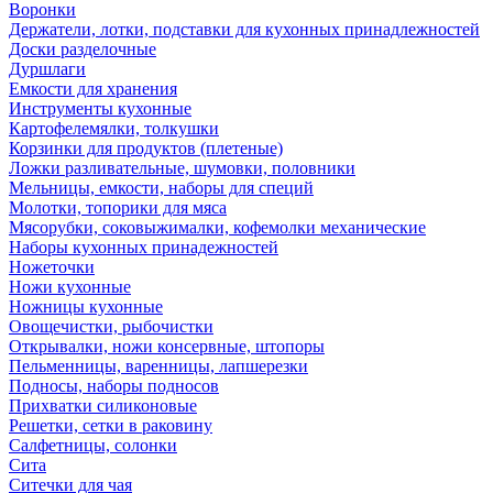
Воронки
Держатели, лотки, подставки для кухонных принадлежностей
Доски разделочные
Дуршлаги
Емкости для хранения
Инструменты кухонные
Картофелемялки, толкушки
Корзинки для продуктов (плетеные)
Ложки разливательные, шумовки, половники
Мельницы, емкости, наборы для специй
Молотки, топорики для мяса
Мясорубки, соковыжималки, кофемолки механические
Наборы кухонных принадежностей
Ножеточки
Ножи кухонные
Ножницы кухонные
Овощечистки, рыбочистки
Открывалки, ножи консервные, штопоры
Пельменницы, варенницы, лапшерезки
Подносы, наборы подносов
Прихватки силиконовые
Решетки, сетки в раковину
Салфетницы, солонки
Сита
Ситечки для чая