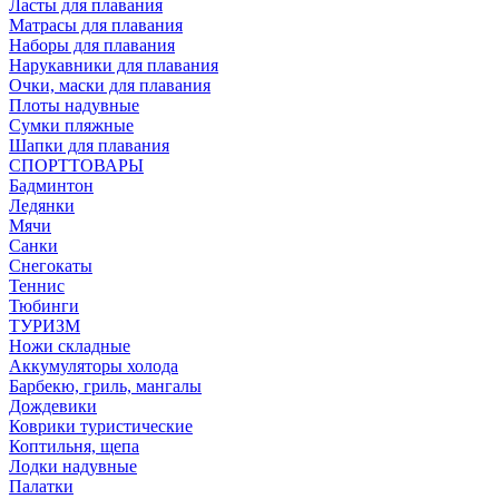
Ласты для плавания
Матрасы для плавания
Наборы для плавания
Нарукавники для плавания
Очки, маски для плавания
Плоты надувные
Сумки пляжные
Шапки для плавания
СПОРТТОВАРЫ
Бадминтон
Ледянки
Мячи
Санки
Снегокаты
Теннис
Тюбинги
ТУРИЗМ
Ножи складные
Аккумуляторы холода
Барбекю, гриль, мангалы
Дождевики
Коврики туристические
Коптильня, щепа
Лодки надувные
Палатки