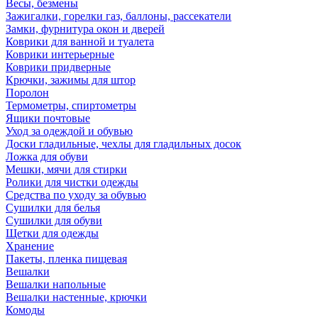
Весы, безмены
Зажигалки, горелки газ, баллоны, рассекатели
Замки, фурнитура окон и дверей
Коврики для ванной и туалета
Коврики интерьерные
Коврики придверные
Крючки, зажимы для штор
Поролон
Термометры, спиртометры
Ящики почтовые
Уход за одеждой и обувью
Доски гладильные, чехлы для гладильных досок
Ложка для обуви
Мешки, мячи для стирки
Ролики для чистки одежды
Средства по уходу за обувью
Сушилки для белья
Сушилки для обуви
Щетки для одежды
Хранение
Пакеты, пленка пищевая
Вешалки
Вешалки напольные
Вешалки настенные, крючки
Комоды