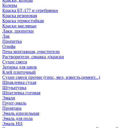
Краски, колеры
Колеры
Краска БТ-177 и серебрянки
Краска резиновая
Краска термостойкая
Краски масляные
Лаки, пропитки
Лак
Пропитка
Олифа
Пена монтажная, очистители
Растворители, смывка д/краски
Сухие смеси
Затирка для швов
Клей плиточный
Сухие смеси прочие (гипс, мел, известь,цемент...)
Шпаклевка сухая
Штукатурка
Шпатлевка готовая
Эмали
Грунт-эмаль
Промтара
Эмаль аэрозольная
Эмаль для пола
Эмаль НЦ