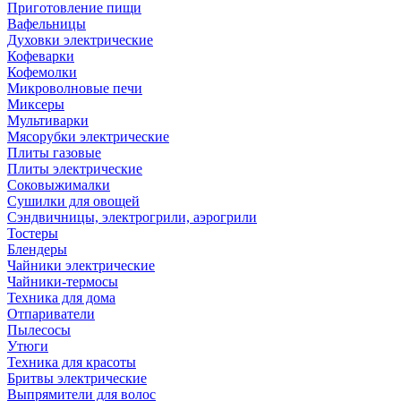
Приготовление пищи
Вафельницы
Духовки электрические
Кофеварки
Кофемолки
Микроволновые печи
Миксеры
Мультиварки
Мясорубки электрические
Плиты газовые
Плиты электрические
Соковыжималки
Сушилки для овощей
Сэндвичницы, электрогрили, аэрогрили
Тостеры
Блендеры
Чайники электрические
Чайники-термосы
Техника для дома
Отпариватели
Пылесосы
Утюги
Техника для красоты
Бритвы электрические
Выпрямители для волос