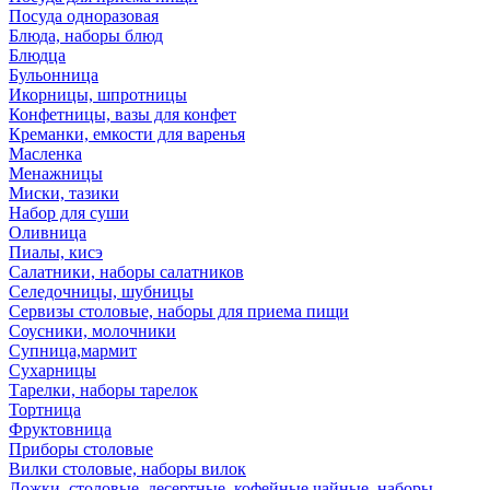
Посуда одноразовая
Блюда, наборы блюд
Блюдца
Бульонница
Икорницы, шпротницы
Конфетницы, вазы для конфет
Креманки, емкости для варенья
Масленка
Менажницы
Миски, тазики
Набор для суши
Оливница
Пиалы, кисэ
Салатники, наборы салатников
Селедочницы, шубницы
Сервизы столовые, наборы для приема пищи
Соусники, молочники
Супница,мармит
Сухарницы
Тарелки, наборы тарелок
Тортница
Фруктовница
Приборы столовые
Вилки столовые, наборы вилок
Ложки, столовые, десертные, кофейные,чайные, наборы