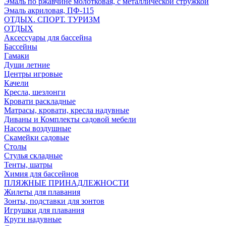
Эмаль по ржавчине молотковая, с металлической стружкой
Эмаль акриловая, ПФ-115
ОТДЫХ. СПОРТ. ТУРИЗМ
ОТДЫХ
Аксессуары для бассейна
Бассейны
Гамаки
Души летние
Центры игровые
Качели
Кресла, шезлонги
Кровати раскладные
Матрасы, кровати, кресла надувные
Диваны и Комплекты садовой мебели
Насосы воздушные
Скамейки садовые
Столы
Стулья складные
Тенты, шатры
Химия для бассейнов
ПЛЯЖНЫЕ ПРИНАДЛЕЖНОСТИ
Жилеты для плавания
Зонты, подставки для зонтов
Игрушки для плавания
Круги надувные