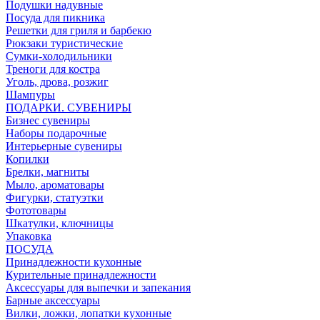
Подушки надувные
Посуда для пикника
Решетки для гриля и барбекю
Рюкзаки туристические
Сумки-холодильники
Треноги для костра
Уголь, дрова, розжиг
Шампуры
ПОДАРКИ. СУВЕНИРЫ
Бизнес сувениры
Наборы подарочные
Интерьерные сувениры
Копилки
Брелки, магниты
Мыло, ароматовары
Фигурки, статуэтки
Фототовары
Шкатулки, ключницы
Упаковка
ПОСУДА
Принадлежности кухонные
Курительные принадлежности
Аксессуары для выпечки и запекания
Барные аксессуары
Вилки, ложки, лопатки кухонные