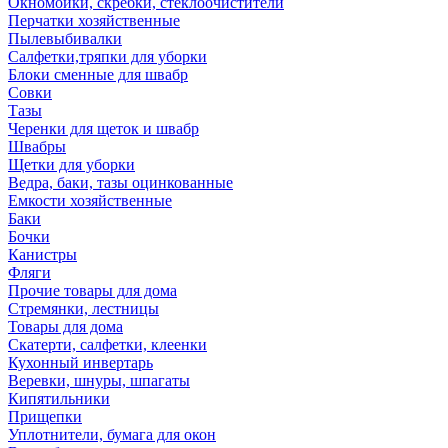
Окномойки, скребки, стеклоочистители
Перчатки хозяйственные
Пылевыбивалки
Салфетки,тряпки для уборки
Блоки сменные для швабр
Совки
Тазы
Черенки для щеток и швабр
Швабры
Щетки для уборки
Ведра, баки, тазы оцинкованные
Емкости хозяйственные
Баки
Бочки
Канистры
Фляги
Прочие товары для дома
Стремянки, лестницы
Товары для дома
Скатерти, салфетки, клеенки
Кухонный инвертарь
Веревки, шнуры, шпагаты
Кипятильники
Прищепки
Уплотнители, бумага для окон