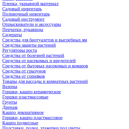
Пленка, укрывной материал
Садовый инвентарь
Поливочный инвентарь
Садовый инструмент
Опрыскиватели и аксессуары
Перчатки, рукавицы
Сидераты
Средства для биотуалетов и выгребных ям
Средства защиты растений
Регуляторы роста
Средства от болезней растений
Средства от насекомых и вредителей
Средства от бытовых насекомых и комаров
Средства от грызунов
Средства от сорняков
Товары для рассады и комнатных растений
Вазоны
Горшки, кашпо керамические
Горшки пластмассовые
Грунты
Дренаж
Кашпо декоративное
Горшки, кашпо пластмассовое
Кашпо подвесные
Подставки, полки, этажерки под цветы