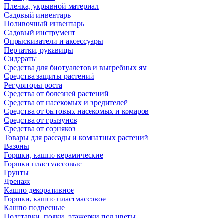
Пленка, укрывной материал
Садовый инвентарь
Поливочный инвентарь
Садовый инструмент
Опрыскиватели и аксессуары
Перчатки, рукавицы
Сидераты
Средства для биотуалетов и выгребных ям
Средства защиты растений
Регуляторы роста
Средства от болезней растений
Средства от насекомых и вредителей
Средства от бытовых насекомых и комаров
Средства от грызунов
Средства от сорняков
Товары для рассады и комнатных растений
Вазоны
Горшки, кашпо керамические
Горшки пластмассовые
Грунты
Дренаж
Кашпо декоративное
Горшки, кашпо пластмассовое
Кашпо подвесные
Подставки, полки, этажерки под цветы