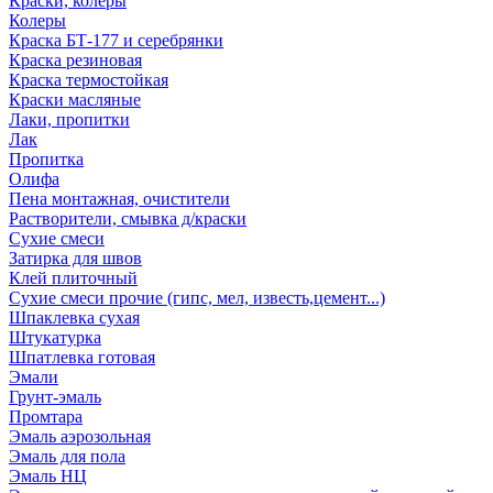
Краски, колеры
Колеры
Краска БТ-177 и серебрянки
Краска резиновая
Краска термостойкая
Краски масляные
Лаки, пропитки
Лак
Пропитка
Олифа
Пена монтажная, очистители
Растворители, смывка д/краски
Сухие смеси
Затирка для швов
Клей плиточный
Сухие смеси прочие (гипс, мел, известь,цемент...)
Шпаклевка сухая
Штукатурка
Шпатлевка готовая
Эмали
Грунт-эмаль
Промтара
Эмаль аэрозольная
Эмаль для пола
Эмаль НЦ