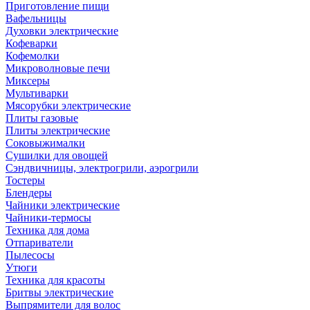
Приготовление пищи
Вафельницы
Духовки электрические
Кофеварки
Кофемолки
Микроволновые печи
Миксеры
Мультиварки
Мясорубки электрические
Плиты газовые
Плиты электрические
Соковыжималки
Сушилки для овощей
Сэндвичницы, электрогрили, аэрогрили
Тостеры
Блендеры
Чайники электрические
Чайники-термосы
Техника для дома
Отпариватели
Пылесосы
Утюги
Техника для красоты
Бритвы электрические
Выпрямители для волос