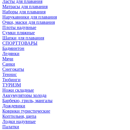
Ласты для плавания
Матрасы для плавания
Наборы для плавания
Нарукавники для плавания
Очки, маски для плавания
Плоты надувные
Сумки пляжные
Шапки для плавания
СПОРТТОВАРЫ
Бадминтон
Ледянки
Мячи
Санки
Снегокаты
Теннис
Тюбинги
ТУРИЗМ
Ножи складные
Аккумуляторы холода
Барбекю, гриль, мангалы
Дождевики
Коврики туристические
Коптильня, щепа
Лодки надувные
Палатки