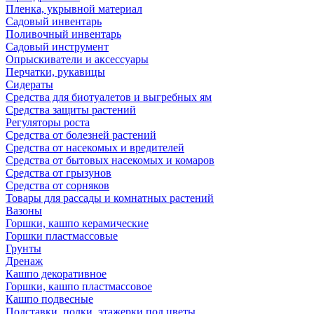
Пленка, укрывной материал
Садовый инвентарь
Поливочный инвентарь
Садовый инструмент
Опрыскиватели и аксессуары
Перчатки, рукавицы
Сидераты
Средства для биотуалетов и выгребных ям
Средства защиты растений
Регуляторы роста
Средства от болезней растений
Средства от насекомых и вредителей
Средства от бытовых насекомых и комаров
Средства от грызунов
Средства от сорняков
Товары для рассады и комнатных растений
Вазоны
Горшки, кашпо керамические
Горшки пластмассовые
Грунты
Дренаж
Кашпо декоративное
Горшки, кашпо пластмассовое
Кашпо подвесные
Подставки, полки, этажерки под цветы