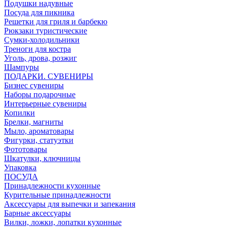
Подушки надувные
Посуда для пикника
Решетки для гриля и барбекю
Рюкзаки туристические
Сумки-холодильники
Треноги для костра
Уголь, дрова, розжиг
Шампуры
ПОДАРКИ. СУВЕНИРЫ
Бизнес сувениры
Наборы подарочные
Интерьерные сувениры
Копилки
Брелки, магниты
Мыло, ароматовары
Фигурки, статуэтки
Фототовары
Шкатулки, ключницы
Упаковка
ПОСУДА
Принадлежности кухонные
Курительные принадлежности
Аксессуары для выпечки и запекания
Барные аксессуары
Вилки, ложки, лопатки кухонные