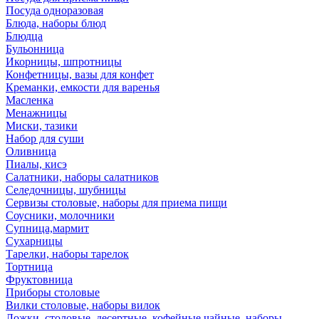
Посуда одноразовая
Блюда, наборы блюд
Блюдца
Бульонница
Икорницы, шпротницы
Конфетницы, вазы для конфет
Креманки, емкости для варенья
Масленка
Менажницы
Миски, тазики
Набор для суши
Оливница
Пиалы, кисэ
Салатники, наборы салатников
Селедочницы, шубницы
Сервизы столовые, наборы для приема пищи
Соусники, молочники
Супница,мармит
Сухарницы
Тарелки, наборы тарелок
Тортница
Фруктовница
Приборы столовые
Вилки столовые, наборы вилок
Ложки, столовые, десертные, кофейные,чайные, наборы