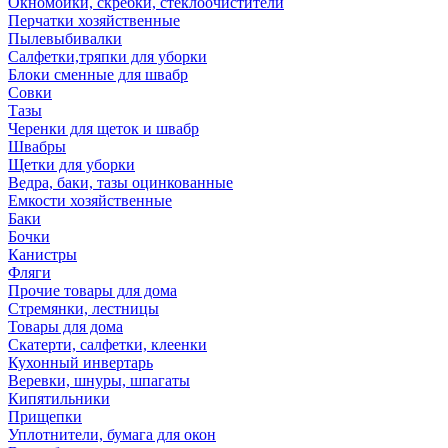
Окномойки, скребки, стеклоочистители
Перчатки хозяйственные
Пылевыбивалки
Салфетки,тряпки для уборки
Блоки сменные для швабр
Совки
Тазы
Черенки для щеток и швабр
Швабры
Щетки для уборки
Ведра, баки, тазы оцинкованные
Емкости хозяйственные
Баки
Бочки
Канистры
Фляги
Прочие товары для дома
Стремянки, лестницы
Товары для дома
Скатерти, салфетки, клеенки
Кухонный инвертарь
Веревки, шнуры, шпагаты
Кипятильники
Прищепки
Уплотнители, бумага для окон