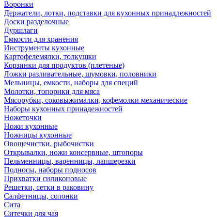
Воронки
Держатели, лотки, подставки для кухонных принадлежностей
Доски разделочные
Дуршлаги
Емкости для хранения
Инструменты кухонные
Картофелемялки, толкушки
Корзинки для продуктов (плетеные)
Ложки разливательные, шумовки, половники
Мельницы, емкости, наборы для специй
Молотки, топорики для мяса
Мясорубки, соковыжималки, кофемолки механические
Наборы кухонных принадежностей
Ножеточки
Ножи кухонные
Ножницы кухонные
Овощечистки, рыбочистки
Открывалки, ножи консервные, штопоры
Пельменницы, варенницы, лапшерезки
Подносы, наборы подносов
Прихватки силиконовые
Решетки, сетки в раковину
Салфетницы, солонки
Сита
Ситечки для чая