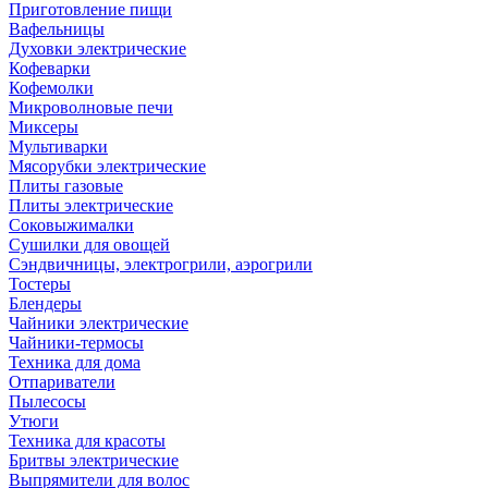
Приготовление пищи
Вафельницы
Духовки электрические
Кофеварки
Кофемолки
Микроволновые печи
Миксеры
Мультиварки
Мясорубки электрические
Плиты газовые
Плиты электрические
Соковыжималки
Сушилки для овощей
Сэндвичницы, электрогрили, аэрогрили
Тостеры
Блендеры
Чайники электрические
Чайники-термосы
Техника для дома
Отпариватели
Пылесосы
Утюги
Техника для красоты
Бритвы электрические
Выпрямители для волос