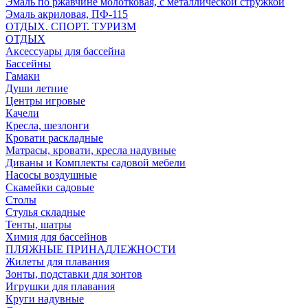
Эмаль по ржавчине молотковая, с металлической стружкой
Эмаль акриловая, ПФ-115
ОТДЫХ. СПОРТ. ТУРИЗМ
ОТДЫХ
Аксессуары для бассейна
Бассейны
Гамаки
Души летние
Центры игровые
Качели
Кресла, шезлонги
Кровати раскладные
Матрасы, кровати, кресла надувные
Диваны и Комплекты садовой мебели
Насосы воздушные
Скамейки садовые
Столы
Стулья складные
Тенты, шатры
Химия для бассейнов
ПЛЯЖНЫЕ ПРИНАДЛЕЖНОСТИ
Жилеты для плавания
Зонты, подставки для зонтов
Игрушки для плавания
Круги надувные