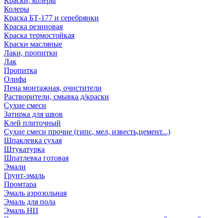
Краски, колеры
Колеры
Краска БТ-177 и серебрянки
Краска резиновая
Краска термостойкая
Краски масляные
Лаки, пропитки
Лак
Пропитка
Олифа
Пена монтажная, очистители
Растворители, смывка д/краски
Сухие смеси
Затирка для швов
Клей плиточный
Сухие смеси прочие (гипс, мел, известь,цемент...)
Шпаклевка сухая
Штукатурка
Шпатлевка готовая
Эмали
Грунт-эмаль
Промтара
Эмаль аэрозольная
Эмаль для пола
Эмаль НЦ