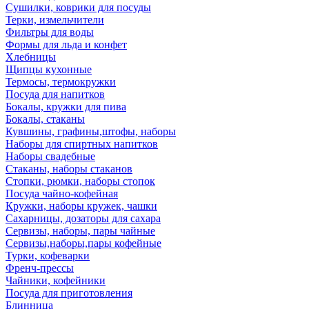
Сушилки, коврики для посуды
Терки, измельчители
Фильтры для воды
Формы для льда и конфет
Хлебницы
Щипцы кухонные
Термосы, термокружки
Посуда для напитков
Бокалы, кружки для пива
Бокалы, стаканы
Кувшины, графины,штофы, наборы
Наборы для спиртных напитков
Наборы свадебные
Стаканы, наборы стаканов
Стопки, рюмки, наборы стопок
Посуда чайно-кофейная
Кружки, наборы кружек, чашки
Сахарницы, дозаторы для сахара
Сервизы, наборы, пары чайные
Сервизы,наборы,пары кофейные
Турки, кофеварки
Френч-прессы
Чайники, кофейники
Посуда для приготовления
Блинница