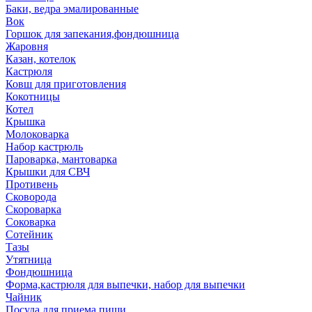
Баки, ведра эмалированные
Вок
Горшок для запекания,фондюшница
Жаровня
Казан, котелок
Кастрюля
Ковш для приготовления
Кокотницы
Котел
Крышка
Молоковарка
Набор кастрюль
Пароварка, мантоварка
Крышки для СВЧ
Противень
Сковорода
Скороварка
Соковарка
Сотейник
Тазы
Утятница
Фондюшница
Форма,кастрюля для выпечки, набор для выпечки
Чайник
Посуда для приема пищи