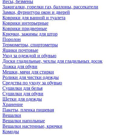
Весы, безмены
Зажигалки, горелки газ, баллоны, рассекатели
Замки, фурнитура окон и дверей
Коврики для ванной и туалета
Коврики интерьерные
Коврики придверные
Крючки, зажимы для штор
Поролон
Термометры, спиртометры
Ящики почтовые
Уход за одеждой и обувью
Доски гладильные, чехлы для гладильных досок
Ложка для обуви
Мешки, мячи для стирки
Ролики для чистки одежды
Средства по уходу за обувью
Сушилки для белья
Сушилки для обуви
Щетки для одежды
Хранение
Пакеты, пленка пищевая
Вешалки
Вешалки напольные
Вешалки настенные, крючки
Комоды