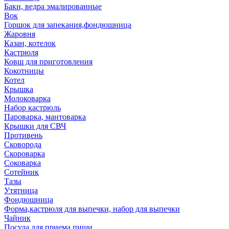
Баки, ведра эмалированные
Вок
Горшок для запекания,фондюшница
Жаровня
Казан, котелок
Кастрюля
Ковш для приготовления
Кокотницы
Котел
Крышка
Молоковарка
Набор кастрюль
Пароварка, мантоварка
Крышки для СВЧ
Противень
Сковорода
Скороварка
Соковарка
Сотейник
Тазы
Утятница
Фондюшница
Форма,кастрюля для выпечки, набор для выпечки
Чайник
Посуда для приема пищи