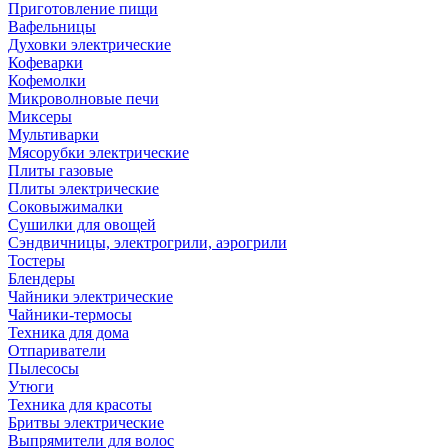
Приготовление пищи
Вафельницы
Духовки электрические
Кофеварки
Кофемолки
Микроволновые печи
Миксеры
Мультиварки
Мясорубки электрические
Плиты газовые
Плиты электрические
Соковыжималки
Сушилки для овощей
Сэндвичницы, электрогрили, аэрогрили
Тостеры
Блендеры
Чайники электрические
Чайники-термосы
Техника для дома
Отпариватели
Пылесосы
Утюги
Техника для красоты
Бритвы электрические
Выпрямители для волос