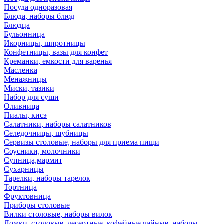
Посуда одноразовая
Блюда, наборы блюд
Блюдца
Бульонница
Икорницы, шпротницы
Конфетницы, вазы для конфет
Креманки, емкости для варенья
Масленка
Менажницы
Миски, тазики
Набор для суши
Оливница
Пиалы, кисэ
Салатники, наборы салатников
Селедочницы, шубницы
Сервизы столовые, наборы для приема пищи
Соусники, молочники
Супница,мармит
Сухарницы
Тарелки, наборы тарелок
Тортница
Фруктовница
Приборы столовые
Вилки столовые, наборы вилок
Ложки, столовые, десертные, кофейные,чайные, наборы