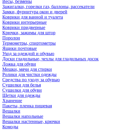
Весы, безмены
Зажигалки, горелки газ, баллоны, рассекатели
Замки, фурнитура окон и дверей
Коврики для ванной и туалета
Коврики интерьерные
Коврики придверные
Крючки, зажимы для штор
Поролон
Термометры, спиртометры
Ящики почтовые
Уход за одеждой и обувью
Доски гладильные, чехлы для гладильных досок
Ложка для обуви
Мешки, мячи для стирки
Ролики для чистки одежды
Средства по уходу за обувью
Сушилки для белья
Сушилки для обуви
Щетки для одежды
Хранение
Пакеты, пленка пищевая
Вешалки
Вешалки напольные
Вешалки настенные, крючки
Комоды