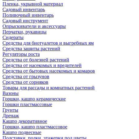
Пленка, укрывной материал
Садовый инвентарь
Поливочный инвентарь
Садовый инструмент
Опрыскиватели и аксессуары
Перчатки, рукавицы
Сидераты
Средства для биотуалетов и выгребных ям
Средства защиты растений
Регуляторы роста
Средства от болезней растений
Средства от насекомых и вредителей
Средства от бытовых насекомых и комаров
Средства от грызунов
Средства от сорняков
Товары для рассады и комнатных растений
Вазоны
Горшки, кашпо керамические
Горшки пластмассовые
Грунты
Дренаж
Кашпо декоративное
Горшки, кашпо пластмассовое
Кашпо подвесные
Подставки, полки, этажерки под цветы