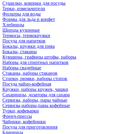
Сушилки, коврики для посуды
Терки, измельчители
Фильтры для воды
Формы для льда и конфет
Хлебницы
Щипцы кухонные
Термосы, термокружки
Посуда для напитков
Бокалы, кружки для пива
Бокалы, стаканы
Кувшины, графины,штофы, наборы
Наборы для спиртных напитков
Наборы свадебные
Стаканы, наборы стаканов
Стопки, рюмки, наборы стопок
Посуда чайно-кофейная
Кружки, наборы кружек, чашки
Сахарницы, дозаторы для сахара
Сервизы, наборы, пары чайные
Сервизы,наборы,пары кофейные
Турки, кофеварки
Френч-прессы
Чайники, кофейники
Посуда для приготовления
Блинница