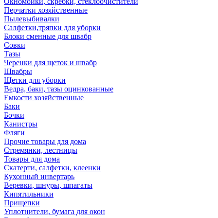
Окномойки, скребки, стеклоочистители
Перчатки хозяйственные
Пылевыбивалки
Салфетки,тряпки для уборки
Блоки сменные для швабр
Совки
Тазы
Черенки для щеток и швабр
Швабры
Щетки для уборки
Ведра, баки, тазы оцинкованные
Емкости хозяйственные
Баки
Бочки
Канистры
Фляги
Прочие товары для дома
Стремянки, лестницы
Товары для дома
Скатерти, салфетки, клеенки
Кухонный инвертарь
Веревки, шнуры, шпагаты
Кипятильники
Прищепки
Уплотнители, бумага для окон