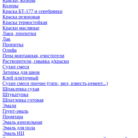
Краски, колеры
Колеры
Краска БТ-177 и серебрянки
Краска резиновая
Краска термостойкая
Краски масляные
Лаки, пропитки
Лак
Пропитка
Олифа
Пена монтажная, очистители
Растворители, смывка д/краски
Сухие смеси
Затирка для швов
Клей плиточный
Сухие смеси прочие (гипс, мел, известь,цемент...)
Шпаклевка сухая
Штукатурка
Шпатлевка готовая
Эмали
Грунт-эмаль
Промтара
Эмаль аэрозольная
Эмаль для пола
Эмаль НЦ