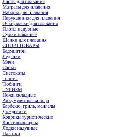
Ласты для плавания
Матрасы для плавания
Наборы для плавания
Нарукавники для плавания
Очки, маски для плавания
Плоты надувные
Сумки пляжные
Шапки для плавания
СПОРТТОВАРЫ
Бадминтон
Ледянки
Мячи
Санки
Снегокаты
Теннис
Тюбинги
ТУРИЗМ
Ножи складные
Аккумуляторы холода
Барбекю, гриль, мангалы
Дождевики
Коврики туристические
Коптильня, щепа
Лодки надувные
Палатки