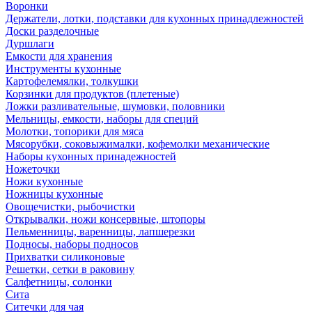
Воронки
Держатели, лотки, подставки для кухонных принадлежностей
Доски разделочные
Дуршлаги
Емкости для хранения
Инструменты кухонные
Картофелемялки, толкушки
Корзинки для продуктов (плетеные)
Ложки разливательные, шумовки, половники
Мельницы, емкости, наборы для специй
Молотки, топорики для мяса
Мясорубки, соковыжималки, кофемолки механические
Наборы кухонных принадежностей
Ножеточки
Ножи кухонные
Ножницы кухонные
Овощечистки, рыбочистки
Открывалки, ножи консервные, штопоры
Пельменницы, варенницы, лапшерезки
Подносы, наборы подносов
Прихватки силиконовые
Решетки, сетки в раковину
Салфетницы, солонки
Сита
Ситечки для чая