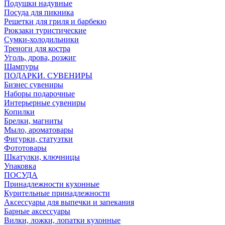
Подушки надувные
Посуда для пикника
Решетки для гриля и барбекю
Рюкзаки туристические
Сумки-холодильники
Треноги для костра
Уголь, дрова, розжиг
Шампуры
ПОДАРКИ. СУВЕНИРЫ
Бизнес сувениры
Наборы подарочные
Интерьерные сувениры
Копилки
Брелки, магниты
Мыло, ароматовары
Фигурки, статуэтки
Фототовары
Шкатулки, ключницы
Упаковка
ПОСУДА
Принадлежности кухонные
Курительные принадлежности
Аксессуары для выпечки и запекания
Барные аксессуары
Вилки, ложки, лопатки кухонные