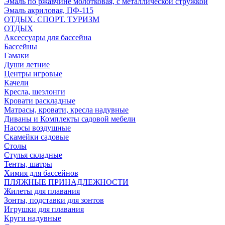
Эмаль по ржавчине молотковая, с металлической стружкой
Эмаль акриловая, ПФ-115
ОТДЫХ. СПОРТ. ТУРИЗМ
ОТДЫХ
Аксессуары для бассейна
Бассейны
Гамаки
Души летние
Центры игровые
Качели
Кресла, шезлонги
Кровати раскладные
Матрасы, кровати, кресла надувные
Диваны и Комплекты садовой мебели
Насосы воздушные
Скамейки садовые
Столы
Стулья складные
Тенты, шатры
Химия для бассейнов
ПЛЯЖНЫЕ ПРИНАДЛЕЖНОСТИ
Жилеты для плавания
Зонты, подставки для зонтов
Игрушки для плавания
Круги надувные