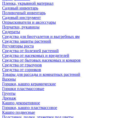
Пленка, укрывной материал
Садовый инвентарь
Поливочный инвентарь
Садовый инструмент
Опрыскиватели и аксессуары
Перчатки, рукавицы
Сидераты
Средства для биотуалетов и выгребных ям
Средства защиты растений
Регуляторы роста
Средства от болезней растений
Средства от насекомых и вредителей
Средства от бытовых насекомых и комаров
Средства от грызунов
Средства от сорняков
Товары для рассады и комнатных растений
Вазоны
Горшки, кашпо керамические
Горшки пластмассовые
Грунты
Дренаж
Кашпо декоративное
Горшки, кашпо пластмассовое
Кашпо подвесные
Подставки, полки, этажерки под цветы