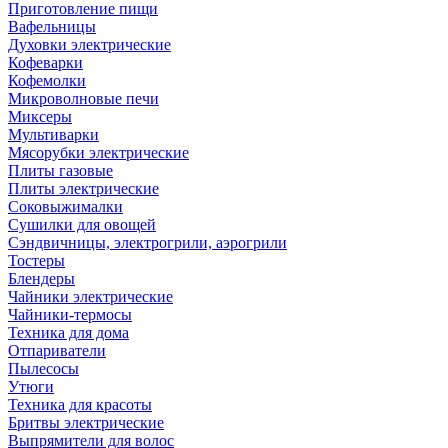
Приготовление пищи
Вафельницы
Духовки электрические
Кофеварки
Кофемолки
Микроволновые печи
Миксеры
Мультиварки
Мясорубки электрические
Плиты газовые
Плиты электрические
Соковыжималки
Сушилки для овощей
Сэндвичницы, электрогрили, аэрогрили
Тостеры
Блендеры
Чайники электрические
Чайники-термосы
Техника для дома
Отпариватели
Пылесосы
Утюги
Техника для красоты
Бритвы электрические
Выпрямители для волос