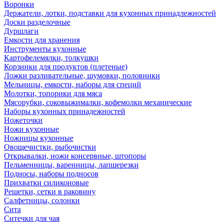
Воронки
Держатели, лотки, подставки для кухонных принадлежностей
Доски разделочные
Дуршлаги
Емкости для хранения
Инструменты кухонные
Картофелемялки, толкушки
Корзинки для продуктов (плетеные)
Ложки разливательные, шумовки, половники
Мельницы, емкости, наборы для специй
Молотки, топорики для мяса
Мясорубки, соковыжималки, кофемолки механические
Наборы кухонных принадежностей
Ножеточки
Ножи кухонные
Ножницы кухонные
Овощечистки, рыбочистки
Открывалки, ножи консервные, штопоры
Пельменницы, варенницы, лапшерезки
Подносы, наборы подносов
Прихватки силиконовые
Решетки, сетки в раковину
Салфетницы, солонки
Сита
Ситечки для чая