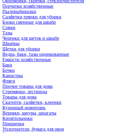
Окномойки, скребки, стеклоочистители
Перчатки хозяйственные
Пылевыбивалки
Салфетки,тряпки для уборки
Блоки сменные для швабр
Совки
Тазы
Черенки для щеток и швабр
Швабры
Щетки для уборки
Ведра, баки, тазы оцинкованные
Емкости хозяйственные
Баки
Бочки
Канистры
Фляги
Прочие товары для дома
Стремянки, лестницы
Товары для дома
Скатерти, салфетки, клеенки
Кухонный инвертарь
Веревки, шнуры, шпагаты
Кипятильники
Прищепки
Уплотнители, бумага для окон