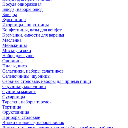
Посуда одноразовая
Блюда, наборы блюд
Блюдца
Бульонница
Икорницы, шпротницы
Конфетницы, вазы для конфет
Креманки, емкости для варенья
Масленка
Менажницы
Миски, тазики
Набор для суши
Оливница
Пиалы, кисэ
Салатники, наборы салатников
Селедочницы, шубницы
Сервизы столовые, наборы для приема пищи
Соусники, молочники
Супница,мармит
Сухарницы
Тарелки, наборы тарелок
Тортница
Фруктовница
Приборы столовые
Вилки столовые, наборы вилок
Ложки, столовые, десертные, кофейные,чайные, наборы