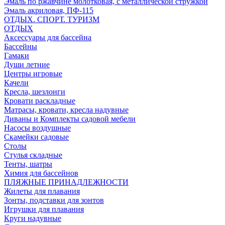
Эмаль по ржавчине молотковая, с металлической стружкой
Эмаль акриловая, ПФ-115
ОТДЫХ. СПОРТ. ТУРИЗМ
ОТДЫХ
Аксессуары для бассейна
Бассейны
Гамаки
Души летние
Центры игровые
Качели
Кресла, шезлонги
Кровати раскладные
Матрасы, кровати, кресла надувные
Диваны и Комплекты садовой мебели
Насосы воздушные
Скамейки садовые
Столы
Стулья складные
Тенты, шатры
Химия для бассейнов
ПЛЯЖНЫЕ ПРИНАДЛЕЖНОСТИ
Жилеты для плавания
Зонты, подставки для зонтов
Игрушки для плавания
Круги надувные