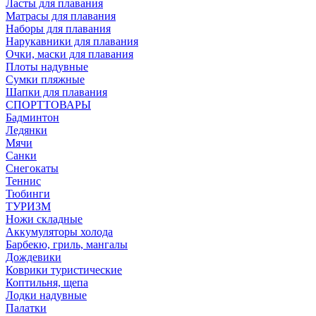
Ласты для плавания
Матрасы для плавания
Наборы для плавания
Нарукавники для плавания
Очки, маски для плавания
Плоты надувные
Сумки пляжные
Шапки для плавания
СПОРТТОВАРЫ
Бадминтон
Ледянки
Мячи
Санки
Снегокаты
Теннис
Тюбинги
ТУРИЗМ
Ножи складные
Аккумуляторы холода
Барбекю, гриль, мангалы
Дождевики
Коврики туристические
Коптильня, щепа
Лодки надувные
Палатки