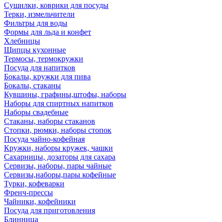
Сушилки, коврики для посуды
Терки, измельчители
Фильтры для воды
Формы для льда и конфет
Хлебницы
Щипцы кухонные
Термосы, термокружки
Посуда для напитков
Бокалы, кружки для пива
Бокалы, стаканы
Кувшины, графины,штофы, наборы
Наборы для спиртных напитков
Наборы свадебные
Стаканы, наборы стаканов
Стопки, рюмки, наборы стопок
Посуда чайно-кофейная
Кружки, наборы кружек, чашки
Сахарницы, дозаторы для сахара
Сервизы, наборы, пары чайные
Сервизы,наборы,пары кофейные
Турки, кофеварки
Френч-прессы
Чайники, кофейники
Посуда для приготовления
Блинница