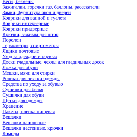
Весы, безмены
Зажигалки, горелки газ, баллоны, рассекатели
Замки, фурнитура окон и дверей
Коврики для ванной и туалета
Коврики интерьерные
Коврики придверные
Крючки, зажимы для штор
Поролон
Термометры, спиртометры
Ящики почтовые
Уход за одеждой и обувью
Доски гладильные, чехлы для гладильных досок
Ложка для обуви
Мешки, мячи для стирки
Ролики для чистки одежды
Средства по уходу за обувью
Сушилки для белья
Сушилки для обуви
Щетки для одежды
Хранение
Пакеты, пленка пищевая
Вешалки
Вешалки напольные
Вешалки настенные, крючки
Комоды