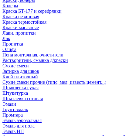
Краски, колеры
Колеры
Краска БТ-177 и серебрянки
Краска резиновая
Краска термостойкая
Краски масляные
Лаки, пропитки
Лак
Пропитка
Олифа
Пена монтажная, очистители
Растворители, смывка д/краски
Сухие смеси
Затирка для швов
Клей плиточный
Сухие смеси прочие (гипс, мел, известь,цемент...)
Шпаклевка сухая
Штукатурка
Шпатлевка готовая
Эмали
Грунт-эмаль
Промтара
Эмаль аэрозольная
Эмаль для пола
Эмаль НЦ