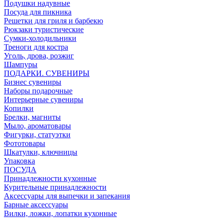
Подушки надувные
Посуда для пикника
Решетки для гриля и барбекю
Рюкзаки туристические
Сумки-холодильники
Треноги для костра
Уголь, дрова, розжиг
Шампуры
ПОДАРКИ. СУВЕНИРЫ
Бизнес сувениры
Наборы подарочные
Интерьерные сувениры
Копилки
Брелки, магниты
Мыло, ароматовары
Фигурки, статуэтки
Фототовары
Шкатулки, ключницы
Упаковка
ПОСУДА
Принадлежности кухонные
Курительные принадлежности
Аксессуары для выпечки и запекания
Барные аксессуары
Вилки, ложки, лопатки кухонные