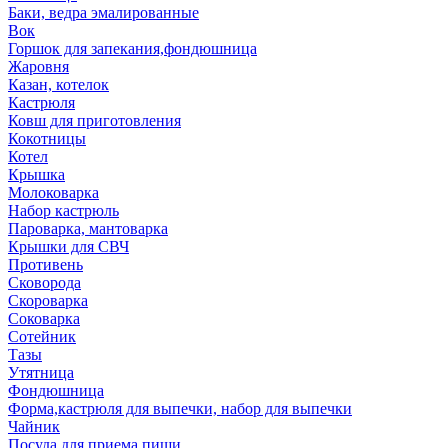
Баки, ведра эмалированные
Вок
Горшок для запекания,фондюшница
Жаровня
Казан, котелок
Кастрюля
Ковш для приготовления
Кокотницы
Котел
Крышка
Молоковарка
Набор кастрюль
Пароварка, мантоварка
Крышки для СВЧ
Противень
Сковорода
Скороварка
Соковарка
Сотейник
Тазы
Утятница
Фондюшница
Форма,кастрюля для выпечки, набор для выпечки
Чайник
Посуда для приема пищи