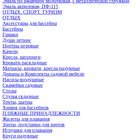
Эмаль по ржавчине молотковая, с металлической стружкой
Эмаль акриловая, ПФ-115
ОТДЫХ. СПОРТ. ТУРИЗМ
ОТДЫХ
Аксессуары для бассейна
Бассейны
Гамаки
Души летние
Центры игровые
Качели
Кресла, шезлонги
Кровати раскладные
Матрасы, кровати, кресла надувные
Диваны и Комплекты садовой мебели
Насосы воздушные
Скамейки садовые
Столы
Стулья складные
Тенты, шатры
Химия для бассейнов
ПЛЯЖНЫЕ ПРИНАДЛЕЖНОСТИ
Жилеты для плавания
Зонты, подставки для зонтов
Игрушки для плавания
Круги надувные