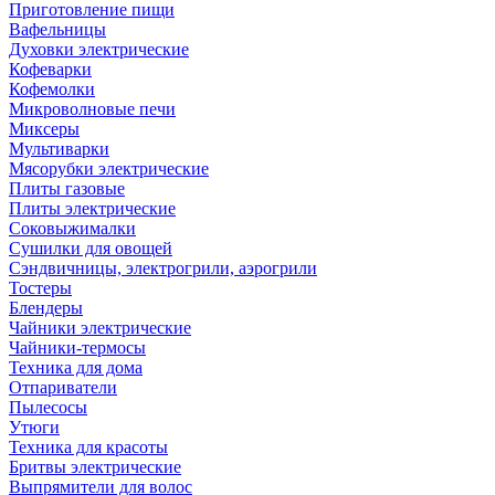
Приготовление пищи
Вафельницы
Духовки электрические
Кофеварки
Кофемолки
Микроволновые печи
Миксеры
Мультиварки
Мясорубки электрические
Плиты газовые
Плиты электрические
Соковыжималки
Сушилки для овощей
Сэндвичницы, электрогрили, аэрогрили
Тостеры
Блендеры
Чайники электрические
Чайники-термосы
Техника для дома
Отпариватели
Пылесосы
Утюги
Техника для красоты
Бритвы электрические
Выпрямители для волос