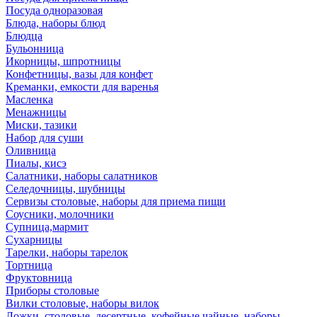
Посуда одноразовая
Блюда, наборы блюд
Блюдца
Бульонница
Икорницы, шпротницы
Конфетницы, вазы для конфет
Креманки, емкости для варенья
Масленка
Менажницы
Миски, тазики
Набор для суши
Оливница
Пиалы, кисэ
Салатники, наборы салатников
Селедочницы, шубницы
Сервизы столовые, наборы для приема пищи
Соусники, молочники
Супница,мармит
Сухарницы
Тарелки, наборы тарелок
Тортница
Фруктовница
Приборы столовые
Вилки столовые, наборы вилок
Ложки, столовые, десертные, кофейные,чайные, наборы