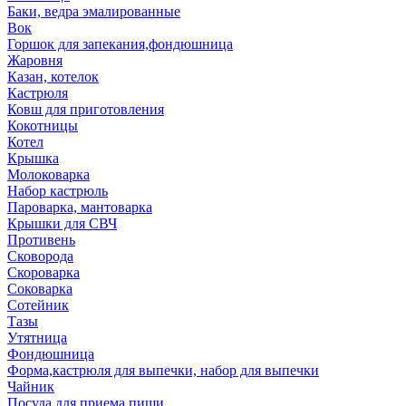
Баки, ведра эмалированные
Вок
Горшок для запекания,фондюшница
Жаровня
Казан, котелок
Кастрюля
Ковш для приготовления
Кокотницы
Котел
Крышка
Молоковарка
Набор кастрюль
Пароварка, мантоварка
Крышки для СВЧ
Противень
Сковорода
Скороварка
Соковарка
Сотейник
Тазы
Утятница
Фондюшница
Форма,кастрюля для выпечки, набор для выпечки
Чайник
Посуда для приема пищи