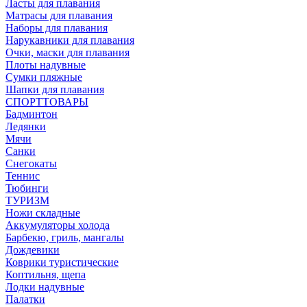
Ласты для плавания
Матрасы для плавания
Наборы для плавания
Нарукавники для плавания
Очки, маски для плавания
Плоты надувные
Сумки пляжные
Шапки для плавания
СПОРТТОВАРЫ
Бадминтон
Ледянки
Мячи
Санки
Снегокаты
Теннис
Тюбинги
ТУРИЗМ
Ножи складные
Аккумуляторы холода
Барбекю, гриль, мангалы
Дождевики
Коврики туристические
Коптильня, щепа
Лодки надувные
Палатки