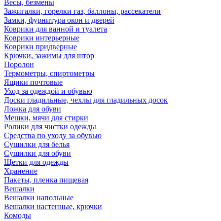
Весы, безмены
Зажигалки, горелки газ, баллоны, рассекатели
Замки, фурнитура окон и дверей
Коврики для ванной и туалета
Коврики интерьерные
Коврики придверные
Крючки, зажимы для штор
Поролон
Термометры, спиртометры
Ящики почтовые
Уход за одеждой и обувью
Доски гладильные, чехлы для гладильных досок
Ложка для обуви
Мешки, мячи для стирки
Ролики для чистки одежды
Средства по уходу за обувью
Сушилки для белья
Сушилки для обуви
Щетки для одежды
Хранение
Пакеты, пленка пищевая
Вешалки
Вешалки напольные
Вешалки настенные, крючки
Комоды