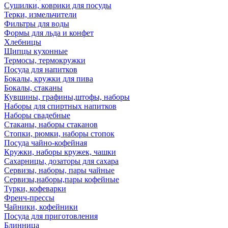
Сушилки, коврики для посуды
Терки, измельчители
Фильтры для воды
Формы для льда и конфет
Хлебницы
Щипцы кухонные
Термосы, термокружки
Посуда для напитков
Бокалы, кружки для пива
Бокалы, стаканы
Кувшины, графины,штофы, наборы
Наборы для спиртных напитков
Наборы свадебные
Стаканы, наборы стаканов
Стопки, рюмки, наборы стопок
Посуда чайно-кофейная
Кружки, наборы кружек, чашки
Сахарницы, дозаторы для сахара
Сервизы, наборы, пары чайные
Сервизы,наборы,пары кофейные
Турки, кофеварки
Френч-прессы
Чайники, кофейники
Посуда для приготовления
Блинница