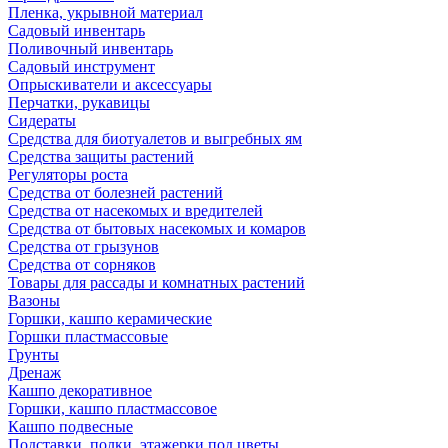
Пленка, укрывной материал
Садовый инвентарь
Поливочный инвентарь
Садовый инструмент
Опрыскиватели и аксессуары
Перчатки, рукавицы
Сидераты
Средства для биотуалетов и выгребных ям
Средства защиты растений
Регуляторы роста
Средства от болезней растений
Средства от насекомых и вредителей
Средства от бытовых насекомых и комаров
Средства от грызунов
Средства от сорняков
Товары для рассады и комнатных растений
Вазоны
Горшки, кашпо керамические
Горшки пластмассовые
Грунты
Дренаж
Кашпо декоративное
Горшки, кашпо пластмассовое
Кашпо подвесные
Подставки, полки, этажерки под цветы