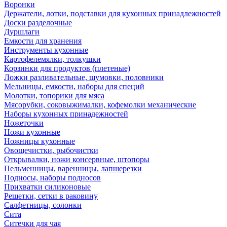
Воронки
Держатели, лотки, подставки для кухонных принадлежностей
Доски разделочные
Дуршлаги
Емкости для хранения
Инструменты кухонные
Картофелемялки, толкушки
Корзинки для продуктов (плетеные)
Ложки разливательные, шумовки, половники
Мельницы, емкости, наборы для специй
Молотки, топорики для мяса
Мясорубки, соковыжималки, кофемолки механические
Наборы кухонных принадежностей
Ножеточки
Ножи кухонные
Ножницы кухонные
Овощечистки, рыбочистки
Открывалки, ножи консервные, штопоры
Пельменницы, варенницы, лапшерезки
Подносы, наборы подносов
Прихватки силиконовые
Решетки, сетки в раковину
Салфетницы, солонки
Сита
Ситечки для чая