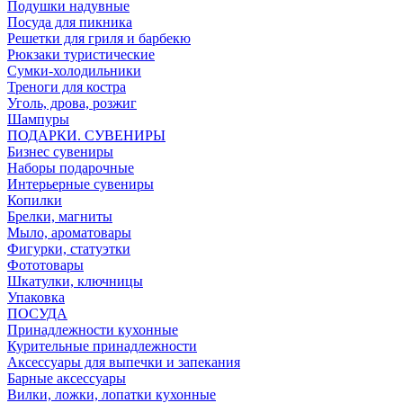
Подушки надувные
Посуда для пикника
Решетки для гриля и барбекю
Рюкзаки туристические
Сумки-холодильники
Треноги для костра
Уголь, дрова, розжиг
Шампуры
ПОДАРКИ. СУВЕНИРЫ
Бизнес сувениры
Наборы подарочные
Интерьерные сувениры
Копилки
Брелки, магниты
Мыло, ароматовары
Фигурки, статуэтки
Фототовары
Шкатулки, ключницы
Упаковка
ПОСУДА
Принадлежности кухонные
Курительные принадлежности
Аксессуары для выпечки и запекания
Барные аксессуары
Вилки, ложки, лопатки кухонные