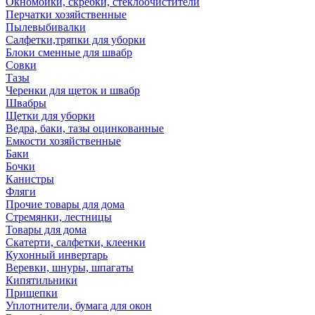
Окномойки, скребки, стеклоочистители
Перчатки хозяйственные
Пылевыбивалки
Салфетки,тряпки для уборки
Блоки сменные для швабр
Совки
Тазы
Черенки для щеток и швабр
Швабры
Щетки для уборки
Ведра, баки, тазы оцинкованные
Емкости хозяйственные
Баки
Бочки
Канистры
Фляги
Прочие товары для дома
Стремянки, лестницы
Товары для дома
Скатерти, салфетки, клеенки
Кухонный инвертарь
Веревки, шнуры, шпагаты
Кипятильники
Прищепки
Уплотнители, бумага для окон