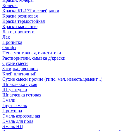
Краски, колеры
Колеры
Краска БТ-177 и серебрянки
Краска резиновая
Краска термостойкая
Краски масляные
Лаки, пропитки
Лак
Пропитка
Олифа
Пена монтажная, очистители
Растворители, смывка д/краски
Сухие смеси
Затирка для швов
Клей плиточный
Сухие смеси прочие (гипс, мел, известь,цемент...)
Шпаклевка сухая
Штукатурка
Шпатлевка готовая
Эмали
Грунт-эмаль
Промтара
Эмаль аэрозольная
Эмаль для пола
Эмаль НЦ