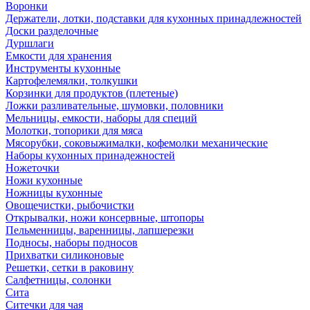
Воронки
Держатели, лотки, подставки для кухонных принадлежностей
Доски разделочные
Дуршлаги
Емкости для хранения
Инструменты кухонные
Картофелемялки, толкушки
Корзинки для продуктов (плетеные)
Ложки разливательные, шумовки, половники
Мельницы, емкости, наборы для специй
Молотки, топорики для мяса
Мясорубки, соковыжималки, кофемолки механические
Наборы кухонных принадежностей
Ножеточки
Ножи кухонные
Ножницы кухонные
Овощечистки, рыбочистки
Открывалки, ножи консервные, штопоры
Пельменницы, варенницы, лапшерезки
Подносы, наборы подносов
Прихватки силиконовые
Решетки, сетки в раковину
Салфетницы, солонки
Сита
Ситечки для чая