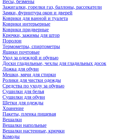
Весы, безмены
Зажигалки, горелки газ, баллоны, рассекатели
Замки, фурнитура окон и дверей
Коврики для ванной и туалета
Коврики интерьерные
Коврики придверные
Крючки, зажимы для штор
Поролон
Термометры, спиртометры
Ящики почтовые
Уход за одеждой и обувью
Доски гладильные, чехлы для гладильных досок
Ложка для обуви
Мешки, мячи для стирки
Ролики для чистки одежды
Средства по уходу за обувью
Сушилки для белья
Сушилки для обуви
Щетки для одежды
Хранение
Пакеты, пленка пищевая
Вешалки
Вешалки напольные
Вешалки настенные, крючки
Комоды