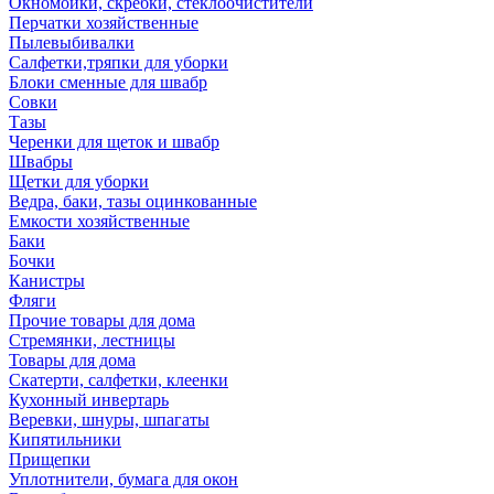
Окномойки, скребки, стеклоочистители
Перчатки хозяйственные
Пылевыбивалки
Салфетки,тряпки для уборки
Блоки сменные для швабр
Совки
Тазы
Черенки для щеток и швабр
Швабры
Щетки для уборки
Ведра, баки, тазы оцинкованные
Емкости хозяйственные
Баки
Бочки
Канистры
Фляги
Прочие товары для дома
Стремянки, лестницы
Товары для дома
Скатерти, салфетки, клеенки
Кухонный инвертарь
Веревки, шнуры, шпагаты
Кипятильники
Прищепки
Уплотнители, бумага для окон