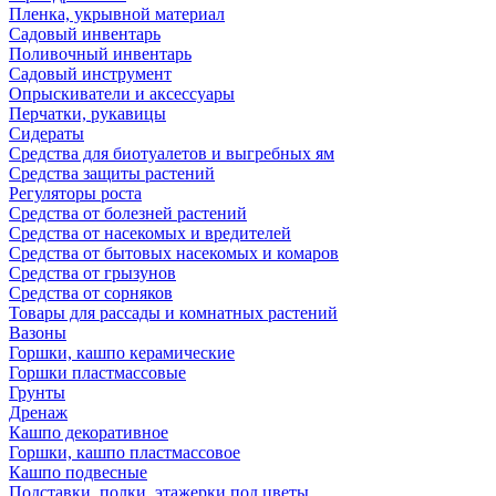
Пленка, укрывной материал
Садовый инвентарь
Поливочный инвентарь
Садовый инструмент
Опрыскиватели и аксессуары
Перчатки, рукавицы
Сидераты
Средства для биотуалетов и выгребных ям
Средства защиты растений
Регуляторы роста
Средства от болезней растений
Средства от насекомых и вредителей
Средства от бытовых насекомых и комаров
Средства от грызунов
Средства от сорняков
Товары для рассады и комнатных растений
Вазоны
Горшки, кашпо керамические
Горшки пластмассовые
Грунты
Дренаж
Кашпо декоративное
Горшки, кашпо пластмассовое
Кашпо подвесные
Подставки, полки, этажерки под цветы