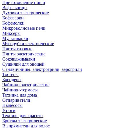
Приготовление пищи
Вафельницы
Духовки электрические
Кофеварки
Кофемолки
Микроволновые печи
Миксеры
Мультиварки
Мясорубки электрические
Плиты газовые
Плиты электрические
Соковыжималки
Сушилки для овощей
Сэндвичницы, электрогрили, аэрогрили
Тостеры
Блендеры
Чайники электрические
Чайники-термосы
Техника для дома
Отпариватели
Пылесосы
Утюги
Техника для красоты
Бритвы электрические
Выпрямители для волос