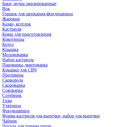
Баки, ведра эмалированные
Вок
Горшок для запекания,фондюшница
Жаровня
Казан, котелок
Кастрюля
Ковш для приготовления
Кокотницы
Котел
Крышка
Молоковарка
Набор кастрюль
Пароварка, мантоварка
Крышки для СВЧ
Противень
Сковорода
Скороварка
Соковарка
Сотейник
Тазы
Утятница
Фондюшница
Форма,кастрюля для выпечки, набор для выпечки
Чайник
Посуда для приема пищи