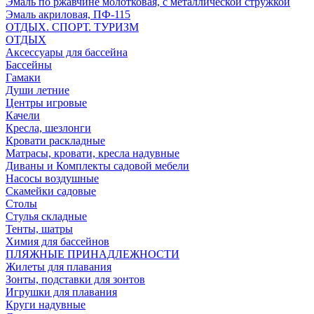
Эмаль по ржавчине молотковая, с металлической стружкой
Эмаль акриловая, ПФ-115
ОТДЫХ. СПОРТ. ТУРИЗМ
ОТДЫХ
Аксессуары для бассейна
Бассейны
Гамаки
Души летние
Центры игровые
Качели
Кресла, шезлонги
Кровати раскладные
Матрасы, кровати, кресла надувные
Диваны и Комплекты садовой мебели
Насосы воздушные
Скамейки садовые
Столы
Стулья складные
Тенты, шатры
Химия для бассейнов
ПЛЯЖНЫЕ ПРИНАДЛЕЖНОСТИ
Жилеты для плавания
Зонты, подставки для зонтов
Игрушки для плавания
Круги надувные