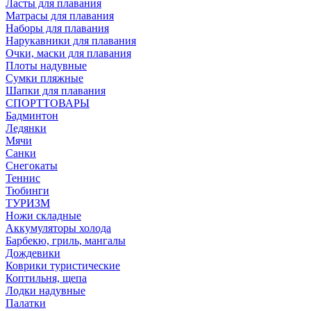
Ласты для плавания
Матрасы для плавания
Наборы для плавания
Нарукавники для плавания
Очки, маски для плавания
Плоты надувные
Сумки пляжные
Шапки для плавания
СПОРТТОВАРЫ
Бадминтон
Ледянки
Мячи
Санки
Снегокаты
Теннис
Тюбинги
ТУРИЗМ
Ножи складные
Аккумуляторы холода
Барбекю, гриль, мангалы
Дождевики
Коврики туристические
Коптильня, щепа
Лодки надувные
Палатки