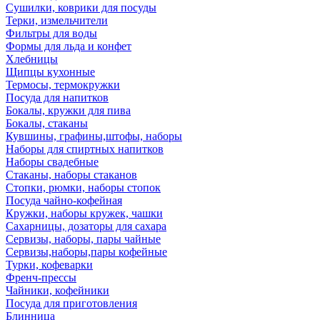
Сушилки, коврики для посуды
Терки, измельчители
Фильтры для воды
Формы для льда и конфет
Хлебницы
Щипцы кухонные
Термосы, термокружки
Посуда для напитков
Бокалы, кружки для пива
Бокалы, стаканы
Кувшины, графины,штофы, наборы
Наборы для спиртных напитков
Наборы свадебные
Стаканы, наборы стаканов
Стопки, рюмки, наборы стопок
Посуда чайно-кофейная
Кружки, наборы кружек, чашки
Сахарницы, дозаторы для сахара
Сервизы, наборы, пары чайные
Сервизы,наборы,пары кофейные
Турки, кофеварки
Френч-прессы
Чайники, кофейники
Посуда для приготовления
Блинница