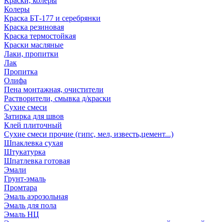
Краски, колеры
Колеры
Краска БТ-177 и серебрянки
Краска резиновая
Краска термостойкая
Краски масляные
Лаки, пропитки
Лак
Пропитка
Олифа
Пена монтажная, очистители
Растворители, смывка д/краски
Сухие смеси
Затирка для швов
Клей плиточный
Сухие смеси прочие (гипс, мел, известь,цемент...)
Шпаклевка сухая
Штукатурка
Шпатлевка готовая
Эмали
Грунт-эмаль
Промтара
Эмаль аэрозольная
Эмаль для пола
Эмаль НЦ