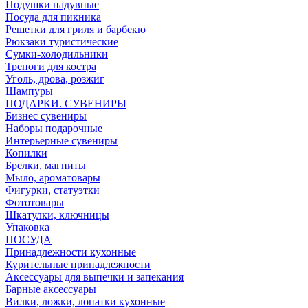
Подушки надувные
Посуда для пикника
Решетки для гриля и барбекю
Рюкзаки туристические
Сумки-холодильники
Треноги для костра
Уголь, дрова, розжиг
Шампуры
ПОДАРКИ. СУВЕНИРЫ
Бизнес сувениры
Наборы подарочные
Интерьерные сувениры
Копилки
Брелки, магниты
Мыло, ароматовары
Фигурки, статуэтки
Фототовары
Шкатулки, ключницы
Упаковка
ПОСУДА
Принадлежности кухонные
Курительные принадлежности
Аксессуары для выпечки и запекания
Барные аксессуары
Вилки, ложки, лопатки кухонные