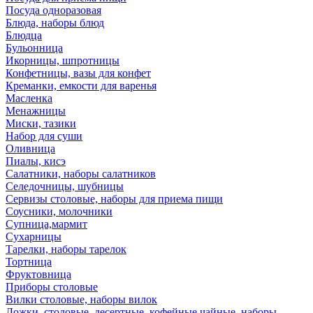
Посуда одноразовая
Блюда, наборы блюд
Блюдца
Бульонница
Икорницы, шпротницы
Конфетницы, вазы для конфет
Креманки, емкости для варенья
Масленка
Менажницы
Миски, тазики
Набор для суши
Оливница
Пиалы, кисэ
Салатники, наборы салатников
Селедочницы, шубницы
Сервизы столовые, наборы для приема пищи
Соусники, молочники
Супница,мармит
Сухарницы
Тарелки, наборы тарелок
Тортница
Фруктовница
Приборы столовые
Вилки столовые, наборы вилок
Ложки, столовые, десертные, кофейные,чайные, наборы