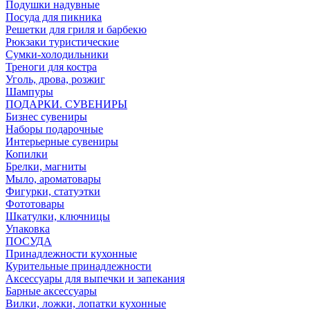
Подушки надувные
Посуда для пикника
Решетки для гриля и барбекю
Рюкзаки туристические
Сумки-холодильники
Треноги для костра
Уголь, дрова, розжиг
Шампуры
ПОДАРКИ. СУВЕНИРЫ
Бизнес сувениры
Наборы подарочные
Интерьерные сувениры
Копилки
Брелки, магниты
Мыло, ароматовары
Фигурки, статуэтки
Фототовары
Шкатулки, ключницы
Упаковка
ПОСУДА
Принадлежности кухонные
Курительные принадлежности
Аксессуары для выпечки и запекания
Барные аксессуары
Вилки, ложки, лопатки кухонные