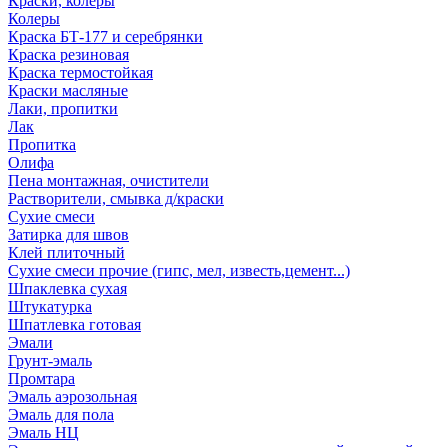
Краски, колеры
Колеры
Краска БТ-177 и серебрянки
Краска резиновая
Краска термостойкая
Краски масляные
Лаки, пропитки
Лак
Пропитка
Олифа
Пена монтажная, очистители
Растворители, смывка д/краски
Сухие смеси
Затирка для швов
Клей плиточный
Сухие смеси прочие (гипс, мел, известь,цемент...)
Шпаклевка сухая
Штукатурка
Шпатлевка готовая
Эмали
Грунт-эмаль
Промтара
Эмаль аэрозольная
Эмаль для пола
Эмаль НЦ