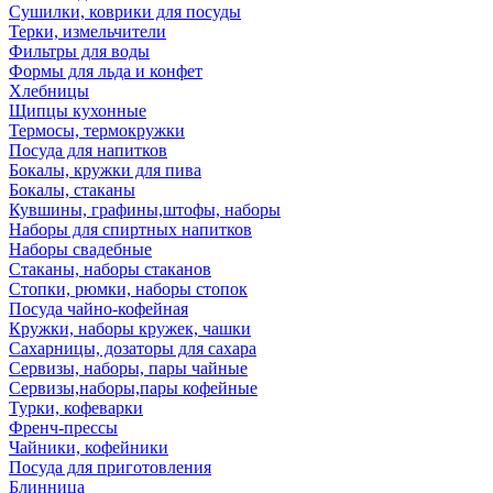
Сушилки, коврики для посуды
Терки, измельчители
Фильтры для воды
Формы для льда и конфет
Хлебницы
Щипцы кухонные
Термосы, термокружки
Посуда для напитков
Бокалы, кружки для пива
Бокалы, стаканы
Кувшины, графины,штофы, наборы
Наборы для спиртных напитков
Наборы свадебные
Стаканы, наборы стаканов
Стопки, рюмки, наборы стопок
Посуда чайно-кофейная
Кружки, наборы кружек, чашки
Сахарницы, дозаторы для сахара
Сервизы, наборы, пары чайные
Сервизы,наборы,пары кофейные
Турки, кофеварки
Френч-прессы
Чайники, кофейники
Посуда для приготовления
Блинница