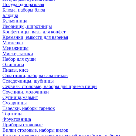
Посуда одноразовая
Блюда, наборы блюд
Блюдца
Бульонница
Икорницы, шпротницы
Конфетницы, вазы для конфет
Креманки, емкости для варенья
Масленка
Менажницы
Миски, тазики
Набор для суши
Оливница
Пиалы, кисэ
Салатники, наборы салатников
Селедочницы, шубницы
Сервизы столовые, наборы для приема пищи
Соусники, молочники
Супница,мармит
Сухарницы
Тарелки, наборы тарелок
Тортница
Фруктовница
Приборы столовые
Вилки столовые, наборы вилок
Ложки, столовые, десертные, кофейные,чайные, наборы