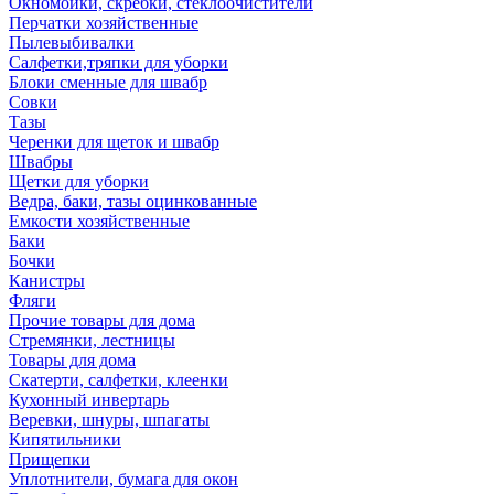
Окномойки, скребки, стеклоочистители
Перчатки хозяйственные
Пылевыбивалки
Салфетки,тряпки для уборки
Блоки сменные для швабр
Совки
Тазы
Черенки для щеток и швабр
Швабры
Щетки для уборки
Ведра, баки, тазы оцинкованные
Емкости хозяйственные
Баки
Бочки
Канистры
Фляги
Прочие товары для дома
Стремянки, лестницы
Товары для дома
Скатерти, салфетки, клеенки
Кухонный инвертарь
Веревки, шнуры, шпагаты
Кипятильники
Прищепки
Уплотнители, бумага для окон