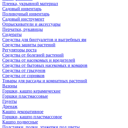
Пленка, укрывной материал
Садовый инвентарь
Поливочный инвентарь
Садовый инструмент
Опрыскиватели и аксессуары
Перчатки, рукавицы
Сидераты
Средства для биотуалетов и выгребных ям
Средства защиты растений
Регуляторы роста
Средства от болезней растений
Средства от насекомых и вредителей
Средства от бытовых насекомых и комаров
Средства от грызунов
Средства от сорняков
Товары для рассады и комнатных растений
Вазоны
Горшки, кашпо керамические
Горшки пластмассовые
Грунты
Дренаж
Кашпо декоративное
Горшки, кашпо пластмассовое
Кашпо подвесные
Подставки, полки, этажерки под цветы