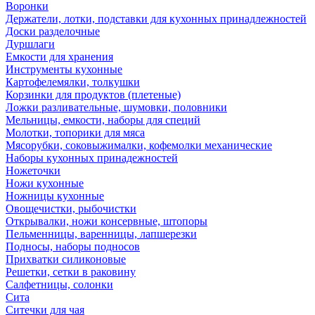
Воронки
Держатели, лотки, подставки для кухонных принадлежностей
Доски разделочные
Дуршлаги
Емкости для хранения
Инструменты кухонные
Картофелемялки, толкушки
Корзинки для продуктов (плетеные)
Ложки разливательные, шумовки, половники
Мельницы, емкости, наборы для специй
Молотки, топорики для мяса
Мясорубки, соковыжималки, кофемолки механические
Наборы кухонных принадежностей
Ножеточки
Ножи кухонные
Ножницы кухонные
Овощечистки, рыбочистки
Открывалки, ножи консервные, штопоры
Пельменницы, варенницы, лапшерезки
Подносы, наборы подносов
Прихватки силиконовые
Решетки, сетки в раковину
Салфетницы, солонки
Сита
Ситечки для чая