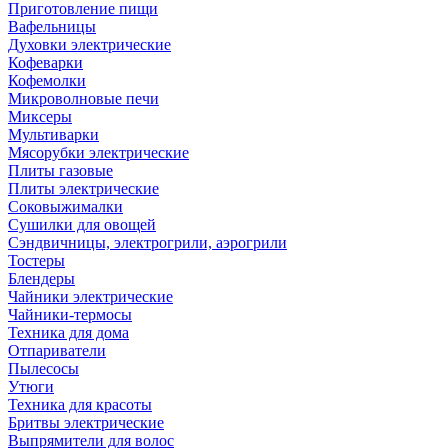
Приготовление пищи
Вафельницы
Духовки электрические
Кофеварки
Кофемолки
Микроволновые печи
Миксеры
Мультиварки
Мясорубки электрические
Плиты газовые
Плиты электрические
Соковыжималки
Сушилки для овощей
Сэндвичницы, электрогрили, аэрогрили
Тостеры
Блендеры
Чайники электрические
Чайники-термосы
Техника для дома
Отпариватели
Пылесосы
Утюги
Техника для красоты
Бритвы электрические
Выпрямители для волос