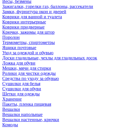
Весы, безмены
Зажигалки, горелки газ, баллоны, рассекатели
Замки, фурнитура окон и дверей
Коврики для ванной и туалета
Коврики интерьерные
Коврики придверные
Крючки, зажимы для штор
Поролон
Термометры, спиртометры
Ящики почтовые
Уход за одеждой и обувью
Доски гладильные, чехлы для гладильных досок
Ложка для обуви
Мешки, мячи для стирки
Ролики для чистки одежды
Средства по уходу за обувью
Сушилки для белья
Сушилки для обуви
Щетки для одежды
Хранение
Пакеты, пленка пищевая
Вешалки
Вешалки напольные
Вешалки настенные, крючки
Комоды