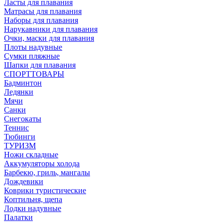
Ласты для плавания
Матрасы для плавания
Наборы для плавания
Нарукавники для плавания
Очки, маски для плавания
Плоты надувные
Сумки пляжные
Шапки для плавания
СПОРТТОВАРЫ
Бадминтон
Ледянки
Мячи
Санки
Снегокаты
Теннис
Тюбинги
ТУРИЗМ
Ножи складные
Аккумуляторы холода
Барбекю, гриль, мангалы
Дождевики
Коврики туристические
Коптильня, щепа
Лодки надувные
Палатки