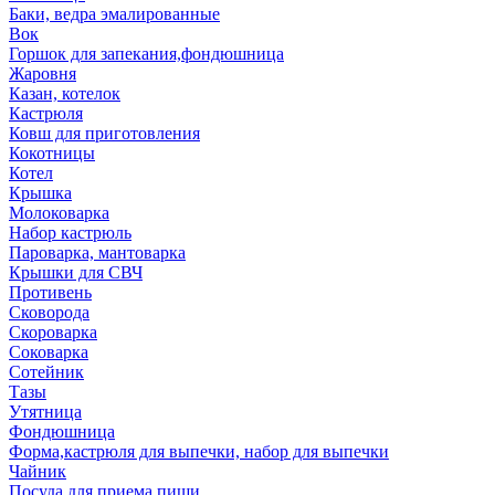
Баки, ведра эмалированные
Вок
Горшок для запекания,фондюшница
Жаровня
Казан, котелок
Кастрюля
Ковш для приготовления
Кокотницы
Котел
Крышка
Молоковарка
Набор кастрюль
Пароварка, мантоварка
Крышки для СВЧ
Противень
Сковорода
Скороварка
Соковарка
Сотейник
Тазы
Утятница
Фондюшница
Форма,кастрюля для выпечки, набор для выпечки
Чайник
Посуда для приема пищи