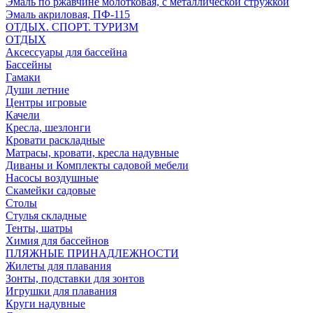
Эмаль по ржавчине молотковая, с металлической стружкой
Эмаль акриловая, ПФ-115
ОТДЫХ. СПОРТ. ТУРИЗМ
ОТДЫХ
Аксессуары для бассейна
Бассейны
Гамаки
Души летние
Центры игровые
Качели
Кресла, шезлонги
Кровати раскладные
Матрасы, кровати, кресла надувные
Диваны и Комплекты садовой мебели
Насосы воздушные
Скамейки садовые
Столы
Стулья складные
Тенты, шатры
Химия для бассейнов
ПЛЯЖНЫЕ ПРИНАДЛЕЖНОСТИ
Жилеты для плавания
Зонты, подставки для зонтов
Игрушки для плавания
Круги надувные