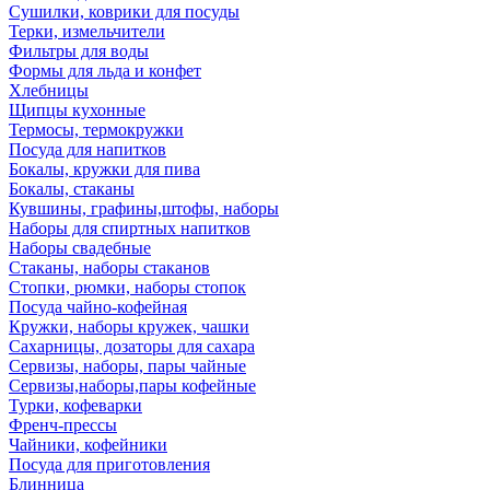
Сушилки, коврики для посуды
Терки, измельчители
Фильтры для воды
Формы для льда и конфет
Хлебницы
Щипцы кухонные
Термосы, термокружки
Посуда для напитков
Бокалы, кружки для пива
Бокалы, стаканы
Кувшины, графины,штофы, наборы
Наборы для спиртных напитков
Наборы свадебные
Стаканы, наборы стаканов
Стопки, рюмки, наборы стопок
Посуда чайно-кофейная
Кружки, наборы кружек, чашки
Сахарницы, дозаторы для сахара
Сервизы, наборы, пары чайные
Сервизы,наборы,пары кофейные
Турки, кофеварки
Френч-прессы
Чайники, кофейники
Посуда для приготовления
Блинница