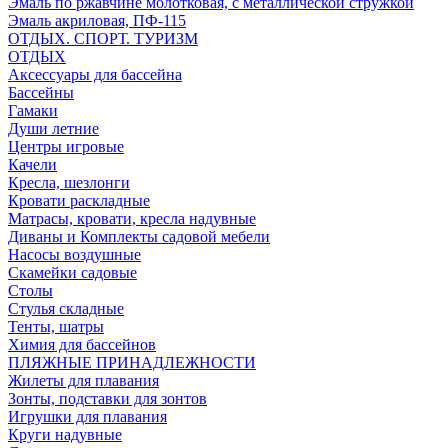
Эмаль по ржавчине молотковая, с металлической стружкой
Эмаль акриловая, ПФ-115
ОТДЫХ. СПОРТ. ТУРИЗМ
ОТДЫХ
Аксессуары для бассейна
Бассейны
Гамаки
Души летние
Центры игровые
Качели
Кресла, шезлонги
Кровати раскладные
Матрасы, кровати, кресла надувные
Диваны и Комплекты садовой мебели
Насосы воздушные
Скамейки садовые
Столы
Стулья складные
Тенты, шатры
Химия для бассейнов
ПЛЯЖНЫЕ ПРИНАДЛЕЖНОСТИ
Жилеты для плавания
Зонты, подставки для зонтов
Игрушки для плавания
Круги надувные