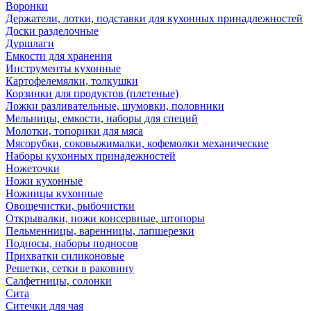
Воронки
Держатели, лотки, подставки для кухонных принадлежностей
Доски разделочные
Дуршлаги
Емкости для хранения
Инструменты кухонные
Картофелемялки, толкушки
Корзинки для продуктов (плетеные)
Ложки разливательные, шумовки, половники
Мельницы, емкости, наборы для специй
Молотки, топорики для мяса
Мясорубки, соковыжималки, кофемолки механические
Наборы кухонных принадежностей
Ножеточки
Ножи кухонные
Ножницы кухонные
Овощечистки, рыбочистки
Открывалки, ножи консервные, штопоры
Пельменницы, варенницы, лапшерезки
Подносы, наборы подносов
Прихватки силиконовые
Решетки, сетки в раковину
Салфетницы, солонки
Сита
Ситечки для чая