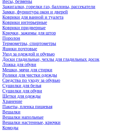
Весы, безмены
Зажигалки, горелки газ, баллоны, рассекатели
Замки, фурнитура окон и дверей
Коврики для ванной и туалета
Коврики интерьерные
Коврики придверные
Крючки, зажимы для штор
Поролон
Термометры, спиртометры
Ящики почтовые
Уход за одеждой и обувью
Доски гладильные, чехлы для гладильных досок
Ложка для обуви
Мешки, мячи для стирки
Ролики для чистки одежды
Средства по уходу за обувью
Сушилки для белья
Сушилки для обуви
Щетки для одежды
Хранение
Пакеты, пленка пищевая
Вешалки
Вешалки напольные
Вешалки настенные, крючки
Комоды