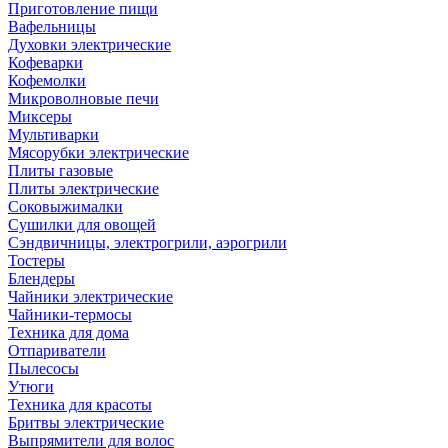
Приготовление пищи
Вафельницы
Духовки электрические
Кофеварки
Кофемолки
Микроволновые печи
Миксеры
Мультиварки
Мясорубки электрические
Плиты газовые
Плиты электрические
Соковыжималки
Сушилки для овощей
Сэндвичницы, электрогрили, аэрогрили
Тостеры
Блендеры
Чайники электрические
Чайники-термосы
Техника для дома
Отпариватели
Пылесосы
Утюги
Техника для красоты
Бритвы электрические
Выпрямители для волос