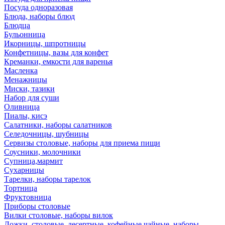
Посуда одноразовая
Блюда, наборы блюд
Блюдца
Бульонница
Икорницы, шпротницы
Конфетницы, вазы для конфет
Креманки, емкости для варенья
Масленка
Менажницы
Миски, тазики
Набор для суши
Оливница
Пиалы, кисэ
Салатники, наборы салатников
Селедочницы, шубницы
Сервизы столовые, наборы для приема пищи
Соусники, молочники
Супница,мармит
Сухарницы
Тарелки, наборы тарелок
Тортница
Фруктовница
Приборы столовые
Вилки столовые, наборы вилок
Ложки, столовые, десертные, кофейные,чайные, наборы