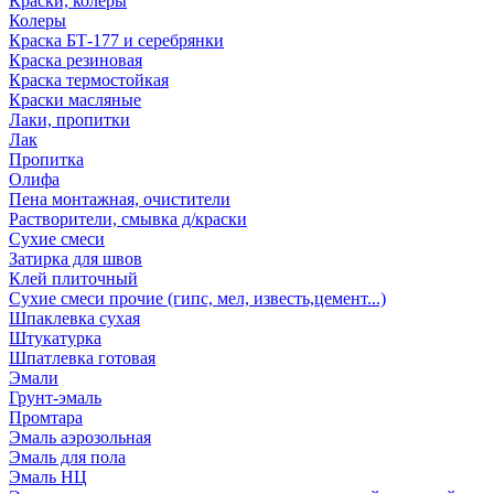
Краски, колеры
Колеры
Краска БТ-177 и серебрянки
Краска резиновая
Краска термостойкая
Краски масляные
Лаки, пропитки
Лак
Пропитка
Олифа
Пена монтажная, очистители
Растворители, смывка д/краски
Сухие смеси
Затирка для швов
Клей плиточный
Сухие смеси прочие (гипс, мел, известь,цемент...)
Шпаклевка сухая
Штукатурка
Шпатлевка готовая
Эмали
Грунт-эмаль
Промтара
Эмаль аэрозольная
Эмаль для пола
Эмаль НЦ