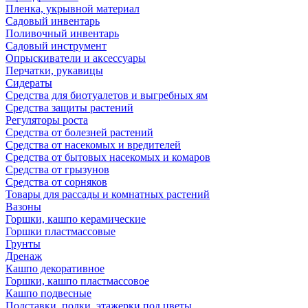
Пленка, укрывной материал
Садовый инвентарь
Поливочный инвентарь
Садовый инструмент
Опрыскиватели и аксессуары
Перчатки, рукавицы
Сидераты
Средства для биотуалетов и выгребных ям
Средства защиты растений
Регуляторы роста
Средства от болезней растений
Средства от насекомых и вредителей
Средства от бытовых насекомых и комаров
Средства от грызунов
Средства от сорняков
Товары для рассады и комнатных растений
Вазоны
Горшки, кашпо керамические
Горшки пластмассовые
Грунты
Дренаж
Кашпо декоративное
Горшки, кашпо пластмассовое
Кашпо подвесные
Подставки, полки, этажерки под цветы