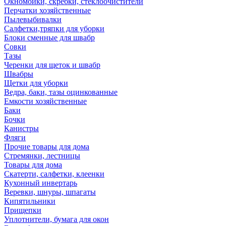
Окномойки, скребки, стеклоочистители
Перчатки хозяйственные
Пылевыбивалки
Салфетки,тряпки для уборки
Блоки сменные для швабр
Совки
Тазы
Черенки для щеток и швабр
Швабры
Щетки для уборки
Ведра, баки, тазы оцинкованные
Емкости хозяйственные
Баки
Бочки
Канистры
Фляги
Прочие товары для дома
Стремянки, лестницы
Товары для дома
Скатерти, салфетки, клеенки
Кухонный инвертарь
Веревки, шнуры, шпагаты
Кипятильники
Прищепки
Уплотнители, бумага для окон