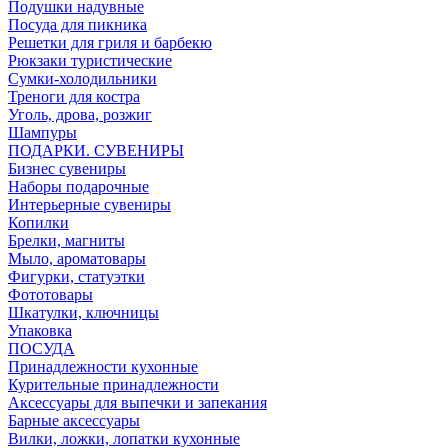
Подушки надувные
Посуда для пикника
Решетки для гриля и барбекю
Рюкзаки туристические
Сумки-холодильники
Треноги для костра
Уголь, дрова, розжиг
Шампуры
ПОДАРКИ. СУВЕНИРЫ
Бизнес сувениры
Наборы подарочные
Интерьерные сувениры
Копилки
Брелки, магниты
Мыло, ароматовары
Фигурки, статуэтки
Фототовары
Шкатулки, ключницы
Упаковка
ПОСУДА
Принадлежности кухонные
Курительные принадлежности
Аксессуары для выпечки и запекания
Барные аксессуары
Вилки, ложки, лопатки кухонные