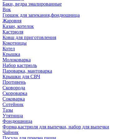
Баки, ведра эмалированные
Вок
Горшок для запекания,фондюшница
Жаровня
Казан, котелок
Кастрюля
Ковш для приготовления
Кокотницы
Котел
Крышка
Молоковарка
Набор кастрюль
Пароварка, мантоварка
Крышки для СВЧ
Противень
Сковорода
Скороварка
Соковарка
Сотейник
Тазы
Утятница
Фондюшница
Форма,кастрюля для выпечки, набор для выпечки
Чайник
Посуда для приема пищи