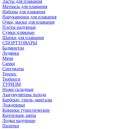
Ласты для плавания
Матрасы для плавания
Наборы для плавания
Нарукавники для плавания
Очки, маски для плавания
Плоты надувные
Сумки пляжные
Шапки для плавания
СПОРТТОВАРЫ
Бадминтон
Ледянки
Мячи
Санки
Снегокаты
Теннис
Тюбинги
ТУРИЗМ
Ножи складные
Аккумуляторы холода
Барбекю, гриль, мангалы
Дождевики
Коврики туристические
Коптильня, щепа
Лодки надувные
Палатки