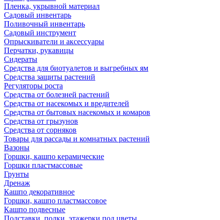
Пленка, укрывной материал
Садовый инвентарь
Поливочный инвентарь
Садовый инструмент
Опрыскиватели и аксессуары
Перчатки, рукавицы
Сидераты
Средства для биотуалетов и выгребных ям
Средства защиты растений
Регуляторы роста
Средства от болезней растений
Средства от насекомых и вредителей
Средства от бытовых насекомых и комаров
Средства от грызунов
Средства от сорняков
Товары для рассады и комнатных растений
Вазоны
Горшки, кашпо керамические
Горшки пластмассовые
Грунты
Дренаж
Кашпо декоративное
Горшки, кашпо пластмассовое
Кашпо подвесные
Подставки, полки, этажерки под цветы