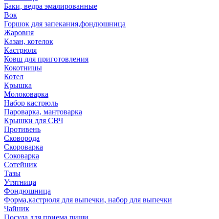
Баки, ведра эмалированные
Вок
Горшок для запекания,фондюшница
Жаровня
Казан, котелок
Кастрюля
Ковш для приготовления
Кокотницы
Котел
Крышка
Молоковарка
Набор кастрюль
Пароварка, мантоварка
Крышки для СВЧ
Противень
Сковорода
Скороварка
Соковарка
Сотейник
Тазы
Утятница
Фондюшница
Форма,кастрюля для выпечки, набор для выпечки
Чайник
Посуда для приема пищи