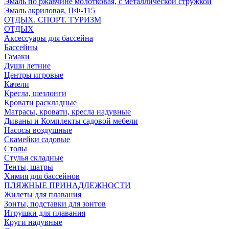
Эмаль по ржавчине молотковая, с металлической стружкой
Эмаль акриловая, ПФ-115
ОТДЫХ. СПОРТ. ТУРИЗМ
ОТДЫХ
Аксессуары для бассейна
Бассейны
Гамаки
Души летние
Центры игровые
Качели
Кресла, шезлонги
Кровати раскладные
Матрасы, кровати, кресла надувные
Диваны и Комплекты садовой мебели
Насосы воздушные
Скамейки садовые
Столы
Стулья складные
Тенты, шатры
Химия для бассейнов
ПЛЯЖНЫЕ ПРИНАДЛЕЖНОСТИ
Жилеты для плавания
Зонты, подставки для зонтов
Игрушки для плавания
Круги надувные