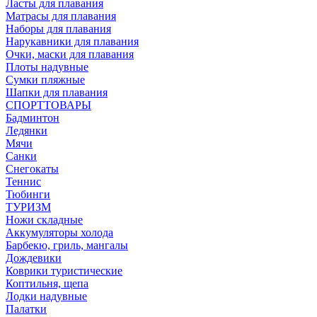
Ласты для плавания
Матрасы для плавания
Наборы для плавания
Нарукавники для плавания
Очки, маски для плавания
Плоты надувные
Сумки пляжные
Шапки для плавания
СПОРТТОВАРЫ
Бадминтон
Ледянки
Мячи
Санки
Снегокаты
Теннис
Тюбинги
ТУРИЗМ
Ножи складные
Аккумуляторы холода
Барбекю, гриль, мангалы
Дождевики
Коврики туристические
Коптильня, щепа
Лодки надувные
Палатки