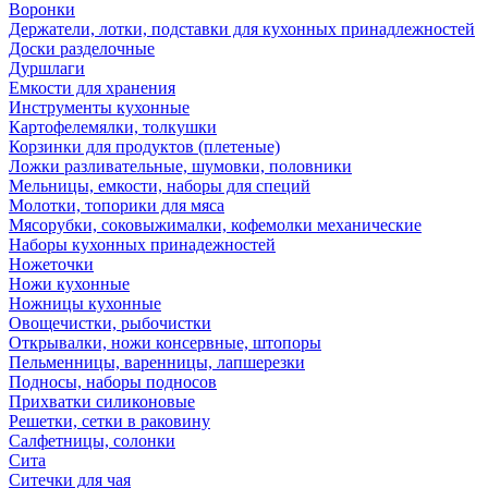
Воронки
Держатели, лотки, подставки для кухонных принадлежностей
Доски разделочные
Дуршлаги
Емкости для хранения
Инструменты кухонные
Картофелемялки, толкушки
Корзинки для продуктов (плетеные)
Ложки разливательные, шумовки, половники
Мельницы, емкости, наборы для специй
Молотки, топорики для мяса
Мясорубки, соковыжималки, кофемолки механические
Наборы кухонных принадежностей
Ножеточки
Ножи кухонные
Ножницы кухонные
Овощечистки, рыбочистки
Открывалки, ножи консервные, штопоры
Пельменницы, варенницы, лапшерезки
Подносы, наборы подносов
Прихватки силиконовые
Решетки, сетки в раковину
Салфетницы, солонки
Сита
Ситечки для чая