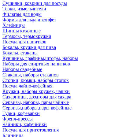
Сушилки, коврики для посуды
Терки, измельчители
Фильтры для воды
Формы для льда и конфет
Хлебницы
Щипцы кухонные
Термосы, термокружки
Посуда для напитков
Бокалы, кружки для пива
Бокалы, стаканы
Кувшины, графины,штофы, наборы
Наборы для спиртных напитков
Наборы свадебные
Стаканы, наборы стаканов
Стопки, рюмки, наборы стопок
Посуда чайно-кофейная
Кружки, наборы кружек, чашки
Сахарницы, дозаторы для сахара
Сервизы, наборы, пары чайные
Сервизы,наборы,пары кофейные
Турки, кофеварки
Френч-прессы
Чайники, кофейники
Посуда для приготовления
Блинница