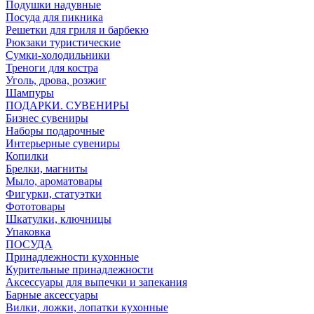
Подушки надувные
Посуда для пикника
Решетки для гриля и барбекю
Рюкзаки туристические
Сумки-холодильники
Треноги для костра
Уголь, дрова, розжиг
Шампуры
ПОДАРКИ. СУВЕНИРЫ
Бизнес сувениры
Наборы подарочные
Интерьерные сувениры
Копилки
Брелки, магниты
Мыло, ароматовары
Фигурки, статуэтки
Фототовары
Шкатулки, ключницы
Упаковка
ПОСУДА
Принадлежности кухонные
Курительные принадлежности
Аксессуары для выпечки и запекания
Барные аксессуары
Вилки, ложки, лопатки кухонные