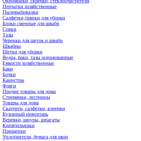
Окномойки, скребки, стеклоочистители
Перчатки хозяйственные
Пылевыбивалки
Салфетки,тряпки для уборки
Блоки сменные для швабр
Совки
Тазы
Черенки для щеток и швабр
Швабры
Щетки для уборки
Ведра, баки, тазы оцинкованные
Емкости хозяйственные
Баки
Бочки
Канистры
Фляги
Прочие товары для дома
Стремянки, лестницы
Товары для дома
Скатерти, салфетки, клеенки
Кухонный инвертарь
Веревки, шнуры, шпагаты
Кипятильники
Прищепки
Уплотнители, бумага для окон