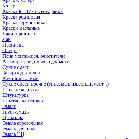
Краски, колеры
Колеры
Краска БТ-177 и серебрянки
Краска резиновая
Краска термостойкая
Краски масляные
Лаки, пропитки
Лак
Пропитка
Олифа
Пена монтажная, очистители
Растворители, смывка д/краски
Сухие смеси
Затирка для швов
Клей плиточный
Сухие смеси прочие (гипс, мел, известь,цемент...)
Шпаклевка сухая
Штукатурка
Шпатлевка готовая
Эмали
Грунт-эмаль
Промтара
Эмаль аэрозольная
Эмаль для пола
Эмаль НЦ