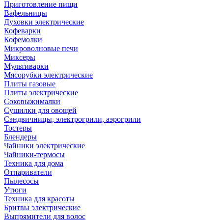
Приготовление пищи
Вафельницы
Духовки электрические
Кофеварки
Кофемолки
Микроволновые печи
Миксеры
Мультиварки
Мясорубки электрические
Плиты газовые
Плиты электрические
Соковыжималки
Сушилки для овощей
Сэндвичницы, электрогрили, аэрогрили
Тостеры
Блендеры
Чайники электрические
Чайники-термосы
Техника для дома
Отпариватели
Пылесосы
Утюги
Техника для красоты
Бритвы электрические
Выпрямители для волос