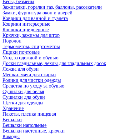
Весы, безмены
Зажигалки, горелки газ, баллоны, рассекатели
Замки, фурнитура окон и дверей
Коврики для ванной и туалета
Коврики интерьерные
Коврики придверные
Крючки, зажимы для штор
Поролон
Термометры, спиртометры
Ящики почтовые
Уход за одеждой и обувью
Доски гладильные, чехлы для гладильных досок
Ложка для обуви
Мешки, мячи для стирки
Ролики для чистки одежды
Средства по уходу за обувью
Сушилки для белья
Сушилки для обуви
Щетки для одежды
Хранение
Пакеты, пленка пищевая
Вешалки
Вешалки напольные
Вешалки настенные, крючки
Комоды