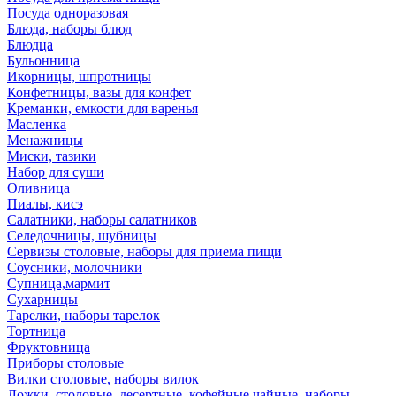
Посуда одноразовая
Блюда, наборы блюд
Блюдца
Бульонница
Икорницы, шпротницы
Конфетницы, вазы для конфет
Креманки, емкости для варенья
Масленка
Менажницы
Миски, тазики
Набор для суши
Оливница
Пиалы, кисэ
Салатники, наборы салатников
Селедочницы, шубницы
Сервизы столовые, наборы для приема пищи
Соусники, молочники
Супница,мармит
Сухарницы
Тарелки, наборы тарелок
Тортница
Фруктовница
Приборы столовые
Вилки столовые, наборы вилок
Ложки, столовые, десертные, кофейные,чайные, наборы