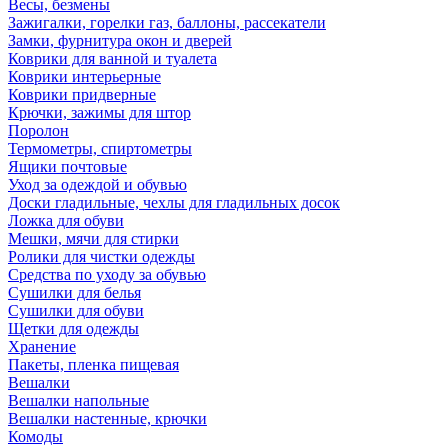
Весы, безмены
Зажигалки, горелки газ, баллоны, рассекатели
Замки, фурнитура окон и дверей
Коврики для ванной и туалета
Коврики интерьерные
Коврики придверные
Крючки, зажимы для штор
Поролон
Термометры, спиртометры
Ящики почтовые
Уход за одеждой и обувью
Доски гладильные, чехлы для гладильных досок
Ложка для обуви
Мешки, мячи для стирки
Ролики для чистки одежды
Средства по уходу за обувью
Сушилки для белья
Сушилки для обуви
Щетки для одежды
Хранение
Пакеты, пленка пищевая
Вешалки
Вешалки напольные
Вешалки настенные, крючки
Комоды