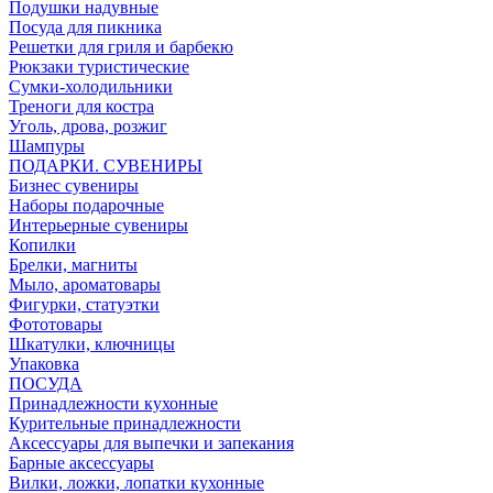
Подушки надувные
Посуда для пикника
Решетки для гриля и барбекю
Рюкзаки туристические
Сумки-холодильники
Треноги для костра
Уголь, дрова, розжиг
Шампуры
ПОДАРКИ. СУВЕНИРЫ
Бизнес сувениры
Наборы подарочные
Интерьерные сувениры
Копилки
Брелки, магниты
Мыло, ароматовары
Фигурки, статуэтки
Фототовары
Шкатулки, ключницы
Упаковка
ПОСУДА
Принадлежности кухонные
Курительные принадлежности
Аксессуары для выпечки и запекания
Барные аксессуары
Вилки, ложки, лопатки кухонные