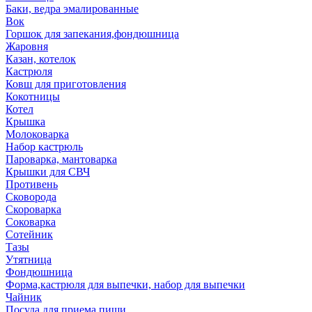
Баки, ведра эмалированные
Вок
Горшок для запекания,фондюшница
Жаровня
Казан, котелок
Кастрюля
Ковш для приготовления
Кокотницы
Котел
Крышка
Молоковарка
Набор кастрюль
Пароварка, мантоварка
Крышки для СВЧ
Противень
Сковорода
Скороварка
Соковарка
Сотейник
Тазы
Утятница
Фондюшница
Форма,кастрюля для выпечки, набор для выпечки
Чайник
Посуда для приема пищи