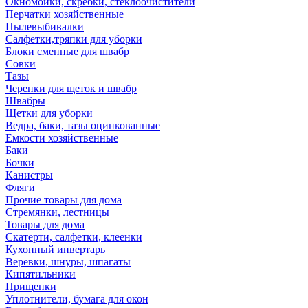
Окномойки, скребки, стеклоочистители
Перчатки хозяйственные
Пылевыбивалки
Салфетки,тряпки для уборки
Блоки сменные для швабр
Совки
Тазы
Черенки для щеток и швабр
Швабры
Щетки для уборки
Ведра, баки, тазы оцинкованные
Емкости хозяйственные
Баки
Бочки
Канистры
Фляги
Прочие товары для дома
Стремянки, лестницы
Товары для дома
Скатерти, салфетки, клеенки
Кухонный инвертарь
Веревки, шнуры, шпагаты
Кипятильники
Прищепки
Уплотнители, бумага для окон