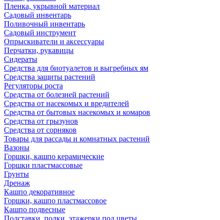
Пленка, укрывной материал
Садовый инвентарь
Поливочный инвентарь
Садовый инструмент
Опрыскиватели и аксессуары
Перчатки, рукавицы
Сидераты
Средства для биотуалетов и выгребных ям
Средства защиты растений
Регуляторы роста
Средства от болезней растений
Средства от насекомых и вредителей
Средства от бытовых насекомых и комаров
Средства от грызунов
Средства от сорняков
Товары для рассады и комнатных растений
Вазоны
Горшки, кашпо керамические
Горшки пластмассовые
Грунты
Дренаж
Кашпо декоративное
Горшки, кашпо пластмассовое
Кашпо подвесные
Подставки, полки, этажерки под цветы