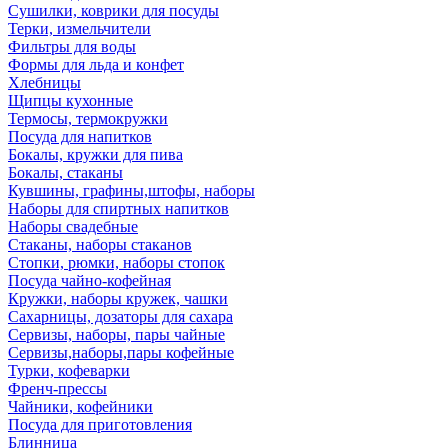
Сушилки, коврики для посуды
Терки, измельчители
Фильтры для воды
Формы для льда и конфет
Хлебницы
Щипцы кухонные
Термосы, термокружки
Посуда для напитков
Бокалы, кружки для пива
Бокалы, стаканы
Кувшины, графины,штофы, наборы
Наборы для спиртных напитков
Наборы свадебные
Стаканы, наборы стаканов
Стопки, рюмки, наборы стопок
Посуда чайно-кофейная
Кружки, наборы кружек, чашки
Сахарницы, дозаторы для сахара
Сервизы, наборы, пары чайные
Сервизы,наборы,пары кофейные
Турки, кофеварки
Френч-прессы
Чайники, кофейники
Посуда для приготовления
Блинница