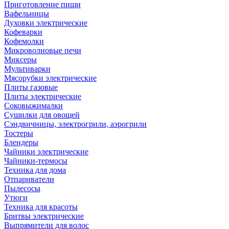
Приготовление пищи
Вафельницы
Духовки электрические
Кофеварки
Кофемолки
Микроволновые печи
Миксеры
Мультиварки
Мясорубки электрические
Плиты газовые
Плиты электрические
Соковыжималки
Сушилки для овощей
Сэндвичницы, электрогрили, аэрогрили
Тостеры
Блендеры
Чайники электрические
Чайники-термосы
Техника для дома
Отпариватели
Пылесосы
Утюги
Техника для красоты
Бритвы электрические
Выпрямители для волос