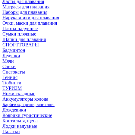
Ласты для плавания
Матрасы для плавания
Наборы для плавания
Нарукавники для плавания
Очки, маски для плавания
Плоты надувные
Сумки пляжные
Шапки для плавания
СПОРТТОВАРЫ
Бадминтон
Ледянки
Мячи
Санки
Снегокаты
Теннис
Тюбинги
ТУРИЗМ
Ножи складные
Аккумуляторы холода
Барбекю, гриль, мангалы
Дождевики
Коврики туристические
Коптильня, щепа
Лодки надувные
Палатки