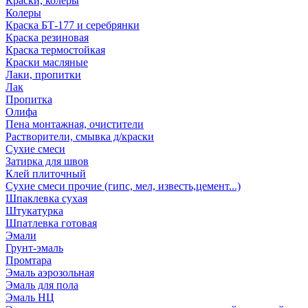
Краски, колеры
Колеры
Краска БТ-177 и серебрянки
Краска резиновая
Краска термостойкая
Краски масляные
Лаки, пропитки
Лак
Пропитка
Олифа
Пена монтажная, очистители
Растворители, смывка д/краски
Сухие смеси
Затирка для швов
Клей плиточный
Сухие смеси прочие (гипс, мел, известь,цемент...)
Шпаклевка сухая
Штукатурка
Шпатлевка готовая
Эмали
Грунт-эмаль
Промтара
Эмаль аэрозольная
Эмаль для пола
Эмаль НЦ