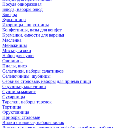
Посуда одноразовая
Блюда, наборы блюд
Блюдца
Бульонница
Икорницы, шпротницы
Конфетницы, вазы для конфет
Креманки, емкости для варенья
Масленка
Менажницы
Миски, тазики
Набор для суши
Оливница
Пиалы, кисэ
Салатники, наборы салатников
Селедочницы, шубницы
Сервизы столовые, наборы для приема пищи
Соусники, молочники
Супница,мармит
Сухарницы
Тарелки, наборы тарелок
Тортница
Фруктовница
Приборы столовые
Вилки столовые, наборы вилок
Ложки, столовые, десертные, кофейные,чайные, наборы