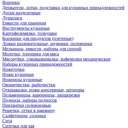
Воронки
Держатели, лотки, подставки для кухонных принадлежностей
Доски разделочные
Дуршлаги
Емкости для хранения
Инструменты кухонные
Картофелемялки, толкушки
Корзинки для продуктов (плетеные)
Ложки разливательные, шумовки, половники
Мельницы, емкости, наборы для специй
Молотки, топорики для мяса
Мясорубки, соковыжималки, кофемолки механические
Наборы кухонных принадежностей
Ножеточки
Ножи кухонные
Ножницы кухонные
Овощечистки, рыбочистки
Открывалки, ножи консервные, штопоры
Пельменницы, варенницы, лапшерезки
Подносы, наборы подносов
Прихватки силиконовые
Решетки, сетки в раковину
Салфетницы, солонки
Сита
Ситечки для чая