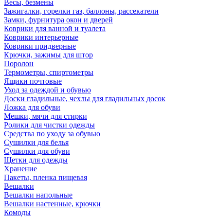
Весы, безмены
Зажигалки, горелки газ, баллоны, рассекатели
Замки, фурнитура окон и дверей
Коврики для ванной и туалета
Коврики интерьерные
Коврики придверные
Крючки, зажимы для штор
Поролон
Термометры, спиртометры
Ящики почтовые
Уход за одеждой и обувью
Доски гладильные, чехлы для гладильных досок
Ложка для обуви
Мешки, мячи для стирки
Ролики для чистки одежды
Средства по уходу за обувью
Сушилки для белья
Сушилки для обуви
Щетки для одежды
Хранение
Пакеты, пленка пищевая
Вешалки
Вешалки напольные
Вешалки настенные, крючки
Комоды