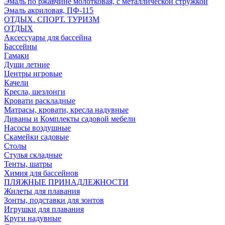
Эмаль по ржавчине молотковая, с металлической стружкой
Эмаль акриловая, ПФ-115
ОТДЫХ. СПОРТ. ТУРИЗМ
ОТДЫХ
Аксессуары для бассейна
Бассейны
Гамаки
Души летние
Центры игровые
Качели
Кресла, шезлонги
Кровати раскладные
Матрасы, кровати, кресла надувные
Диваны и Комплекты садовой мебели
Насосы воздушные
Скамейки садовые
Столы
Стулья складные
Тенты, шатры
Химия для бассейнов
ПЛЯЖНЫЕ ПРИНАДЛЕЖНОСТИ
Жилеты для плавания
Зонты, подставки для зонтов
Игрушки для плавания
Круги надувные