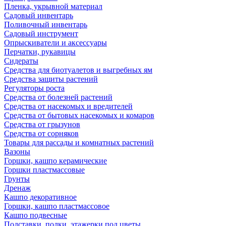
Пленка, укрывной материал
Садовый инвентарь
Поливочный инвентарь
Садовый инструмент
Опрыскиватели и аксессуары
Перчатки, рукавицы
Сидераты
Средства для биотуалетов и выгребных ям
Средства защиты растений
Регуляторы роста
Средства от болезней растений
Средства от насекомых и вредителей
Средства от бытовых насекомых и комаров
Средства от грызунов
Средства от сорняков
Товары для рассады и комнатных растений
Вазоны
Горшки, кашпо керамические
Горшки пластмассовые
Грунты
Дренаж
Кашпо декоративное
Горшки, кашпо пластмассовое
Кашпо подвесные
Подставки, полки, этажерки под цветы