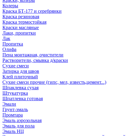
Краски, колеры
Колеры
Краска БТ-177 и серебрянки
Краска резиновая
Краска термостойкая
Краски масляные
Лаки, пропитки
Лак
Пропитка
Олифа
Пена монтажная, очистители
Растворители, смывка д/краски
Сухие смеси
Затирка для швов
Клей плиточный
Сухие смеси прочие (гипс, мел, известь,цемент...)
Шпаклевка сухая
Штукатурка
Шпатлевка готовая
Эмали
Грунт-эмаль
Промтара
Эмаль аэрозольная
Эмаль для пола
Эмаль НЦ