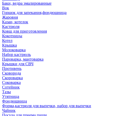
Баки, ведра эмалированные
Вок
Горшок для запекания,фондюшница
Жаровня
Казан, котелок
Кастрюля
Ковш для приготовления
Кокотницы
Котел
Крышка
Молоковарка
Набор кастрюль
Пароварка, мантоварка
Крышки для СВЧ
Противень
Сковорода
Скороварка
Соковарка
Сотейник
Тазы
Утятница
Фондюшница
Форма,кастрюля для выпечки, набор для выпечки
Чайник
Посуда для приема пищи