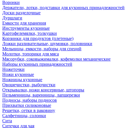
Воронки
Держатели, лотки, подставки для кухонных принадлежностей
Доски разделочные
Дуршлаги
Емкости для хранения
Инструменты кухонные
Картофелемялки, толкушки
Корзинки для продуктов (плетеные)
Ложки разливательные, шумовки, половники
Мельницы, емкости, наборы для специй
Молотки, топорики для мяса
Мясорубки, соковыжималки, кофемолки механические
Наборы кухонных принадежностей
Ножеточки
Ножи кухонные
Ножницы кухонные
Овощечистки, рыбочистки
Открывалки, ножи консервные, штопоры
Пельменницы, варенницы, лапшерезки
Подносы, наборы подносов
Прихватки силиконовые
Решетки, сетки в раковину
Салфетницы, солонки
Сита
Ситечки для чая