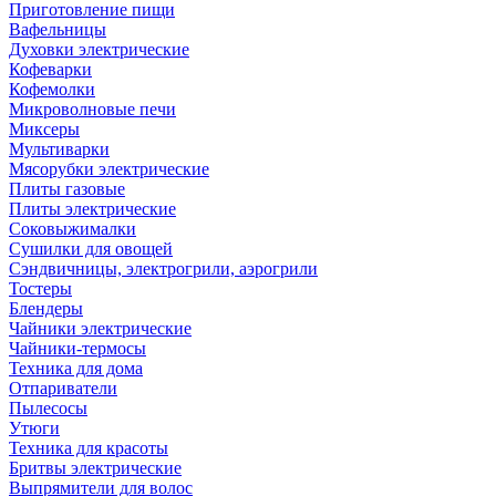
Приготовление пищи
Вафельницы
Духовки электрические
Кофеварки
Кофемолки
Микроволновые печи
Миксеры
Мультиварки
Мясорубки электрические
Плиты газовые
Плиты электрические
Соковыжималки
Сушилки для овощей
Сэндвичницы, электрогрили, аэрогрили
Тостеры
Блендеры
Чайники электрические
Чайники-термосы
Техника для дома
Отпариватели
Пылесосы
Утюги
Техника для красоты
Бритвы электрические
Выпрямители для волос