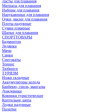
Ласты для плавания
Матрасы для плавания
Наборы для плавания
Нарукавники для плавания
Очки, маски для плавания
Плоты надувные
Сумки пляжные
Шапки для плавания
СПОРТТОВАРЫ
Бадминтон
Ледянки
Мячи
Санки
Снегокаты
Теннис
Тюбинги
ТУРИЗМ
Ножи складные
Аккумуляторы холода
Барбекю, гриль, мангалы
Дождевики
Коврики туристические
Коптильня, щепа
Лодки надувные
Палатки