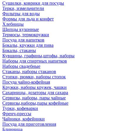
Сушилки, коврики для посуды
Терки, измельчители
Фильтры для воды
Формы для льда и конфет
Хлебницы
Щипцы кухонные
Термосы, термокружки
Посуда для напитков
Бокалы, кружки для пива
Бокалы, стаканы
Кувшины, графины,штофы, наборы
Наборы для спиртных напитков
Наборы свадебные
Стаканы, наборы стаканов
Стопки, рюмки, наборы стопок
Посуда чайно-кофейная
Кружки, наборы кружек, чашки
Сахарницы, дозаторы для сахара
Сервизы, наборы, пары чайные
Сервизы,наборы,пары кофейные
Турки, кофеварки
Френч-прессы
Чайники, кофейники
Посуда для приготовления
Блинница