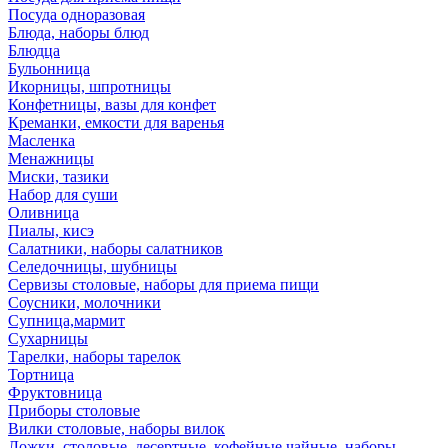
Посуда одноразовая
Блюда, наборы блюд
Блюдца
Бульонница
Икорницы, шпротницы
Конфетницы, вазы для конфет
Креманки, емкости для варенья
Масленка
Менажницы
Миски, тазики
Набор для суши
Оливница
Пиалы, кисэ
Салатники, наборы салатников
Селедочницы, шубницы
Сервизы столовые, наборы для приема пищи
Соусники, молочники
Супница,мармит
Сухарницы
Тарелки, наборы тарелок
Тортница
Фруктовница
Приборы столовые
Вилки столовые, наборы вилок
Ложки, столовые, десертные, кофейные,чайные, наборы