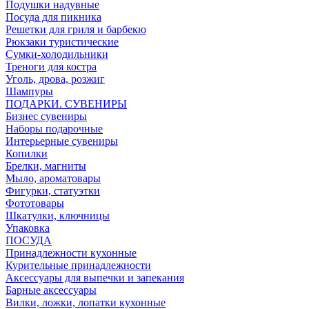
Подушки надувные
Посуда для пикника
Решетки для гриля и барбекю
Рюкзаки туристические
Сумки-холодильники
Треноги для костра
Уголь, дрова, розжиг
Шампуры
ПОДАРКИ. СУВЕНИРЫ
Бизнес сувениры
Наборы подарочные
Интерьерные сувениры
Копилки
Брелки, магниты
Мыло, ароматовары
Фигурки, статуэтки
Фототовары
Шкатулки, ключницы
Упаковка
ПОСУДА
Принадлежности кухонные
Курительные принадлежности
Аксессуары для выпечки и запекания
Барные аксессуары
Вилки, ложки, лопатки кухонные