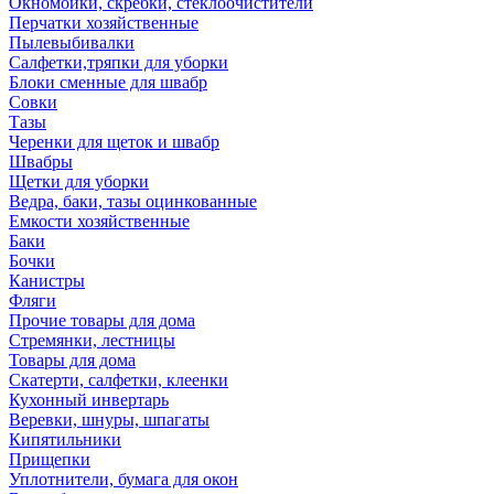
Окномойки, скребки, стеклоочистители
Перчатки хозяйственные
Пылевыбивалки
Салфетки,тряпки для уборки
Блоки сменные для швабр
Совки
Тазы
Черенки для щеток и швабр
Швабры
Щетки для уборки
Ведра, баки, тазы оцинкованные
Емкости хозяйственные
Баки
Бочки
Канистры
Фляги
Прочие товары для дома
Стремянки, лестницы
Товары для дома
Скатерти, салфетки, клеенки
Кухонный инвертарь
Веревки, шнуры, шпагаты
Кипятильники
Прищепки
Уплотнители, бумага для окон