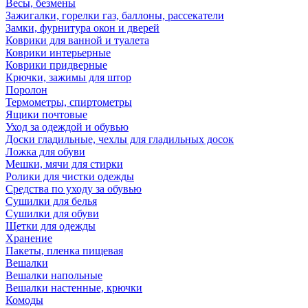
Весы, безмены
Зажигалки, горелки газ, баллоны, рассекатели
Замки, фурнитура окон и дверей
Коврики для ванной и туалета
Коврики интерьерные
Коврики придверные
Крючки, зажимы для штор
Поролон
Термометры, спиртометры
Ящики почтовые
Уход за одеждой и обувью
Доски гладильные, чехлы для гладильных досок
Ложка для обуви
Мешки, мячи для стирки
Ролики для чистки одежды
Средства по уходу за обувью
Сушилки для белья
Сушилки для обуви
Щетки для одежды
Хранение
Пакеты, пленка пищевая
Вешалки
Вешалки напольные
Вешалки настенные, крючки
Комоды