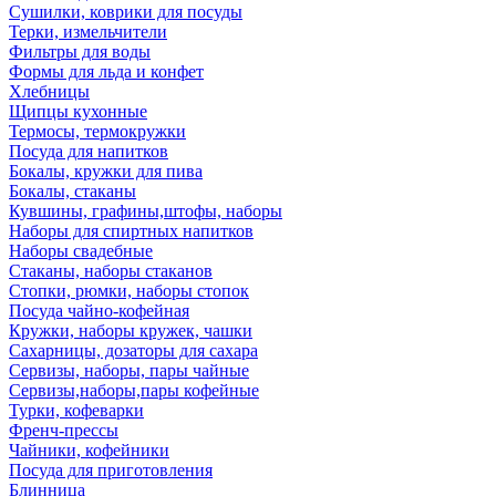
Сушилки, коврики для посуды
Терки, измельчители
Фильтры для воды
Формы для льда и конфет
Хлебницы
Щипцы кухонные
Термосы, термокружки
Посуда для напитков
Бокалы, кружки для пива
Бокалы, стаканы
Кувшины, графины,штофы, наборы
Наборы для спиртных напитков
Наборы свадебные
Стаканы, наборы стаканов
Стопки, рюмки, наборы стопок
Посуда чайно-кофейная
Кружки, наборы кружек, чашки
Сахарницы, дозаторы для сахара
Сервизы, наборы, пары чайные
Сервизы,наборы,пары кофейные
Турки, кофеварки
Френч-прессы
Чайники, кофейники
Посуда для приготовления
Блинница