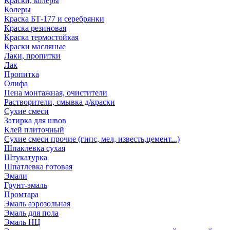
Краски, колеры
Колеры
Краска БТ-177 и серебрянки
Краска резиновая
Краска термостойкая
Краски масляные
Лаки, пропитки
Лак
Пропитка
Олифа
Пена монтажная, очистители
Растворители, смывка д/краски
Сухие смеси
Затирка для швов
Клей плиточный
Сухие смеси прочие (гипс, мел, известь,цемент...)
Шпаклевка сухая
Штукатурка
Шпатлевка готовая
Эмали
Грунт-эмаль
Промтара
Эмаль аэрозольная
Эмаль для пола
Эмаль НЦ