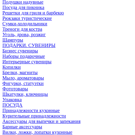
Подушки надувные
Посуда для пикника
Решетки для гриля и барбекю
Рюкзаки туристические
Сумки-холодильники
Треноги для костра
Уголь, дрова, розжиг
Шампуры
ПОДАРКИ. СУВЕНИРЫ
Бизнес сувениры
Наборы подарочные
Интерьерные сувениры
Копилки
Брелки, магниты
Мыло, ароматовары
Фигурки, статуэтки
Фототовары
Шкатулки, ключницы
Упаковка
ПОСУДА
Принадлежности кухонные
Курительные принадлежности
Аксессуары для выпечки и запекания
Барные аксессуары
Вилки, ложки, лопатки кухонные