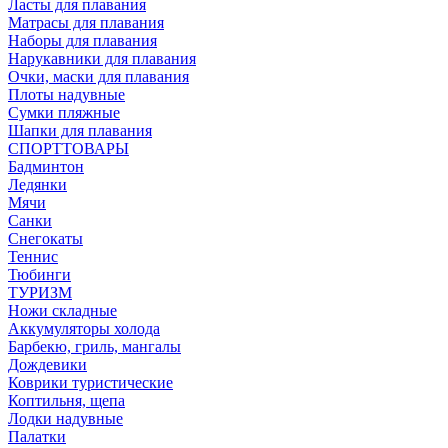
Ласты для плавания
Матрасы для плавания
Наборы для плавания
Нарукавники для плавания
Очки, маски для плавания
Плоты надувные
Сумки пляжные
Шапки для плавания
СПОРТТОВАРЫ
Бадминтон
Ледянки
Мячи
Санки
Снегокаты
Теннис
Тюбинги
ТУРИЗМ
Ножи складные
Аккумуляторы холода
Барбекю, гриль, мангалы
Дождевики
Коврики туристические
Коптильня, щепа
Лодки надувные
Палатки