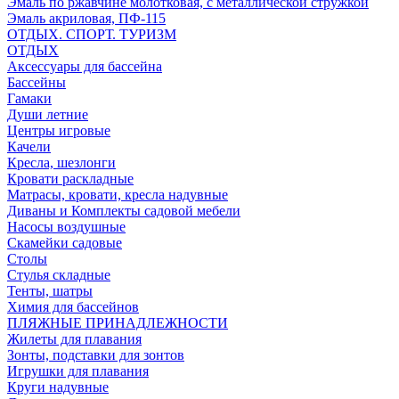
Эмаль по ржавчине молотковая, с металлической стружкой
Эмаль акриловая, ПФ-115
ОТДЫХ. СПОРТ. ТУРИЗМ
ОТДЫХ
Аксессуары для бассейна
Бассейны
Гамаки
Души летние
Центры игровые
Качели
Кресла, шезлонги
Кровати раскладные
Матрасы, кровати, кресла надувные
Диваны и Комплекты садовой мебели
Насосы воздушные
Скамейки садовые
Столы
Стулья складные
Тенты, шатры
Химия для бассейнов
ПЛЯЖНЫЕ ПРИНАДЛЕЖНОСТИ
Жилеты для плавания
Зонты, подставки для зонтов
Игрушки для плавания
Круги надувные