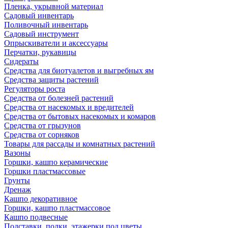
Пленка, укрывной материал
Садовый инвентарь
Поливочный инвентарь
Садовый инструмент
Опрыскиватели и аксессуары
Перчатки, рукавицы
Сидераты
Средства для биотуалетов и выгребных ям
Средства защиты растений
Регуляторы роста
Средства от болезней растений
Средства от насекомых и вредителей
Средства от бытовых насекомых и комаров
Средства от грызунов
Средства от сорняков
Товары для рассады и комнатных растений
Вазоны
Горшки, кашпо керамические
Горшки пластмассовые
Грунты
Дренаж
Кашпо декоративное
Горшки, кашпо пластмассовое
Кашпо подвесные
Подставки, полки, этажерки под цветы