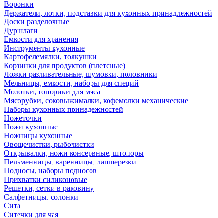
Воронки
Держатели, лотки, подставки для кухонных принадлежностей
Доски разделочные
Дуршлаги
Емкости для хранения
Инструменты кухонные
Картофелемялки, толкушки
Корзинки для продуктов (плетеные)
Ложки разливательные, шумовки, половники
Мельницы, емкости, наборы для специй
Молотки, топорики для мяса
Мясорубки, соковыжималки, кофемолки механические
Наборы кухонных принадежностей
Ножеточки
Ножи кухонные
Ножницы кухонные
Овощечистки, рыбочистки
Открывалки, ножи консервные, штопоры
Пельменницы, варенницы, лапшерезки
Подносы, наборы подносов
Прихватки силиконовые
Решетки, сетки в раковину
Салфетницы, солонки
Сита
Ситечки для чая