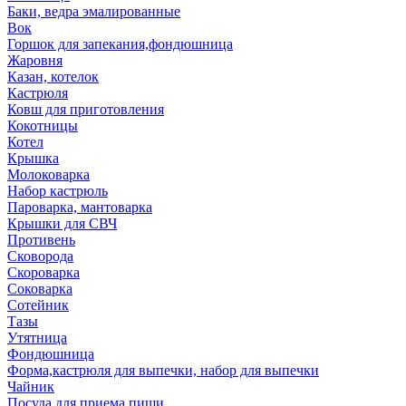
Баки, ведра эмалированные
Вок
Горшок для запекания,фондюшница
Жаровня
Казан, котелок
Кастрюля
Ковш для приготовления
Кокотницы
Котел
Крышка
Молоковарка
Набор кастрюль
Пароварка, мантоварка
Крышки для СВЧ
Противень
Сковорода
Скороварка
Соковарка
Сотейник
Тазы
Утятница
Фондюшница
Форма,кастрюля для выпечки, набор для выпечки
Чайник
Посуда для приема пищи