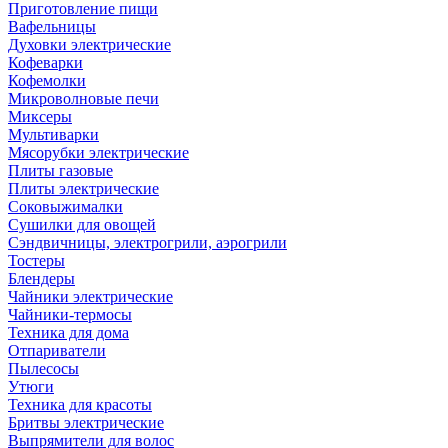
Приготовление пищи
Вафельницы
Духовки электрические
Кофеварки
Кофемолки
Микроволновые печи
Миксеры
Мультиварки
Мясорубки электрические
Плиты газовые
Плиты электрические
Соковыжималки
Сушилки для овощей
Сэндвичницы, электрогрили, аэрогрили
Тостеры
Блендеры
Чайники электрические
Чайники-термосы
Техника для дома
Отпариватели
Пылесосы
Утюги
Техника для красоты
Бритвы электрические
Выпрямители для волос