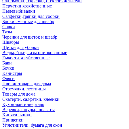
Окномойки, скребки, стеклоочистители
Перчатки хозяйственные
Пылевыбивалки
Салфетки,тряпки для уборки
Блоки сменные для швабр
Совки
Тазы
Черенки для щеток и швабр
Швабры
Щетки для уборки
Ведра, баки, тазы оцинкованные
Емкости хозяйственные
Баки
Бочки
Канистры
Фляги
Прочие товары для дома
Стремянки, лестницы
Товары для дома
Скатерти, салфетки, клеенки
Кухонный инвертарь
Веревки, шнуры, шпагаты
Кипятильники
Прищепки
Уплотнители, бумага для окон