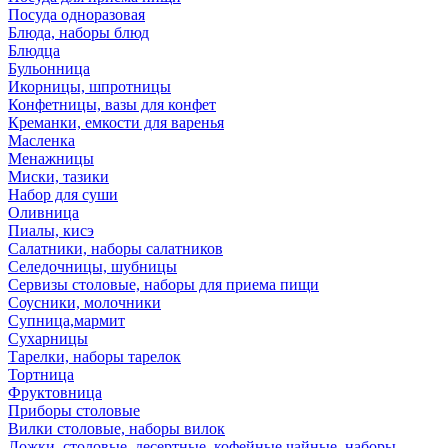
Посуда одноразовая
Блюда, наборы блюд
Блюдца
Бульонница
Икорницы, шпротницы
Конфетницы, вазы для конфет
Креманки, емкости для варенья
Масленка
Менажницы
Миски, тазики
Набор для суши
Оливница
Пиалы, кисэ
Салатники, наборы салатников
Селедочницы, шубницы
Сервизы столовые, наборы для приема пищи
Соусники, молочники
Супница,мармит
Сухарницы
Тарелки, наборы тарелок
Тортница
Фруктовница
Приборы столовые
Вилки столовые, наборы вилок
Ложки, столовые, десертные, кофейные,чайные, наборы