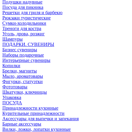
Подушки надувные
Посуда для пикника
Решетки для гриля и барбекю
Рюкзаки туристические
Сумки-холодильники
Треноги для костра
Уголь, дрова, розжиг
Шампуры
ПОДАРКИ. СУВЕНИРЫ
Бизнес сувениры
Наборы подарочные
Интерьерные сувениры
Копилки
Брелки, магниты
Мыло, ароматовары
Фигурки, статуэтки
Фототовары
Шкатулки, ключницы
Упаковка
ПОСУДА
Принадлежности кухонные
Курительные принадлежности
Аксессуары для выпечки и запекания
Барные аксессуары
Вилки, ложки, лопатки кухонные