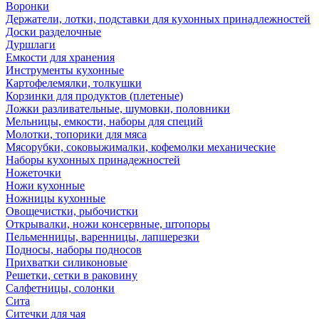
Воронки
Держатели, лотки, подставки для кухонных принадлежностей
Доски разделочные
Дуршлаги
Емкости для хранения
Инструменты кухонные
Картофелемялки, толкушки
Корзинки для продуктов (плетеные)
Ложки разливательные, шумовки, половники
Мельницы, емкости, наборы для специй
Молотки, топорики для мяса
Мясорубки, соковыжималки, кофемолки механические
Наборы кухонных принадежностей
Ножеточки
Ножи кухонные
Ножницы кухонные
Овощечистки, рыбочистки
Открывалки, ножи консервные, штопоры
Пельменницы, варенницы, лапшерезки
Подносы, наборы подносов
Прихватки силиконовые
Решетки, сетки в раковину
Салфетницы, солонки
Сита
Ситечки для чая