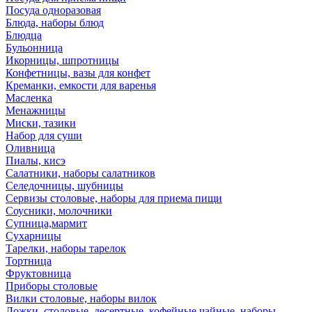
Посуда одноразовая
Блюда, наборы блюд
Блюдца
Бульонница
Икорницы, шпротницы
Конфетницы, вазы для конфет
Креманки, емкости для варенья
Масленка
Менажницы
Миски, тазики
Набор для суши
Оливница
Пиалы, кисэ
Салатники, наборы салатников
Селедочницы, шубницы
Сервизы столовые, наборы для приема пищи
Соусники, молочники
Супница,мармит
Сухарницы
Тарелки, наборы тарелок
Тортница
Фруктовница
Приборы столовые
Вилки столовые, наборы вилок
Ложки, столовые, десертные, кофейные,чайные, наборы