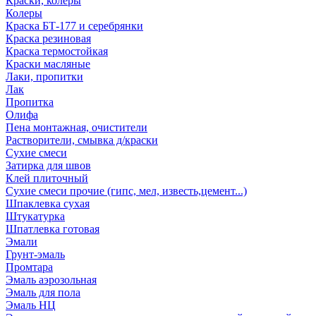
Краски, колеры
Колеры
Краска БТ-177 и серебрянки
Краска резиновая
Краска термостойкая
Краски масляные
Лаки, пропитки
Лак
Пропитка
Олифа
Пена монтажная, очистители
Растворители, смывка д/краски
Сухие смеси
Затирка для швов
Клей плиточный
Сухие смеси прочие (гипс, мел, известь,цемент...)
Шпаклевка сухая
Штукатурка
Шпатлевка готовая
Эмали
Грунт-эмаль
Промтара
Эмаль аэрозольная
Эмаль для пола
Эмаль НЦ