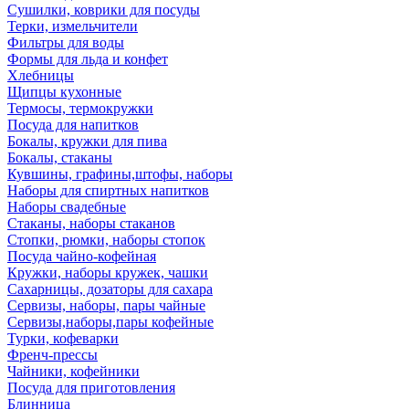
Сушилки, коврики для посуды
Терки, измельчители
Фильтры для воды
Формы для льда и конфет
Хлебницы
Щипцы кухонные
Термосы, термокружки
Посуда для напитков
Бокалы, кружки для пива
Бокалы, стаканы
Кувшины, графины,штофы, наборы
Наборы для спиртных напитков
Наборы свадебные
Стаканы, наборы стаканов
Стопки, рюмки, наборы стопок
Посуда чайно-кофейная
Кружки, наборы кружек, чашки
Сахарницы, дозаторы для сахара
Сервизы, наборы, пары чайные
Сервизы,наборы,пары кофейные
Турки, кофеварки
Френч-прессы
Чайники, кофейники
Посуда для приготовления
Блинница