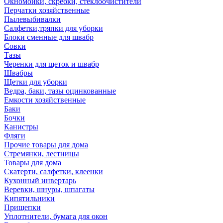
Окномойки, скребки, стеклоочистители
Перчатки хозяйственные
Пылевыбивалки
Салфетки,тряпки для уборки
Блоки сменные для швабр
Совки
Тазы
Черенки для щеток и швабр
Швабры
Щетки для уборки
Ведра, баки, тазы оцинкованные
Емкости хозяйственные
Баки
Бочки
Канистры
Фляги
Прочие товары для дома
Стремянки, лестницы
Товары для дома
Скатерти, салфетки, клеенки
Кухонный инвертарь
Веревки, шнуры, шпагаты
Кипятильники
Прищепки
Уплотнители, бумага для окон