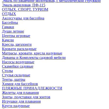
Эмаль по ржавчине молотковая, с металлической стружкой
Эмаль акриловая, ПФ-115
ОТДЫХ. СПОРТ. ТУРИЗМ
ОТДЫХ
Аксессуары для бассейна
Бассейны
Гамаки
Души летние
Центры игровые
Качели
Кресла, шезлонги
Кровати раскладные
Матрасы, кровати, кресла надувные
Диваны и Комплекты садовой мебели
Насосы воздушные
Скамейки садовые
Столы
Стулья складные
Тенты, шатры
Химия для бассейнов
ПЛЯЖНЫЕ ПРИНАДЛЕЖНОСТИ
Жилеты для плавания
Зонты, подставки для зонтов
Игрушки для плавания
Круги надувные