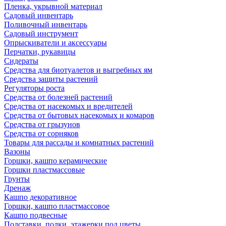
Пленка, укрывной материал
Садовый инвентарь
Поливочный инвентарь
Садовый инструмент
Опрыскиватели и аксессуары
Перчатки, рукавицы
Сидераты
Средства для биотуалетов и выгребных ям
Средства защиты растений
Регуляторы роста
Средства от болезней растений
Средства от насекомых и вредителей
Средства от бытовых насекомых и комаров
Средства от грызунов
Средства от сорняков
Товары для рассады и комнатных растений
Вазоны
Горшки, кашпо керамические
Горшки пластмассовые
Грунты
Дренаж
Кашпо декоративное
Горшки, кашпо пластмассовое
Кашпо подвесные
Подставки, полки, этажерки под цветы