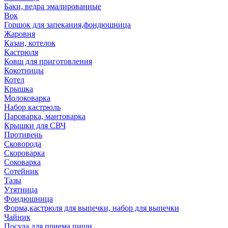
Баки, ведра эмалированные
Вок
Горшок для запекания,фондюшница
Жаровня
Казан, котелок
Кастрюля
Ковш для приготовления
Кокотницы
Котел
Крышка
Молоковарка
Набор кастрюль
Пароварка, мантоварка
Крышки для СВЧ
Противень
Сковорода
Скороварка
Соковарка
Сотейник
Тазы
Утятница
Фондюшница
Форма,кастрюля для выпечки, набор для выпечки
Чайник
Посуда для приема пищи