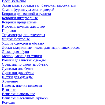
Весы, безмены
Зажигалки, горелки газ, баллоны, рассекатели
Замки, фурнитура окон и дверей
Коврики для ванной и туалета
Коврики интерьерные
Коврики придверные
Крючки, зажимы для штор
Поролон
Термометры, спиртометры
Ящики почтовые
Уход за одеждой и обувью
Доски гладильные, чехлы для гладильных досок
Ложка для обуви
Мешки, мячи для стирки
Ролики для чистки одежды
Средства по уходу за обувью
Сушилки для белья
Сушилки для обуви
Щетки для одежды
Хранение
Пакеты, пленка пищевая
Вешалки
Вешалки напольные
Вешалки настенные, крючки
Комоды