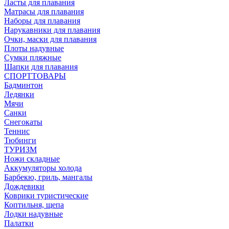
Ласты для плавания
Матрасы для плавания
Наборы для плавания
Нарукавники для плавания
Очки, маски для плавания
Плоты надувные
Сумки пляжные
Шапки для плавания
СПОРТТОВАРЫ
Бадминтон
Ледянки
Мячи
Санки
Снегокаты
Теннис
Тюбинги
ТУРИЗМ
Ножи складные
Аккумуляторы холода
Барбекю, гриль, мангалы
Дождевики
Коврики туристические
Коптильня, щепа
Лодки надувные
Палатки