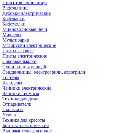
Приготовление пищи
Вафельницы
Духовки электрические
Кофеварки
Кофемолки
Микроволновые печи
Миксеры
Мультиварки
Мясорубки электрические
Плиты газовые
Плиты электрические
Соковыжималки
Сушилки для овощей
Сэндвичницы, электрогрили, аэрогрили
Тостеры
Блендеры
Чайники электрические
Чайники-термосы
Техника для дома
Отпариватели
Пылесосы
Утюги
Техника для красоты
Бритвы электрические
Выпрямители для волос