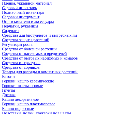
Пленка, укрывной материал
Садовый инвентарь
Поливочный инвентарь
Садовый инструмент
Опрыскиватели и аксессуары
Перчатки, рукавицы
Сидераты
Средства для биотуалетов и выгребных ям
Средства защиты растений
Регуляторы роста
Средства от болезней растений
Средства от насекомых и вредителей
Средства от бытовых насекомых и комаров
Средства от грызунов
Средства от сорняков
Товары для рассады и комнатных растений
Вазоны
Горшки, кашпо керамические
Горшки пластмассовые
Грунты
Дренаж
Кашпо декоративное
Горшки, кашпо пластмассовое
Кашпо подвесные
Подставки, полки, этажерки под цветы