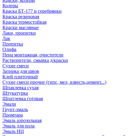
Краски, колеры
Колеры
Краска БТ-177 и серебрянки
Краска резиновая
Краска термостойкая
Краски масляные
Лаки, пропитки
Лак
Пропитка
Олифа
Пена монтажная, очистители
Растворители, смывка д/краски
Сухие смеси
Затирка для швов
Клей плиточный
Сухие смеси прочие (гипс, мел, известь,цемент...)
Шпаклевка сухая
Штукатурка
Шпатлевка готовая
Эмали
Грунт-эмаль
Промтара
Эмаль аэрозольная
Эмаль для пола
Эмаль НЦ