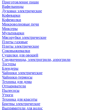
Приготовление пищи
Вафельницы
Духовки электрические
Кофеварки
Кофемолки
Микроволновые печи
Миксеры
Мультиварки
Мясорубки электрические
Плиты газовые
Плиты электрические
Соковыжималки
Сушилки для овощей
Сэндвичницы, электрогрили, аэрогрили
Тостеры
Блендеры
Чайники электрические
Чайники-термосы
Техника для дома
Отпариватели
Пылесосы
Утюги
Техника для красоты
Бритвы электрические
Выпрямители для волос