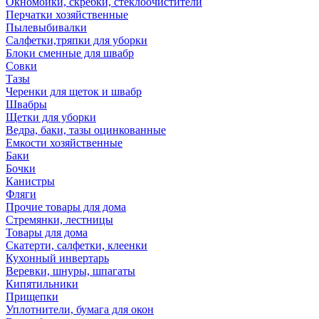
Окномойки, скребки, стеклоочистители
Перчатки хозяйственные
Пылевыбивалки
Салфетки,тряпки для уборки
Блоки сменные для швабр
Совки
Тазы
Черенки для щеток и швабр
Швабры
Щетки для уборки
Ведра, баки, тазы оцинкованные
Емкости хозяйственные
Баки
Бочки
Канистры
Фляги
Прочие товары для дома
Стремянки, лестницы
Товары для дома
Скатерти, салфетки, клеенки
Кухонный инвертарь
Веревки, шнуры, шпагаты
Кипятильники
Прищепки
Уплотнители, бумага для окон