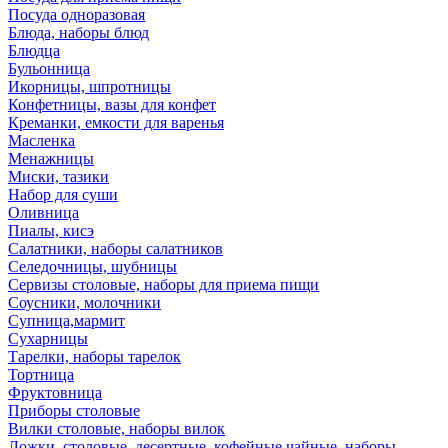
Посуда одноразовая
Блюда, наборы блюд
Блюдца
Бульонница
Икорницы, шпротницы
Конфетницы, вазы для конфет
Креманки, емкости для варенья
Масленка
Менажницы
Миски, тазики
Набор для суши
Оливница
Пиалы, кисэ
Салатники, наборы салатников
Селедочницы, шубницы
Сервизы столовые, наборы для приема пищи
Соусники, молочники
Супница,мармит
Сухарницы
Тарелки, наборы тарелок
Тортница
Фруктовница
Приборы столовые
Вилки столовые, наборы вилок
Ложки, столовые, десертные, кофейные,чайные, наборы