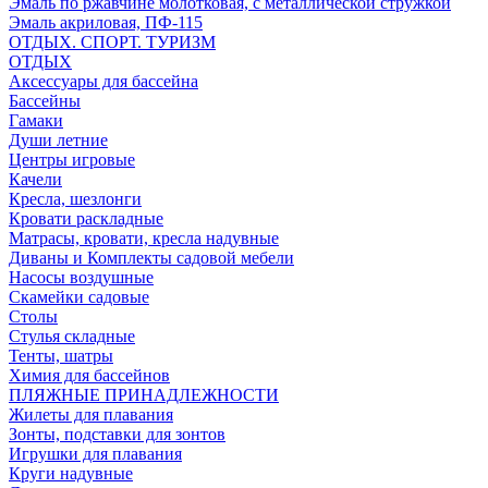
Эмаль по ржавчине молотковая, с металлической стружкой
Эмаль акриловая, ПФ-115
ОТДЫХ. СПОРТ. ТУРИЗМ
ОТДЫХ
Аксессуары для бассейна
Бассейны
Гамаки
Души летние
Центры игровые
Качели
Кресла, шезлонги
Кровати раскладные
Матрасы, кровати, кресла надувные
Диваны и Комплекты садовой мебели
Насосы воздушные
Скамейки садовые
Столы
Стулья складные
Тенты, шатры
Химия для бассейнов
ПЛЯЖНЫЕ ПРИНАДЛЕЖНОСТИ
Жилеты для плавания
Зонты, подставки для зонтов
Игрушки для плавания
Круги надувные