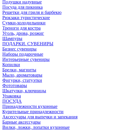
Подушки надувные
Посуда для пикника
Решетки для гриля и барбекю
Рюкзаки туристические
Сумки-холодильники
Треноги для костра
Уголь, дрова, розжиг
Шампуры
ПОДАРКИ. СУВЕНИРЫ
Бизнес сувениры
Наборы подарочные
Интерьерные сувениры
Копилки
Брелки, магниты
Мыло, ароматовары
Фигурки, статуэтки
Фототовары
Шкатулки, ключницы
Упаковка
ПОСУДА
Принадлежности кухонные
Курительные принадлежности
Аксессуары для выпечки и запекания
Барные аксессуары
Вилки, ложки, лопатки кухонные