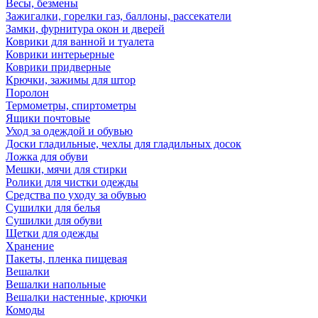
Весы, безмены
Зажигалки, горелки газ, баллоны, рассекатели
Замки, фурнитура окон и дверей
Коврики для ванной и туалета
Коврики интерьерные
Коврики придверные
Крючки, зажимы для штор
Поролон
Термометры, спиртометры
Ящики почтовые
Уход за одеждой и обувью
Доски гладильные, чехлы для гладильных досок
Ложка для обуви
Мешки, мячи для стирки
Ролики для чистки одежды
Средства по уходу за обувью
Сушилки для белья
Сушилки для обуви
Щетки для одежды
Хранение
Пакеты, пленка пищевая
Вешалки
Вешалки напольные
Вешалки настенные, крючки
Комоды