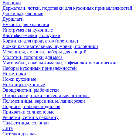
Воронки
Держатели, лотки, подставки для кухонных принадлежностей
Доски разделочные
Дуршлаги
Емкости для хранения
Инструменты кухонные
Картофелемялки, толкушки
Корзинки для продуктов (плетеные)
Ложки разливательные, шумовки, половники
Мельницы, емкости, наборы для специй
Молотки, топорики для мяса
Мясорубки, соковыжималки, кофемолки механические
Наборы кухонных принадежностей
Ножеточки
Ножи кухонные
Ножницы кухонные
Овощечистки, рыбочистки
Открывалки, ножи консервные, штопоры
Пельменницы, варенницы, лапшерезки
Подносы, наборы подносов
Прихватки силиконовые
Решетки, сетки в раковину
Салфетницы, солонки
Сита
Ситечки для чая