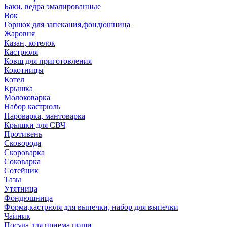
Баки, ведра эмалированные
Вок
Горшок для запекания,фондюшница
Жаровня
Казан, котелок
Кастрюля
Ковш для приготовления
Кокотницы
Котел
Крышка
Молоковарка
Набор кастрюль
Пароварка, мантоварка
Крышки для СВЧ
Противень
Сковорода
Скороварка
Соковарка
Сотейник
Тазы
Утятница
Фондюшница
Форма,кастрюля для выпечки, набор для выпечки
Чайник
Посуда для приема пищи