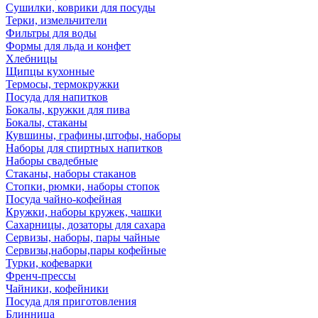
Сушилки, коврики для посуды
Терки, измельчители
Фильтры для воды
Формы для льда и конфет
Хлебницы
Щипцы кухонные
Термосы, термокружки
Посуда для напитков
Бокалы, кружки для пива
Бокалы, стаканы
Кувшины, графины,штофы, наборы
Наборы для спиртных напитков
Наборы свадебные
Стаканы, наборы стаканов
Стопки, рюмки, наборы стопок
Посуда чайно-кофейная
Кружки, наборы кружек, чашки
Сахарницы, дозаторы для сахара
Сервизы, наборы, пары чайные
Сервизы,наборы,пары кофейные
Турки, кофеварки
Френч-прессы
Чайники, кофейники
Посуда для приготовления
Блинница