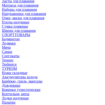
Ласты для плавания
Матрасы для плавания
Наборы для плавания
Нарукавники для плавания
Очки, маски для плавания
Плоты надувные
Сумки пляжные
Шапки для плавания
СПОРТТОВАРЫ
Бадминтон
Ледянки
Мячи
Санки
Снегокаты
Теннис
Тюбинги
ТУРИЗМ
Ножи складные
Аккумуляторы холода
Барбекю, гриль, мангалы
Дождевики
Коврики туристические
Коптильня, щепа
Лодки надувные
Палатки