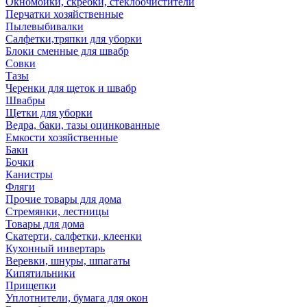
Окномойки, скребки, стеклоочистители
Перчатки хозяйственные
Пылевыбивалки
Салфетки,тряпки для уборки
Блоки сменные для швабр
Совки
Тазы
Черенки для щеток и швабр
Швабры
Щетки для уборки
Ведра, баки, тазы оцинкованные
Емкости хозяйственные
Баки
Бочки
Канистры
Фляги
Прочие товары для дома
Стремянки, лестницы
Товары для дома
Скатерти, салфетки, клеенки
Кухонный инвертарь
Веревки, шнуры, шпагаты
Кипятильники
Прищепки
Уплотнители, бумага для окон