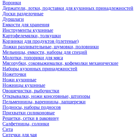
Воронки
Держатели, лотки, подставки для кухонных принадлежностей
Доски разделочные
Дуршлаги
Емкости для хранения
Инструменты кухонные
Картофелемялки, толкушки
Корзинки для продуктов (плетеные)
Ложки разливательные, шумовки, половники
Мельницы, емкости, наборы для специй
Молотки, топорики для мяса
Мясорубки, соковыжималки, кофемолки механические
Наборы кухонных принадежностей
Ножеточки
Ножи кухонные
Ножницы кухонные
Овощечистки, рыбочистки
Открывалки, ножи консервные, штопоры
Пельменницы, варенницы, лапшерезки
Подносы, наборы подносов
Прихватки силиконовые
Решетки, сетки в раковину
Салфетницы, солонки
Сита
Ситечки для чая