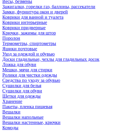
Весы, безмены
Зажигалки, горелки газ, баллоны, рассекатели
Замки, фурнитура окон и дверей
Коврики для ванной и туалета
Коврики интерьерные
Коврики придверные
Крючки, зажимы для штор
Поролон
Термометры, спиртометры
Ящики почтовые
Уход за одеждой и обувью
Доски гладильные, чехлы для гладильных досок
Ложка для обуви
Мешки, мячи для стирки
Ролики для чистки одежды
Средства по уходу за обувью
Сушилки для белья
Сушилки для обуви
Щетки для одежды
Хранение
Пакеты, пленка пищевая
Вешалки
Вешалки напольные
Вешалки настенные, крючки
Комоды