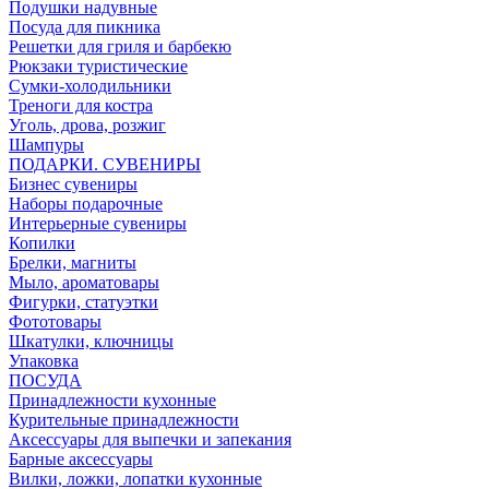
Подушки надувные
Посуда для пикника
Решетки для гриля и барбекю
Рюкзаки туристические
Сумки-холодильники
Треноги для костра
Уголь, дрова, розжиг
Шампуры
ПОДАРКИ. СУВЕНИРЫ
Бизнес сувениры
Наборы подарочные
Интерьерные сувениры
Копилки
Брелки, магниты
Мыло, ароматовары
Фигурки, статуэтки
Фототовары
Шкатулки, ключницы
Упаковка
ПОСУДА
Принадлежности кухонные
Курительные принадлежности
Аксессуары для выпечки и запекания
Барные аксессуары
Вилки, ложки, лопатки кухонные