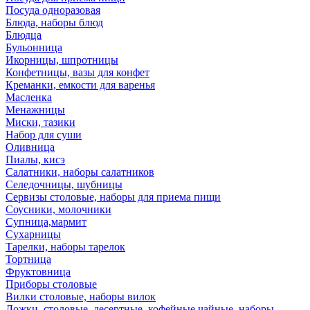
Посуда одноразовая
Блюда, наборы блюд
Блюдца
Бульонница
Икорницы, шпротницы
Конфетницы, вазы для конфет
Креманки, емкости для варенья
Масленка
Менажницы
Миски, тазики
Набор для суши
Оливница
Пиалы, кисэ
Салатники, наборы салатников
Селедочницы, шубницы
Сервизы столовые, наборы для приема пищи
Соусники, молочники
Супница,мармит
Сухарницы
Тарелки, наборы тарелок
Тортница
Фруктовница
Приборы столовые
Вилки столовые, наборы вилок
Ложки, столовые, десертные, кофейные,чайные, наборы