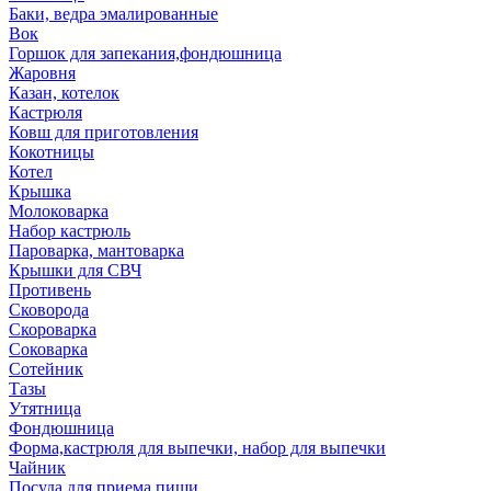
Баки, ведра эмалированные
Вок
Горшок для запекания,фондюшница
Жаровня
Казан, котелок
Кастрюля
Ковш для приготовления
Кокотницы
Котел
Крышка
Молоковарка
Набор кастрюль
Пароварка, мантоварка
Крышки для СВЧ
Противень
Сковорода
Скороварка
Соковарка
Сотейник
Тазы
Утятница
Фондюшница
Форма,кастрюля для выпечки, набор для выпечки
Чайник
Посуда для приема пищи