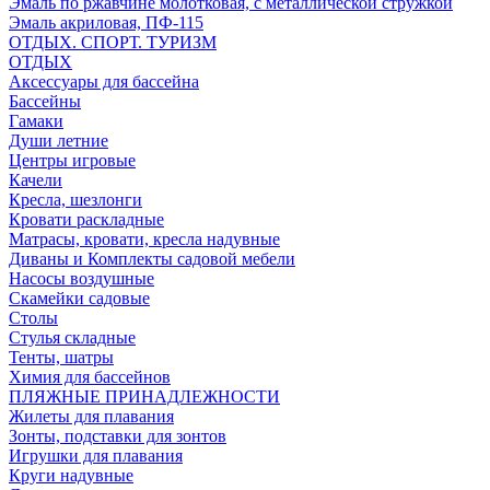
Эмаль по ржавчине молотковая, с металлической стружкой
Эмаль акриловая, ПФ-115
ОТДЫХ. СПОРТ. ТУРИЗМ
ОТДЫХ
Аксессуары для бассейна
Бассейны
Гамаки
Души летние
Центры игровые
Качели
Кресла, шезлонги
Кровати раскладные
Матрасы, кровати, кресла надувные
Диваны и Комплекты садовой мебели
Насосы воздушные
Скамейки садовые
Столы
Стулья складные
Тенты, шатры
Химия для бассейнов
ПЛЯЖНЫЕ ПРИНАДЛЕЖНОСТИ
Жилеты для плавания
Зонты, подставки для зонтов
Игрушки для плавания
Круги надувные