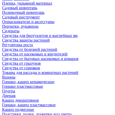
Пленка, укрывной материал
Садовый инвентарь
Поливочный инвентарь
Садовый инструмент
Опрыскиватели и аксессуары
Перчатки, рукавицы
Сидераты
Средства для биотуалетов и выгребных ям
Средства защиты растений
Регуляторы роста
Средства от болезней растений
Средства от насекомых и вредителей
Средства от бытовых насекомых и комаров
Средства от грызунов
Средства от сорняков
Товары для рассады и комнатных растений
Вазоны
Горшки, кашпо керамические
Горшки пластмассовые
Грунты
Дренаж
Кашпо декоративное
Горшки, кашпо пластмассовое
Кашпо подвесные
Подставки, полки, этажерки под цветы