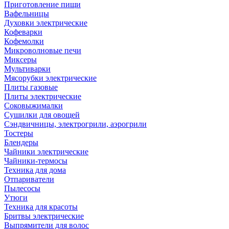
Приготовление пищи
Вафельницы
Духовки электрические
Кофеварки
Кофемолки
Микроволновые печи
Миксеры
Мультиварки
Мясорубки электрические
Плиты газовые
Плиты электрические
Соковыжималки
Сушилки для овощей
Сэндвичницы, электрогрили, аэрогрили
Тостеры
Блендеры
Чайники электрические
Чайники-термосы
Техника для дома
Отпариватели
Пылесосы
Утюги
Техника для красоты
Бритвы электрические
Выпрямители для волос