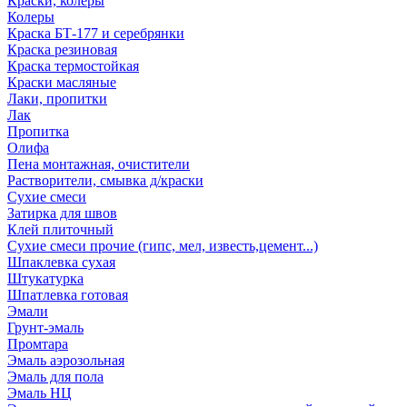
Краски, колеры
Колеры
Краска БТ-177 и серебрянки
Краска резиновая
Краска термостойкая
Краски масляные
Лаки, пропитки
Лак
Пропитка
Олифа
Пена монтажная, очистители
Растворители, смывка д/краски
Сухие смеси
Затирка для швов
Клей плиточный
Сухие смеси прочие (гипс, мел, известь,цемент...)
Шпаклевка сухая
Штукатурка
Шпатлевка готовая
Эмали
Грунт-эмаль
Промтара
Эмаль аэрозольная
Эмаль для пола
Эмаль НЦ