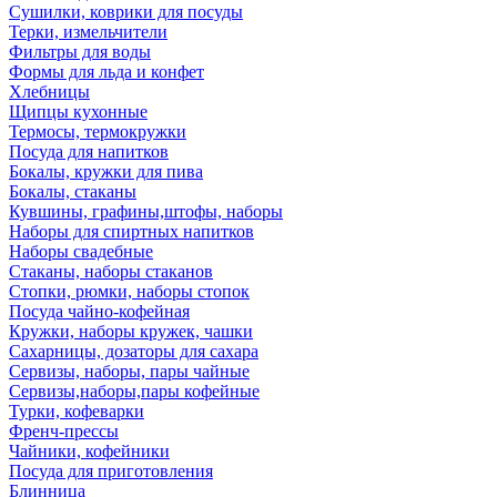
Сушилки, коврики для посуды
Терки, измельчители
Фильтры для воды
Формы для льда и конфет
Хлебницы
Щипцы кухонные
Термосы, термокружки
Посуда для напитков
Бокалы, кружки для пива
Бокалы, стаканы
Кувшины, графины,штофы, наборы
Наборы для спиртных напитков
Наборы свадебные
Стаканы, наборы стаканов
Стопки, рюмки, наборы стопок
Посуда чайно-кофейная
Кружки, наборы кружек, чашки
Сахарницы, дозаторы для сахара
Сервизы, наборы, пары чайные
Сервизы,наборы,пары кофейные
Турки, кофеварки
Френч-прессы
Чайники, кофейники
Посуда для приготовления
Блинница