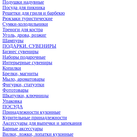
Подушки надувные
Посуда для пикника
Решетки для гриля и барбекю
Рюкзаки туристические
Сумки-холодильники
Треноги для костра
Уголь, дрова, розжиг
Шампуры
ПОДАРКИ. СУВЕНИРЫ
Бизнес сувениры
Наборы подарочные
Интерьерные сувениры
Копилки
Брелки, магниты
Мыло, ароматовары
Фигурки, статуэтки
Фототовары
Шкатулки, ключницы
Упаковка
ПОСУДА
Принадлежности кухонные
Курительные принадлежности
Аксессуары для выпечки и запекания
Барные аксессуары
Вилки, ложки, лопатки кухонные