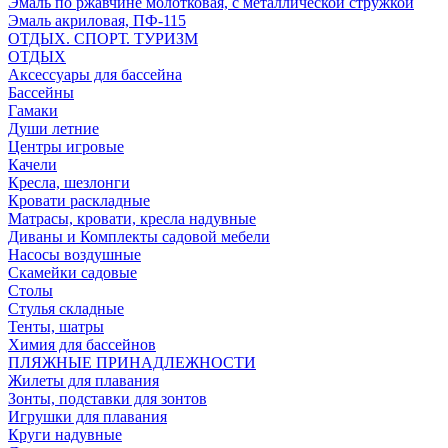
Эмаль по ржавчине молотковая, с металлической стружкой
Эмаль акриловая, ПФ-115
ОТДЫХ. СПОРТ. ТУРИЗМ
ОТДЫХ
Аксессуары для бассейна
Бассейны
Гамаки
Души летние
Центры игровые
Качели
Кресла, шезлонги
Кровати раскладные
Матрасы, кровати, кресла надувные
Диваны и Комплекты садовой мебели
Насосы воздушные
Скамейки садовые
Столы
Стулья складные
Тенты, шатры
Химия для бассейнов
ПЛЯЖНЫЕ ПРИНАДЛЕЖНОСТИ
Жилеты для плавания
Зонты, подставки для зонтов
Игрушки для плавания
Круги надувные