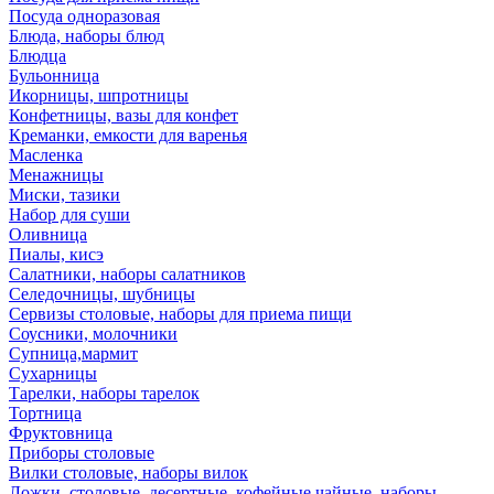
Посуда одноразовая
Блюда, наборы блюд
Блюдца
Бульонница
Икорницы, шпротницы
Конфетницы, вазы для конфет
Креманки, емкости для варенья
Масленка
Менажницы
Миски, тазики
Набор для суши
Оливница
Пиалы, кисэ
Салатники, наборы салатников
Селедочницы, шубницы
Сервизы столовые, наборы для приема пищи
Соусники, молочники
Супница,мармит
Сухарницы
Тарелки, наборы тарелок
Тортница
Фруктовница
Приборы столовые
Вилки столовые, наборы вилок
Ложки, столовые, десертные, кофейные,чайные, наборы