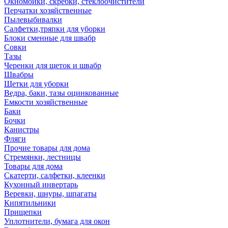
Окномойки, скребки, стеклоочистители
Перчатки хозяйственные
Пылевыбивалки
Салфетки,тряпки для уборки
Блоки сменные для швабр
Совки
Тазы
Черенки для щеток и швабр
Швабры
Щетки для уборки
Ведра, баки, тазы оцинкованные
Емкости хозяйственные
Баки
Бочки
Канистры
Фляги
Прочие товары для дома
Стремянки, лестницы
Товары для дома
Скатерти, салфетки, клеенки
Кухонный инвертарь
Веревки, шнуры, шпагаты
Кипятильники
Прищепки
Уплотнители, бумага для окон