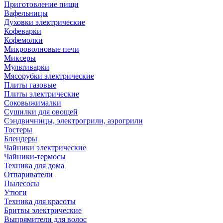
Приготовление пищи
Вафельницы
Духовки электрические
Кофеварки
Кофемолки
Микроволновые печи
Миксеры
Мультиварки
Мясорубки электрические
Плиты газовые
Плиты электрические
Соковыжималки
Сушилки для овощей
Сэндвичницы, электрогрили, аэрогрили
Тостеры
Блендеры
Чайники электрические
Чайники-термосы
Техника для дома
Отпариватели
Пылесосы
Утюги
Техника для красоты
Бритвы электрические
Выпрямители для волос