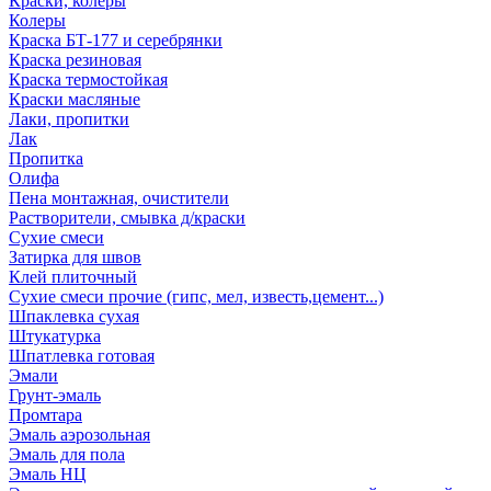
Краски, колеры
Колеры
Краска БТ-177 и серебрянки
Краска резиновая
Краска термостойкая
Краски масляные
Лаки, пропитки
Лак
Пропитка
Олифа
Пена монтажная, очистители
Растворители, смывка д/краски
Сухие смеси
Затирка для швов
Клей плиточный
Сухие смеси прочие (гипс, мел, известь,цемент...)
Шпаклевка сухая
Штукатурка
Шпатлевка готовая
Эмали
Грунт-эмаль
Промтара
Эмаль аэрозольная
Эмаль для пола
Эмаль НЦ