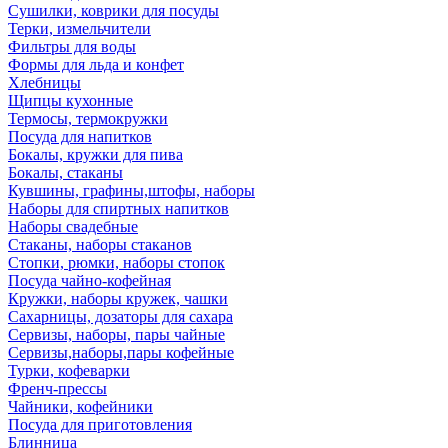
Сушилки, коврики для посуды
Терки, измельчители
Фильтры для воды
Формы для льда и конфет
Хлебницы
Щипцы кухонные
Термосы, термокружки
Посуда для напитков
Бокалы, кружки для пива
Бокалы, стаканы
Кувшины, графины,штофы, наборы
Наборы для спиртных напитков
Наборы свадебные
Стаканы, наборы стаканов
Стопки, рюмки, наборы стопок
Посуда чайно-кофейная
Кружки, наборы кружек, чашки
Сахарницы, дозаторы для сахара
Сервизы, наборы, пары чайные
Сервизы,наборы,пары кофейные
Турки, кофеварки
Френч-прессы
Чайники, кофейники
Посуда для приготовления
Блинница