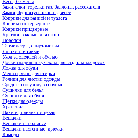
Весы, безмены
Зажигалки, горелки газ, баллоны, рассекатели
Замки, фурнитура окон и дверей
Коврики для ванной и туалета
Коврики интерьерные
Коврики придверные
Крючки, зажимы для штор
Поролон
Термометры, спиртометры
Ящики почтовые
Уход за одеждой и обувью
Доски гладильные, чехлы для гладильных досок
Ложка для обуви
Мешки, мячи для стирки
Ролики для чистки одежды
Средства по уходу за обувью
Сушилки для белья
Сушилки для обуви
Щетки для одежды
Хранение
Пакеты, пленка пищевая
Вешалки
Вешалки напольные
Вешалки настенные, крючки
Комоды