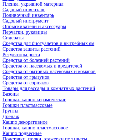
Пленка, укрывной материал
Садовый инвентарь
Поливочный инвентарь
Садовый инструмент
Опрыскиватели и аксессуары
Перчатки, рукавицы
Сидераты
Средства для биотуалетов и выгребных ям
Средства защиты растений
Регуляторы роста
Средства от болезней растений
Средства от насекомых и вредителей
Средства от бытовых насекомых и комаров
Средства от грызунов
Средства от сорняков
Товары для рассады и комнатных растений
Вазоны
Горшки, кашпо керамические
Горшки пластмассовые
Грунты
Дренаж
Кашпо декоративное
Горшки, кашпо пластмассовое
Кашпо подвесные
Подставки, полки, этажерки под цветы