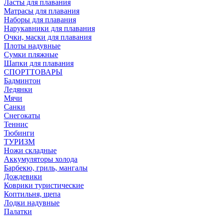
Ласты для плавания
Матрасы для плавания
Наборы для плавания
Нарукавники для плавания
Очки, маски для плавания
Плоты надувные
Сумки пляжные
Шапки для плавания
СПОРТТОВАРЫ
Бадминтон
Ледянки
Мячи
Санки
Снегокаты
Теннис
Тюбинги
ТУРИЗМ
Ножи складные
Аккумуляторы холода
Барбекю, гриль, мангалы
Дождевики
Коврики туристические
Коптильня, щепа
Лодки надувные
Палатки