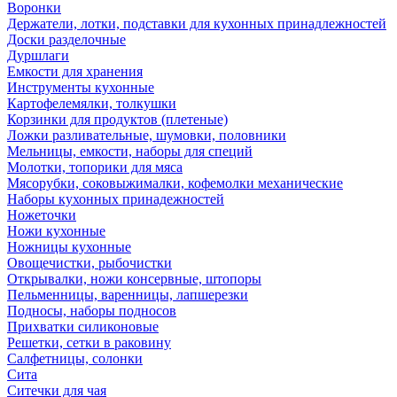
Воронки
Держатели, лотки, подставки для кухонных принадлежностей
Доски разделочные
Дуршлаги
Емкости для хранения
Инструменты кухонные
Картофелемялки, толкушки
Корзинки для продуктов (плетеные)
Ложки разливательные, шумовки, половники
Мельницы, емкости, наборы для специй
Молотки, топорики для мяса
Мясорубки, соковыжималки, кофемолки механические
Наборы кухонных принадежностей
Ножеточки
Ножи кухонные
Ножницы кухонные
Овощечистки, рыбочистки
Открывалки, ножи консервные, штопоры
Пельменницы, варенницы, лапшерезки
Подносы, наборы подносов
Прихватки силиконовые
Решетки, сетки в раковину
Салфетницы, солонки
Сита
Ситечки для чая