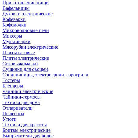
Приготовление пищи
Вафельницы
Духовки электрические
Кофеварки
Кофемолки
Микроволновые печи
Миксеры
Мультиварки
Мясорубки электрические
Плиты газовые
Плиты электрические
Соковыжималки
Сушилки для овощей
Сэндвичницы, электрогрили, аэрогрили
Тостеры
Блендеры
Чайники электрические
Чайники-термосы
Техника для дома
Отпариватели
Пылесосы
Утюги
Техника для красоты
Бритвы электрические
Выпрямители для волос