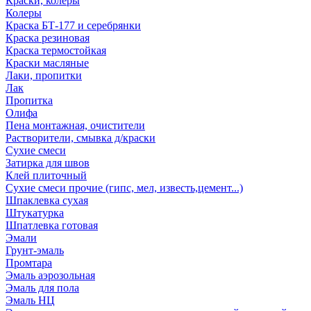
Краски, колеры
Колеры
Краска БТ-177 и серебрянки
Краска резиновая
Краска термостойкая
Краски масляные
Лаки, пропитки
Лак
Пропитка
Олифа
Пена монтажная, очистители
Растворители, смывка д/краски
Сухие смеси
Затирка для швов
Клей плиточный
Сухие смеси прочие (гипс, мел, известь,цемент...)
Шпаклевка сухая
Штукатурка
Шпатлевка готовая
Эмали
Грунт-эмаль
Промтара
Эмаль аэрозольная
Эмаль для пола
Эмаль НЦ