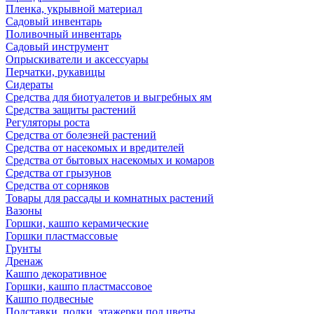
Пленка, укрывной материал
Садовый инвентарь
Поливочный инвентарь
Садовый инструмент
Опрыскиватели и аксессуары
Перчатки, рукавицы
Сидераты
Средства для биотуалетов и выгребных ям
Средства защиты растений
Регуляторы роста
Средства от болезней растений
Средства от насекомых и вредителей
Средства от бытовых насекомых и комаров
Средства от грызунов
Средства от сорняков
Товары для рассады и комнатных растений
Вазоны
Горшки, кашпо керамические
Горшки пластмассовые
Грунты
Дренаж
Кашпо декоративное
Горшки, кашпо пластмассовое
Кашпо подвесные
Подставки, полки, этажерки под цветы