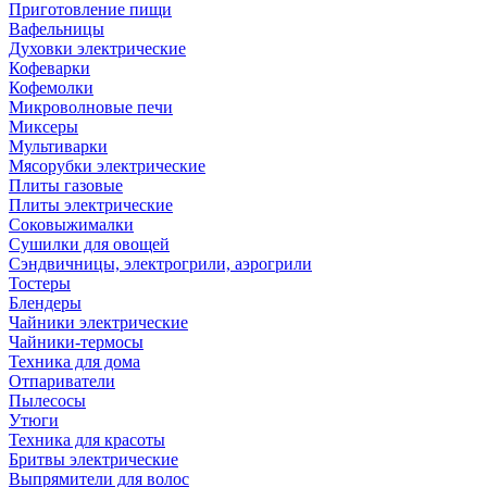
Приготовление пищи
Вафельницы
Духовки электрические
Кофеварки
Кофемолки
Микроволновые печи
Миксеры
Мультиварки
Мясорубки электрические
Плиты газовые
Плиты электрические
Соковыжималки
Сушилки для овощей
Сэндвичницы, электрогрили, аэрогрили
Тостеры
Блендеры
Чайники электрические
Чайники-термосы
Техника для дома
Отпариватели
Пылесосы
Утюги
Техника для красоты
Бритвы электрические
Выпрямители для волос