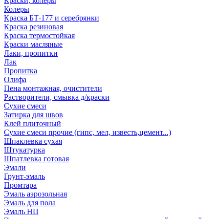
Краски, колеры
Колеры
Краска БТ-177 и серебрянки
Краска резиновая
Краска термостойкая
Краски масляные
Лаки, пропитки
Лак
Пропитка
Олифа
Пена монтажная, очистители
Растворители, смывка д/краски
Сухие смеси
Затирка для швов
Клей плиточный
Сухие смеси прочие (гипс, мел, известь,цемент...)
Шпаклевка сухая
Штукатурка
Шпатлевка готовая
Эмали
Грунт-эмаль
Промтара
Эмаль аэрозольная
Эмаль для пола
Эмаль НЦ