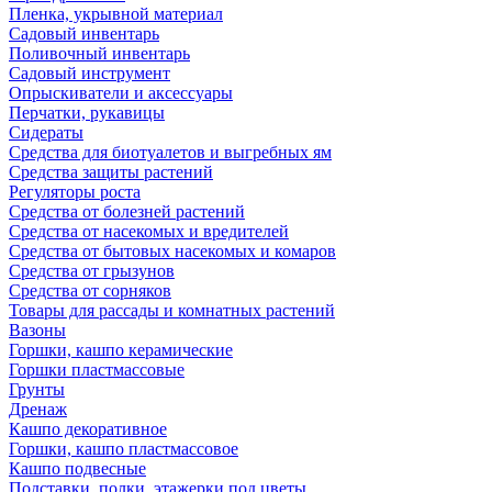
Пленка, укрывной материал
Садовый инвентарь
Поливочный инвентарь
Садовый инструмент
Опрыскиватели и аксессуары
Перчатки, рукавицы
Сидераты
Средства для биотуалетов и выгребных ям
Средства защиты растений
Регуляторы роста
Средства от болезней растений
Средства от насекомых и вредителей
Средства от бытовых насекомых и комаров
Средства от грызунов
Средства от сорняков
Товары для рассады и комнатных растений
Вазоны
Горшки, кашпо керамические
Горшки пластмассовые
Грунты
Дренаж
Кашпо декоративное
Горшки, кашпо пластмассовое
Кашпо подвесные
Подставки, полки, этажерки под цветы