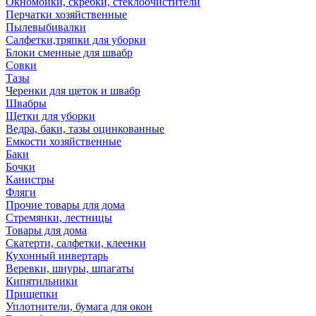
Окномойки, скребки, стеклоочистители
Перчатки хозяйственные
Пылевыбивалки
Салфетки,тряпки для уборки
Блоки сменные для швабр
Совки
Тазы
Черенки для щеток и швабр
Швабры
Щетки для уборки
Ведра, баки, тазы оцинкованные
Емкости хозяйственные
Баки
Бочки
Канистры
Фляги
Прочие товары для дома
Стремянки, лестницы
Товары для дома
Скатерти, салфетки, клеенки
Кухонный инвертарь
Веревки, шнуры, шпагаты
Кипятильники
Прищепки
Уплотнители, бумага для окон