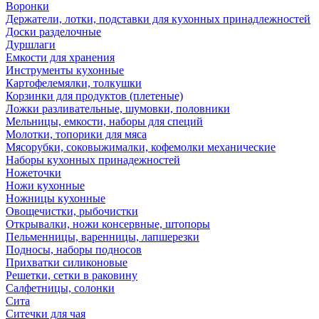
Воронки
Держатели, лотки, подставки для кухонных принадлежностей
Доски разделочные
Дуршлаги
Емкости для хранения
Инструменты кухонные
Картофелемялки, толкушки
Корзинки для продуктов (плетеные)
Ложки разливательные, шумовки, половники
Мельницы, емкости, наборы для специй
Молотки, топорики для мяса
Мясорубки, соковыжималки, кофемолки механические
Наборы кухонных принадежностей
Ножеточки
Ножи кухонные
Ножницы кухонные
Овощечистки, рыбочистки
Открывалки, ножи консервные, штопоры
Пельменницы, варенницы, лапшерезки
Подносы, наборы подносов
Прихватки силиконовые
Решетки, сетки в раковину
Салфетницы, солонки
Сита
Ситечки для чая