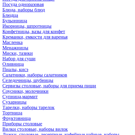
Посуда одноразовая
Блюда, наборы блюд
Блюдца
Бульонница
Икорницы, шпротницы
Конфетницы, вазы для конфет
Креманки, емкости для варенья
Масленка
Менажницы
Миски, тазики
Набор для суши
Оливница
Пиалы, кисэ
Салатники, наборы салатников
Селедочницы, шубницы
Сервизы столовые, наборы для приема пищи
Соусники, молочники
Супница,мармит
Сухарницы
Тарелки, наборы тарелок
Тортница
Фруктовница
Приборы столовые
Вилки столовые, наборы вилок
Ложки, столовые, десертные, кофейные,чайные, наборы