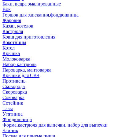
Баки, ведра эмалированные
Вок
Горшок для запекания,фондюшница
Жаровня
Казан, котелок
Кастрюля
Ковш для приготовления
Кокотницы
Котел
Крышка
Молоковарка
Набор кастрюль
Пароварка, мантоварка
Крышки для СВЧ
Противень
Сковорода
Скороварка
Соковарка
Сотейник
Тазы
Утятница
Фондюшница
Форма,кастрюля для выпечки, набор для выпечки
Чайник
Посуда для приема пищи