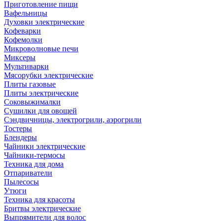
Приготовление пищи
Вафельницы
Духовки электрические
Кофеварки
Кофемолки
Микроволновые печи
Миксеры
Мультиварки
Мясорубки электрические
Плиты газовые
Плиты электрические
Соковыжималки
Сушилки для овощей
Сэндвичницы, электрогрили, аэрогрили
Тостеры
Блендеры
Чайники электрические
Чайники-термосы
Техника для дома
Отпариватели
Пылесосы
Утюги
Техника для красоты
Бритвы электрические
Выпрямители для волос