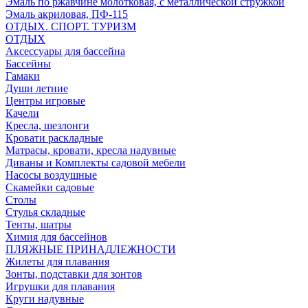
Эмаль по ржавчине молотковая, с металлической стружкой
Эмаль акриловая, ПФ-115
ОТДЫХ. СПОРТ. ТУРИЗМ
ОТДЫХ
Аксессуары для бассейна
Бассейны
Гамаки
Души летние
Центры игровые
Качели
Кресла, шезлонги
Кровати раскладные
Матрасы, кровати, кресла надувные
Диваны и Комплекты садовой мебели
Насосы воздушные
Скамейки садовые
Столы
Стулья складные
Тенты, шатры
Химия для бассейнов
ПЛЯЖНЫЕ ПРИНАДЛЕЖНОСТИ
Жилеты для плавания
Зонты, подставки для зонтов
Игрушки для плавания
Круги надувные