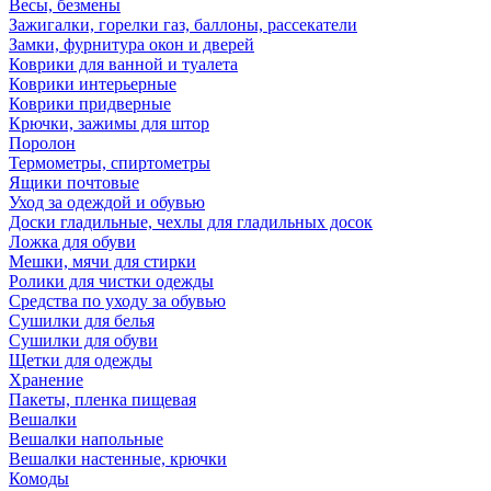
Весы, безмены
Зажигалки, горелки газ, баллоны, рассекатели
Замки, фурнитура окон и дверей
Коврики для ванной и туалета
Коврики интерьерные
Коврики придверные
Крючки, зажимы для штор
Поролон
Термометры, спиртометры
Ящики почтовые
Уход за одеждой и обувью
Доски гладильные, чехлы для гладильных досок
Ложка для обуви
Мешки, мячи для стирки
Ролики для чистки одежды
Средства по уходу за обувью
Сушилки для белья
Сушилки для обуви
Щетки для одежды
Хранение
Пакеты, пленка пищевая
Вешалки
Вешалки напольные
Вешалки настенные, крючки
Комоды