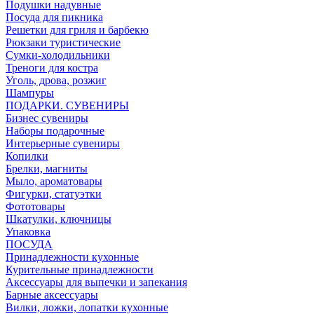
Подушки надувные
Посуда для пикника
Решетки для гриля и барбекю
Рюкзаки туристические
Сумки-холодильники
Треноги для костра
Уголь, дрова, розжиг
Шампуры
ПОДАРКИ. СУВЕНИРЫ
Бизнес сувениры
Наборы подарочные
Интерьерные сувениры
Копилки
Брелки, магниты
Мыло, ароматовары
Фигурки, статуэтки
Фототовары
Шкатулки, ключницы
Упаковка
ПОСУДА
Принадлежности кухонные
Курительные принадлежности
Аксессуары для выпечки и запекания
Барные аксессуары
Вилки, ложки, лопатки кухонные