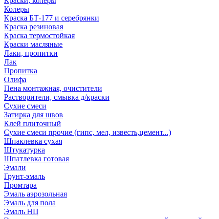
Краски, колеры
Колеры
Краска БТ-177 и серебрянки
Краска резиновая
Краска термостойкая
Краски масляные
Лаки, пропитки
Лак
Пропитка
Олифа
Пена монтажная, очистители
Растворители, смывка д/краски
Сухие смеси
Затирка для швов
Клей плиточный
Сухие смеси прочие (гипс, мел, известь,цемент...)
Шпаклевка сухая
Штукатурка
Шпатлевка готовая
Эмали
Грунт-эмаль
Промтара
Эмаль аэрозольная
Эмаль для пола
Эмаль НЦ