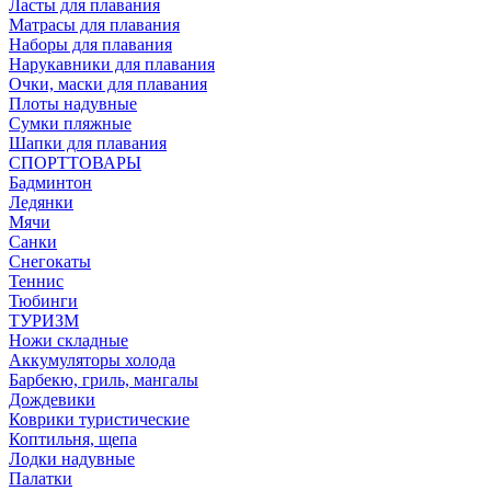
Ласты для плавания
Матрасы для плавания
Наборы для плавания
Нарукавники для плавания
Очки, маски для плавания
Плоты надувные
Сумки пляжные
Шапки для плавания
СПОРТТОВАРЫ
Бадминтон
Ледянки
Мячи
Санки
Снегокаты
Теннис
Тюбинги
ТУРИЗМ
Ножи складные
Аккумуляторы холода
Барбекю, гриль, мангалы
Дождевики
Коврики туристические
Коптильня, щепа
Лодки надувные
Палатки