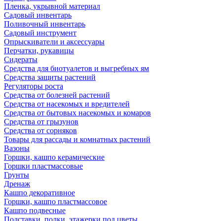
Пленка, укрывной материал
Садовый инвентарь
Поливочный инвентарь
Садовый инструмент
Опрыскиватели и аксессуары
Перчатки, рукавицы
Сидераты
Средства для биотуалетов и выгребных ям
Средства защиты растений
Регуляторы роста
Средства от болезней растений
Средства от насекомых и вредителей
Средства от бытовых насекомых и комаров
Средства от грызунов
Средства от сорняков
Товары для рассады и комнатных растений
Вазоны
Горшки, кашпо керамические
Горшки пластмассовые
Грунты
Дренаж
Кашпо декоративное
Горшки, кашпо пластмассовое
Кашпо подвесные
Подставки, полки, этажерки под цветы