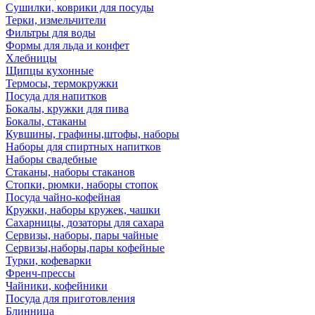
Сушилки, коврики для посуды
Терки, измельчители
Фильтры для воды
Формы для льда и конфет
Хлебницы
Щипцы кухонные
Термосы, термокружки
Посуда для напитков
Бокалы, кружки для пива
Бокалы, стаканы
Кувшины, графины,штофы, наборы
Наборы для спиртных напитков
Наборы свадебные
Стаканы, наборы стаканов
Стопки, рюмки, наборы стопок
Посуда чайно-кофейная
Кружки, наборы кружек, чашки
Сахарницы, дозаторы для сахара
Сервизы, наборы, пары чайные
Сервизы,наборы,пары кофейные
Турки, кофеварки
Френч-прессы
Чайники, кофейники
Посуда для приготовления
Блинница